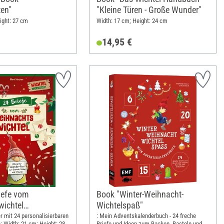
ten"
"Kleine Türen - Große Wunder"
ight: 27 cm
Width: 17 cm; Height: 24 cm
14,95 €
iefe vom
Book "Winter-Weihnacht-
ichtel
Wichtelspaß"
enderbuch"
r mit 24 personalisierbaren
: Mein Adventskalenderbuch - 24 freche
; Width: 21 cm; Height: 28
Briefe und Ideen zum Backen, Basteln und