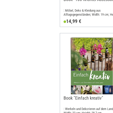
: Möbel, Deko & Kleidung aus
Alltagsgegenständen; Width: 19 cm; He
24.5 cm
14,99 €
Book "Einfach kreativ"
: Werkeln und Dekorieren auf dem Land
Width: 22 cm; Height: 28.7 cm