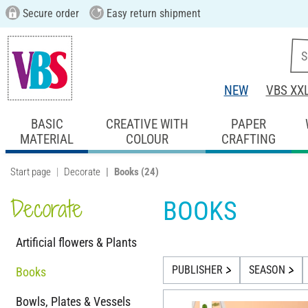
Secure order
Easy return shipment
NEW
VBS XX
BASIC
CREATIVE WITH
PAPER
MATERIAL
COLOUR
CRAFTING
Start page
Decorate
Books
(24)
Decorate
BOOKS
Artificial flowers & Plants
PUBLISHER
SEASON
Books
Bowls, Plates & Vessels