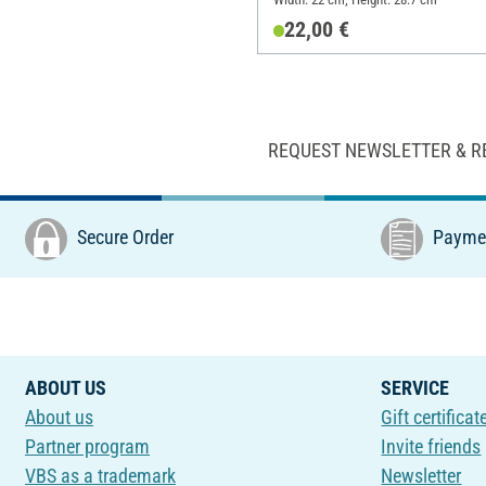
22,00 €
REQUEST NEWSLETTER & R
Secure Order
Paymen
ABOUT US
SERVICE
About us
Gift certificat
Partner program
Invite friends
VBS as a trademark
Newsletter