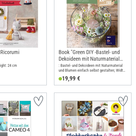
 Ricorumi
Book "Green DIY -Bastel- und
Dekoideen mit Naturmaterial
und Blumen"
ight: 24 cm
: Bastel- und Dekoideen mit Naturmaterial
und Blumen einfach selbst gestalten; Width:
19.5 cm; Height: 25 cm
19,99 €