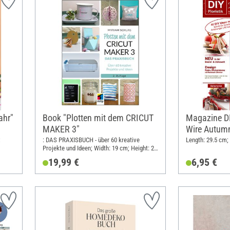
ahr"
Book "Plotten mit dem CRICUT
Magazine DI
MAKER 3"
Wire Autumn
Wrap Stars"
;
: DAS PRAXISBUCH - über 60 kreative
Length: 29.5 cm;
Projekte und Ideen; Width: 19 cm; Height: 26
cm
19,99 €
6,95 €