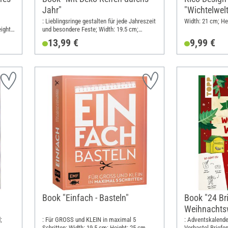
Jahr"
"Wichtelwel
: Lieblingsringe gestalten für jede Jahreszeit
Width: 21 cm; He
ight:
und besondere Feste; Width: 19.5 cm;
Height: 25 cm
13,99 €
9,99 €
Book "Einfach - Basteln"
Book "24 Br
Weihnachtsw
Adventskal
;
: Für GROSS und KLEIN in maximal 5
: Adventskalende
Schritten; Width: 19.5 cm; Height: 25 cm
Verbastel-Briefen