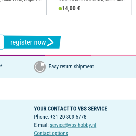
Entdecken; Width: 17.5 cm; Height: 21.6 cm
14,00 €
register now
€*
Easy return shipment
YOUR CONTACT TO VBS SERVICE
Phone: +31 20 809 5778
E-mail:
service@vbs-hobby.nl
Contact options