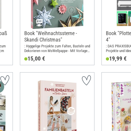
spaß
Book "Weihnachtssterne -
Book "Plot
Skandi Christmas"
4"
 zum
: Hyggelige Projekte zum Falten, Basteln und
: DAS PRAXISBUC
 cm
Dekorieren von MsWellpappe - Mit Vorlagen
Projekte und Ide
in Originalgröße; Width: 20.5 cm; Height:
15,00 €
19,99 €
24.1 cm