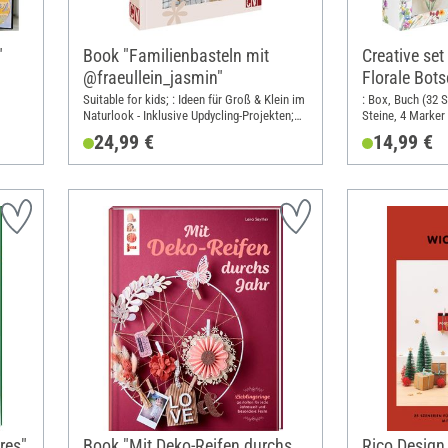
"
Book "Familienbasteln mit
Creative set
@fraeullein_jasmin"
Florale Bot
Steinen."
Suitable for kids; : Ideen für Groß & Klein im
: Box, Buch (32 S
Naturlook - Inklusive Updycling-Projekten;
Steine, 4 Marker 
Width: 19.3 cm; Height: 26.1 cm
Orange, Grün, S
24,99 €
14,99 €
res"
Book "Mit Deko-Reifen durchs
Rico Design