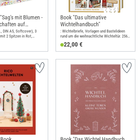
 "Sag's mit Blumen -
Book "Das ultimative
schaften auf
Wichtelhandbuch"
., DIN A5, Softcover), 3
: Wichtelbriefe, Vorlagen und Bastelideen
mit 2 Spitzen in Rot,
rund um die weihnachtliche Wichteltür. 256
chwarz
Seiten voller DIY-Ideen!; Width: 19.5 cm;
22,00 €
Height: 25 cm
 Book
Book "Das Wichtel Handbuch