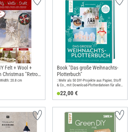
Y Felt + Wool +
Book "Das große Weihnachts-
 Christmas "Retro
Plotterbuch"
 Width: 20.8 cm
: Mehr als 50 DIY-Projekte aus Papier, Stoff
& Co., mit Download-Plotterdateien für alle
gängigen Maschinen; Width: 21.5 cm;
22,00 €
Height: 28.5 cm