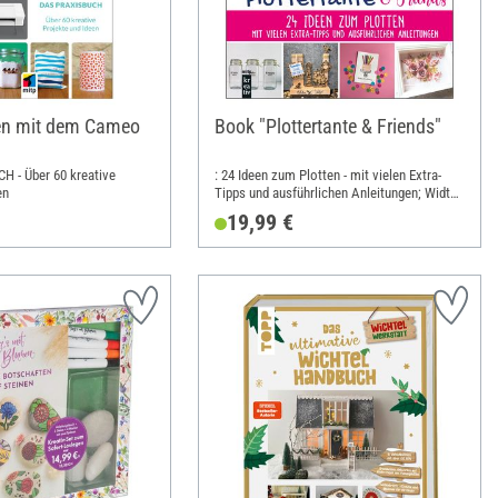
ten mit dem Cameo
Book "Plottertante & Friends"
H - Über 60 kreative
: 24 Ideen zum Plotten - mit vielen Extra-
en
Tipps und ausführlichen Anleitungen; Width:
19 cm; Height: 19 cm
19,99 €