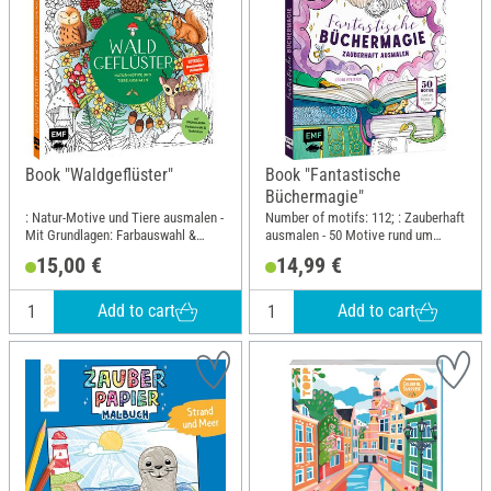
Book "Waldgeflüster"
Book "Fantastische
Büchermagie"
: Natur-Motive und Tiere ausmalen -
Number of motifs: 112; : Zauberhaft
Mit Grundlagen: Farbauswahl &
ausmalen - 50 Motive rund um
Techniken; Width: 25 cm; Height: 25
Bücher & Lessen; Width: 20 cm;
15,00 €
14,99 €
cm
Height: 23.5 cm
Add to cart
Add to cart