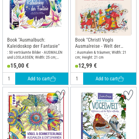
Book "Ausmalbuch:
Book "Christl Vogls
Kaleidoskop der Fantasie"
Ausmalreise - Welt der
Weihnachtswichtel"
: 50 verträumte Bilder - AUSMALEN
: Ausmalen & träumen; Width: 21
und LOSLASSEN; Width: 25 cm;
cm; Height: 21 cm
Height: 20 cm
15,00 €
12,99 €
Add to cart
Add to cart