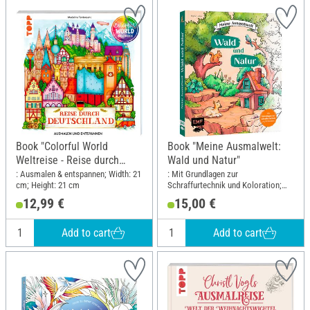
Book "Colorful World
Book "Meine Ausmalwelt:
Weltreise - Reise durch
Wald und Natur"
Deutschland"
: Ausmalen & entspannen; Width: 21
: Mit Grundlagen zur
cm; Height: 21 cm
Schraffurtechnik und Koloration;
Width: 20 cm; Height: 23.5 cm
12,99 €
15,00 €
Add to cart
Add to cart