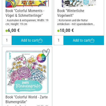
Book "Colorful Moments -
Book "Winterliche
Vögel & Schmetterlinge"
Vogelwelt"
: Ausmalen & entspannen; Width: 19
: Kolorieren und die Natur
cm; Height: 19 cm
entdecken - mit spanndendem
Vogelwissen; Width: 20 cm; Height:
6,00 €
10,00 €
23.5 cm
Add to cart
Add to cart
Book "Colorful World - Zarte
Blumengrüße"