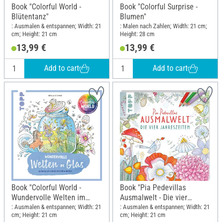
Book "Colorful World -
Book "Colorful Surprise -
Blütentanz"
Blumen"
: Ausmalen & entspannen; Width: 21
: Malen nach Zahlen; Width: 21 cm;
cm; Height: 21 cm
Height: 28 cm
13,99 €
13,99 €
Add to cart
Add to cart
Book "Colorful World -
Book "Pia Pedevillas
Wundervolle Welten im
Ausmalwelt - Die vier
Glas"
Jahreszeiten"
: Ausmalen & entspannen; Width: 21
: Ausmalen & entspannen; Width: 21
cm; Height: 21 cm
cm; Height: 21 cm