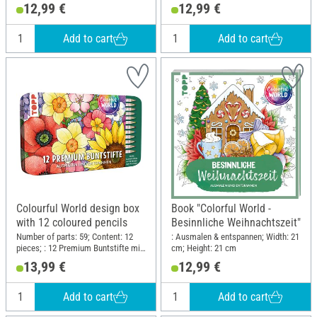
12,99 €
12,99 €
Add to cart
Add to cart
Colourful World design box
Book "Colorful World -
with 12 coloured pencils
Besinnliche Weihnachtszeit"
Number of parts: 59; Content: 12
: Ausmalen & entspannen; Width: 21
pieces; : 12 Premium Buntstifte mit
cm; Height: 21 cm
weichen Minen, 10 Ausmalbilder
13,99 €
12,99 €
und 36 Ausmalsticker in
Designdose; Length: 19 cm; Width:
11 cm; Height: 1.8 cm; Material:
Add to cart
Add to cart
Metal, Paper