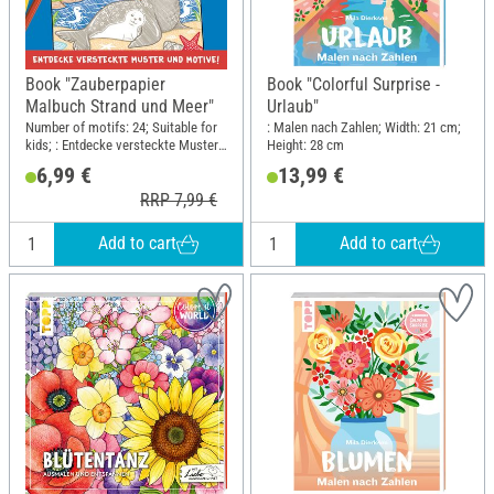
Book "Zauberpapier
Book "Colorful Surprise -
Malbuch Strand und Meer"
Urlaub"
Number of motifs: 24; Suitable for
: Malen nach Zahlen; Width: 21 cm;
kids; : Entdecke versteckte Muster
Height: 28 cm
und Motive!; Width: 21 cm; Height:
6,99 €
13,99 €
21 cm
RRP 7,99 €
Add to cart
Add to cart