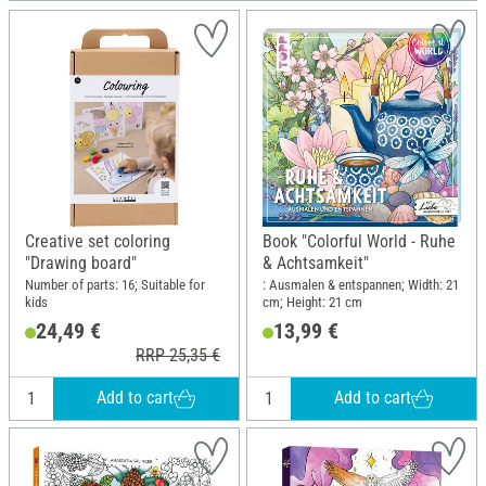
Creative set coloring
Book "Colorful World - Ruhe
"Drawing board"
& Achtsamkeit"
Number of parts: 16; Suitable for
: Ausmalen & entspannen; Width: 21
kids
cm; Height: 21 cm
24,49 €
13,99 €
RRP 25,35 €
Add to cart
Add to cart