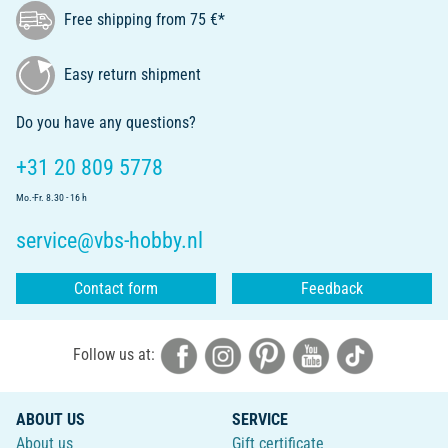
Free shipping from 75 €*
Easy return shipment
Do you have any questions?
+31 20 809 5778
Mo.-Fr. 8.30 - 16 h
service@vbs-hobby.nl
Contact form
Feedback
Follow us at:
ABOUT US
SERVICE
About us
Gift certificate