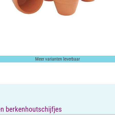
Meer varianten leverbaar
en berkenhoutschijfjes