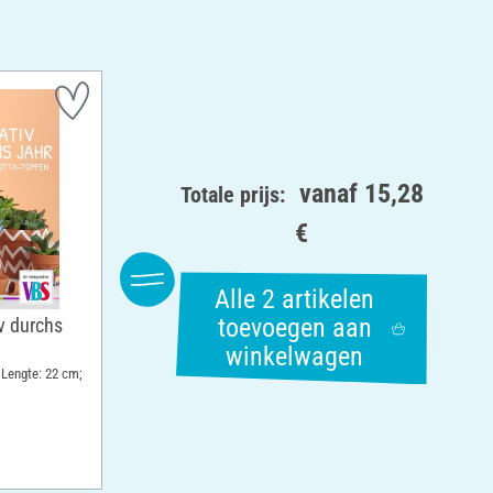
vanaf
15,28
Totale prijs:
€
Alle 2 artikelen
toevoegen aan
v durchs
winkelwagen
 Lengte: 22 cm;