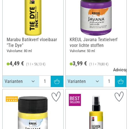
Marabu Batikverf vloeibaar
KREUL Javana Textielverf
"Tie Dye"
voor lichte stoffen
Vulvolume: 80 ml
Vulvolume: 50 ml
4,49 €
3,99 €
(1 l = 56,13 €)
(1 l = 79,80 €)
Adviespr