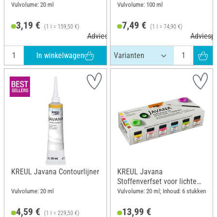
Vulvolume: 20 ml
Vulvolume: 100 ml
3,19 €
7,49 €
(1 l = 159,50 €)
(1 l = 74,90 €)
Adviesprijs 3,99 €
Adviespr
In winkelwagen
KREUL Javana Contourlijner
KREUL Javana
Stoffenverfset voor lichte
stoffen "Trend kleuren"
Vulvolume: 20 ml
Vulvolume: 20 ml; Inhoud: 6 stukken
4,59 €
13,99 €
(1 l = 229,50 €)