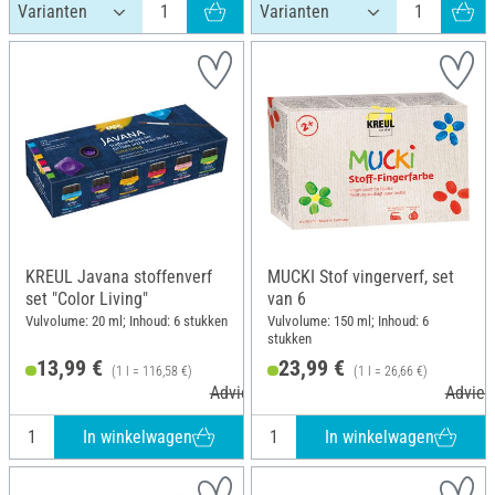
KREUL Javana stoffenverf
MUCKI Stof vingerverf, set
set "Color Living"
van 6
Vulvolume: 20 ml; Inhoud: 6 stukken
Vulvolume: 150 ml; Inhoud: 6
stukken
13,99 €
23,99 €
(1 l = 116,58 €)
(1 l = 26,66 €)
Adviesprijs 16,99 €
Adviesp
In winkelwagen
In winkelwagen