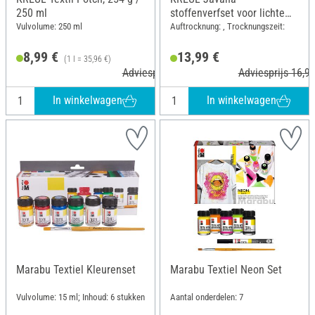
250 ml
stoffenverfset voor lichte
stoffen "Basiskleuren"
Vulvolume: 250 ml
Auftrocknung: , Trocknungszeit:
8,99 €
13,99 €
(1 l = 35,96 €)
Adviesprijs 10,79 €
Adviesprijs 16,99
In winkelwagen
In winkelwagen
Marabu Textiel Kleurenset
Marabu Textiel Neon Set
Vulvolume: 15 ml; Inhoud: 6 stukken
Aantal onderdelen: 7