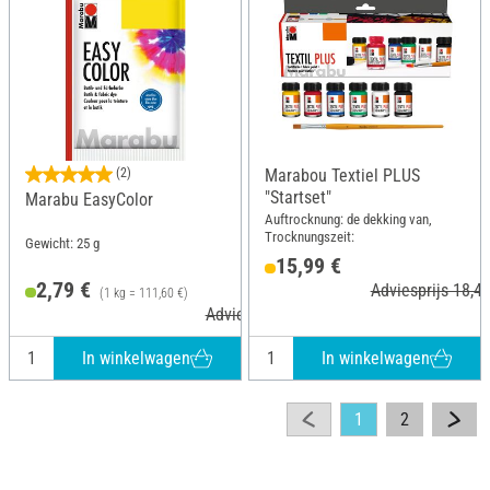
(2)
Marabou Textiel PLUS
"Startset"
Marabu EasyColor
Auftrocknung: de dekking van,
Trocknungszeit:
Gewicht: 25 g
15,99 €
2,79 €
Adviesprijs 18,49
(1 kg = 111,60 €)
Adviesprijs 3,45 €
In winkelwagen
In winkelwagen
1
2