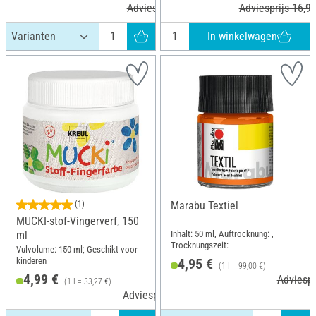
Adviesprijs 5,59 €
Adviesprijs 16,99
In winkelwagen
(1)
Marabu Textiel
MUCKI-stof-Vingerverf, 150
Inhalt: 50 ml, Auftrocknung: ,
ml
Trocknungszeit:
Vulvolume: 150 ml; Geschikt voor
kinderen
4,95 €
(1 l = 99,00 €)
4,99 €
Adviespr
(1 l = 33,27 €)
Adviesprijs 5,89 €