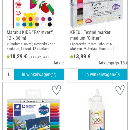
Marabu KiDS "T-shirtverf",
KREUL Textiel marker
12 x 36 ml
medium "Glitter"
Vulvolume: 36 ml; Geschikt voor
Lijnbreedte: 2 mm; Inhoud: 5
kinderen; Inhoud: 12 stukken
stukken; Materiaal: Kunststof
18,29 €
13,99 €
(1 l = 42,34 €)
Adviesprijs 20,99 €
Adviesprijs 16,49
In winkelwagen
In winkelwagen