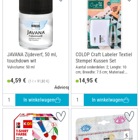
JAVANA Zijdeverf, 50 ml,
COLOP Craft Labeler Textiel
touchdown wit
Stempel Kussen Set
Vulvolume: 50 ml
Aantal onderdelen: 2; Lengte: 10
cm; Breedte: 7.5 cm; Materiaal:
Kunststof
4,59 €
14,95 €
(1 l = 91,80 €)
Adviesprijs 5,49 €
In winkelwagen
In winkelwagen