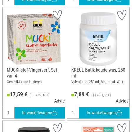
MUCKI-stof-Vingerverf, Set
KREUL Batik koude was, 250
van 4
ml
Geschikt voor kinderen
Vulvolume: 250 ml; Materiaal: Wax
17,59 €
7,89 €
(1 l = 29,32 €)
(1 l = 31,56 €)
Adviesprijs 19,99 €
Adviespr
In winkelwagen
In winkelwagen