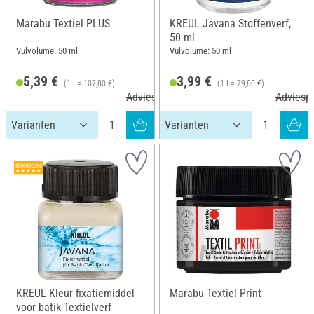
Marabu Textiel PLUS
KREUL Javana Stoffenverf,
50 ml
Vulvolume: 50 ml
Vulvolume: 50 ml
5,39 €
3,99 €
(1 l = 107,80 €)
(1 l = 79,80 €)
Adviesprijs 5,99 €
Adviespr
KREUL Kleur fixatiemiddel
Marabu Textiel Print
voor batik-Textielverf