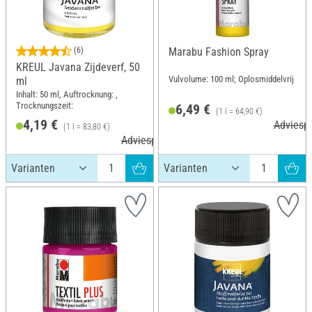
(6)
Marabu Fashion Spray
KREUL Javana Zijdeverf, 50
Vulvolume: 100 ml; Oplosmiddelvrij
ml
Inhalt: 50 ml, Auftrocknung: ,
Trocknungszeit:
6,49 €
(1 l = 64,90 €)
4,19 €
Adviespr
(1 l = 83,80 €)
Adviesprijs 4,99 €