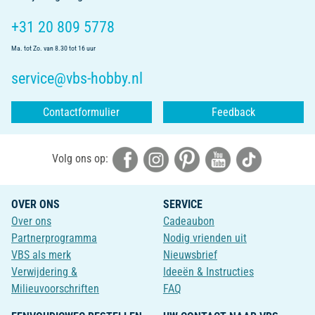
+31 20 809 5778
Ma. tot Zo. van 8.30 tot 16 uur
service@vbs-hobby.nl
Contactformulier
Feedback
Volg ons op:
OVER ONS
SERVICE
Over ons
Cadeaubon
Partnerprogramma
Nodig vrienden uit
VBS als merk
Nieuwsbrief
Verwijdering &
Ideeën & Instructies
Milieuvoorschriften
FAQ