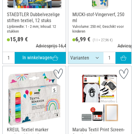
STAEDTLER Dubbelvezelige
MUCKI-stof-Vingerverf, 250
stiften textiel, 12 stuks
ml
Lijnbreedte: 1 - 2 mm; Inhoud: 12
Vulvolume: 250 ml; Geschikt voor
stukken
kinderen
15,89 €
6,99 €
(1 l = 27,96 €)
Adviesprijs 16,40 €
Adviespr
In winkelwagen
KREUL Textiel marker
Marabu Textil Print Screen-