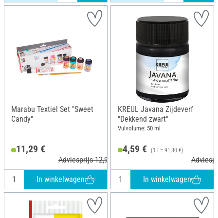
Marabu Textiel Set "Sweet
KREUL Javana Zijdeverf
Candy"
"Dekkend zwart"
Vulvolume: 50 ml
11,29 €
4,59 €
(1 l = 91,80 €)
Adviesprijs 12,99 €
Adviespr
In winkelwagen
In winkelwagen