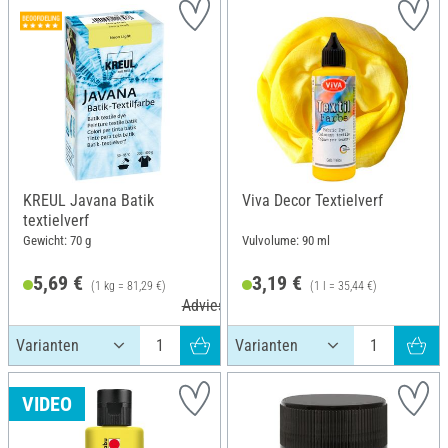
KREUL Javana Batik
Viva Decor Textielverf
textielverf
Gewicht: 70 g
Vulvolume: 90 ml
5,69 €
3,19 €
(1 kg = 81,29 €)
(1 l = 35,44 €)
Adviesprijs 6,99 €
VIDEO