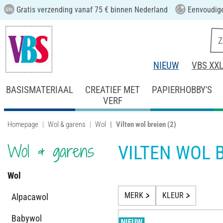
Gratis verzending vanaf 75 € binnen Nederland
Eenvoudige
NIEUW
VBS XX
BASISMATERIAAL
CREATIEF MET
PAPIERHOBBY'S
VERF
Homepage
Wol & garens
Wol
Vilten wol breien
(2)
Wol & garens
VILTEN WOL 
Wol
MERK
KLEUR
Alpacawol
Babywol