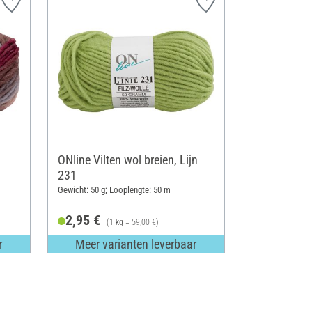
ONline Vilten wol breien, Lijn
231
Gewicht: 50 g; Looplengte: 50 m
2,95 €
(1 kg = 59,00 €)
r
Meer varianten leverbaar