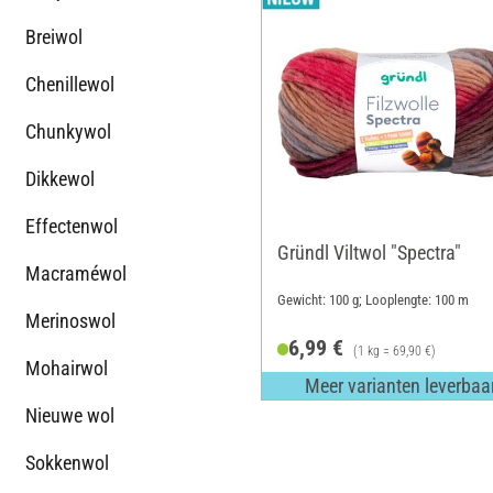
Breiwol
Chenillewol
Chunkywol
Dikkewol
Effectenwol
Gründl Viltwol "Spectra"
Macraméwol
Gewicht: 100 g; Looplengte: 100 m
Merinoswol
6,99 €
(1 kg = 69,90 €)
Mohairwol
Meer varianten leverbaa
Nieuwe wol
Sokkenwol