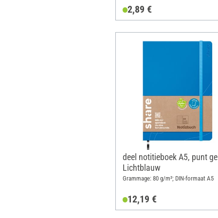
2,89 €
deel notitieboek A5, punt ger
Lichtblauw
Grammage: 80 g/m²; DIN-formaat A5
12,19 €