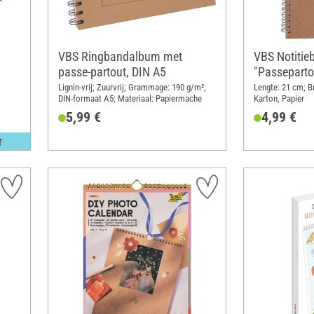
VBS Ringbandalbum met
VBS Notitie
passe-partout, DIN A5
"Passeparto
Lignin-vrij; Zuurvrij; Grammage: 190 g/m²;
Lengte: 21 cm; B
DIN-formaat A5; Materiaal: Papiermache
Karton, Papier
5,99 €
4,99 €
r