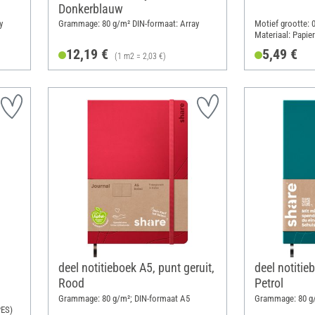
Donkerblauw
y
Grammage: 80 g/m² DIN-formaat: Array
Motief grootte: 0
Materiaal: Papier
12,19 €
5,49 €
(1 m2 = 2,03 €)
deel notitieboek A5, punt geruit,
deel notitie
Rood
Petrol
Grammage: 80 g/m²; DIN-formaat A5
Grammage: 80 g/
PES)