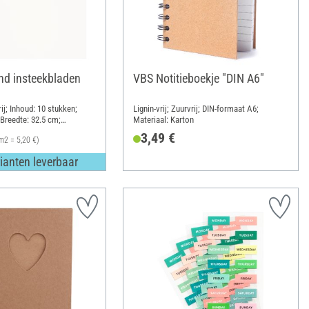
d insteekbladen
VBS Notitieboekje "DIN A6"
rij; Inhoud: 10 stukken;
Lignin-vrij; Zuurvrij; DIN-formaat A6;
 Breedte: 32.5 cm;
Materiaal: Karton
3,49 €
m2 = 5,20 €)
ianten leverbaar