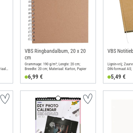
VBS Ringbandalbum, 20 x 20
VBS Notitie
cm
Grammage: 190 g/m²; Lengte: 20 cm;
Lignin-vrij; Zuur
iaal:
Breedte: 20 cm; Materiaal: Karton, Papier
DIN-formaat A5; 
14.8 cm; Materia
6,99 €
5,49 €