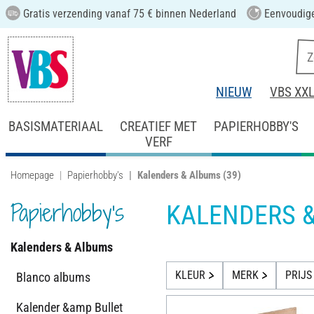
Gratis verzending vanaf 75 € binnen Nederland
Eenvoudige
NIEUW
VBS XX
BASISMATERIAAL
CREATIEF MET
PAPIERHOBBY'S
VERF
Homepage
Papierhobby's
Kalenders & Albums
(39)
Papierhobby's
KALENDERS 
Kalenders & Albums
KLEUR
MERK
PRIJS
Blanco albums
Kalender &amp Bullet