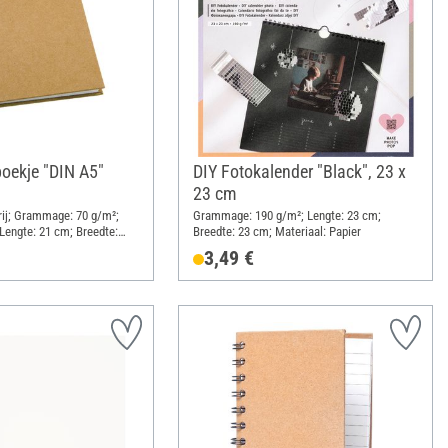
boekje "DIN A5"
DIY Fotokalender "Black", 23 x
23 cm
vrij; Grammage: 70 g/m²;
Grammage: 190 g/m²; Lengte: 23 cm;
Lengte: 21 cm; Breedte:
Breedte: 23 cm; Materiaal: Papier
al: Papiermache
3,49 €