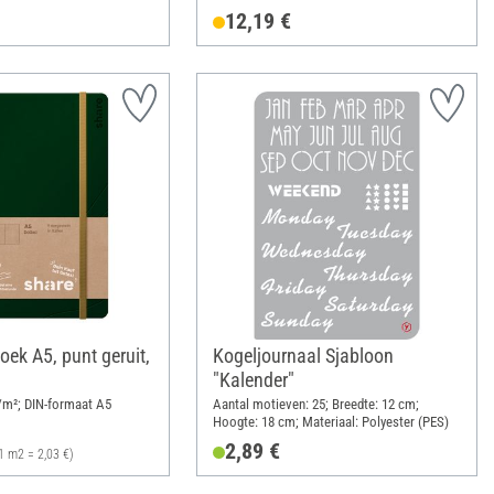
12,19 €
boek A5, punt geruit,
Kogeljournaal Sjabloon
"Kalender"
m²; DIN-formaat A5
Aantal motieven: 25; Breedte: 12 cm;
Hoogte: 18 cm; Materiaal: Polyester (PES)
2,89 €
1 m2 = 2,03 €)