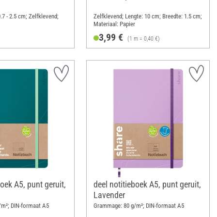
.7 - 2.5 cm; Zelfklevend;
Zelfklevend; Lengte: 10 cm; Breedte: 1.5 cm;
Materiaal: Papier
3,99 €
(1 m = 0,40 €)
boek A5, punt geruit,
deel notitieboek A5, punt geruit,
Lavender
m²; DIN-formaat A5
Grammage: 80 g/m²; DIN-formaat A5