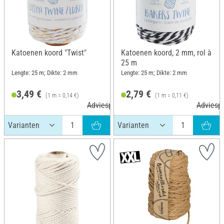
Katoenen koord "Twist"
Katoenen koord, 2 mm, rol à
25 m
Lengte: 25 m; Dikte: 2 mm
Lengte: 25 m; Dikte: 2 mm
3,49 €
2,79 €
(1 m = 0,14 €)
(1 m = 0,11 €)
Adviesprijs 3,65 €
Adviespr