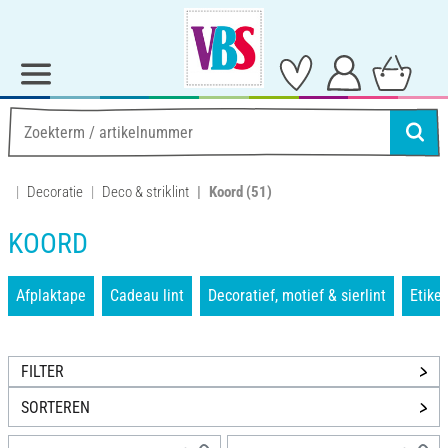
Decoratie
Deco & striklint
Koord
(51)
KOORD
Afplaktape
Cadeau lint
Decoratief, motief & sierlint
Etiket
FILTER
SORTEREN