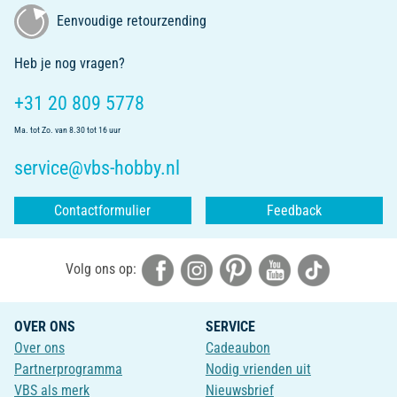
Eenvoudige retourzending
Heb je nog vragen?
+31 20 809 5778
Ma. tot Zo. van 8.30 tot 16 uur
service@vbs-hobby.nl
Contactformulier
Feedback
Volg ons op:
OVER ONS
SERVICE
Over ons
Cadeaubon
Partnerprogramma
Nodig vrienden uit
VBS als merk
Nieuwsbrief