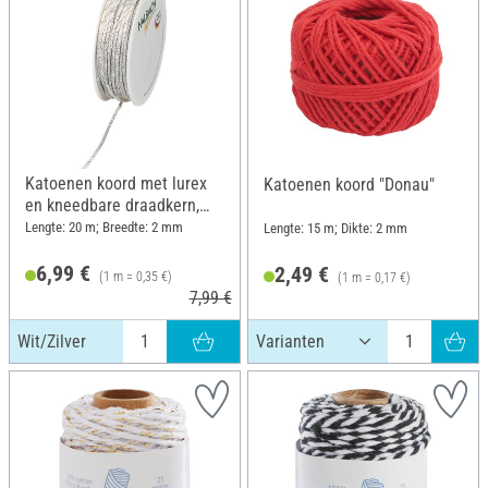
Katoenen koord met lurex
Katoenen koord "Donau"
en kneedbare draadkern,
Wit/Zilver
Lengte: 20 m; Breedte: 2 mm
Lengte: 15 m; Dikte: 2 mm
6,99 €
2,49 €
(1 m = 0,35 €)
(1 m = 0,17 €)
7,99 €
Wit/Zilver