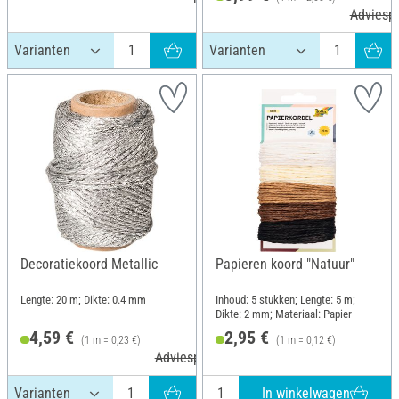
Adviespr
Decoratiekoord Metallic
Papieren koord "Natuur"
Lengte: 20 m; Dikte: 0.4 mm
Inhoud: 5 stukken; Lengte: 5 m;
Dikte: 2 mm; Materiaal: Papier
4,59 €
2,95 €
(1 m = 0,23 €)
(1 m = 0,12 €)
Adviesprijs 4,99 €
In winkelwagen