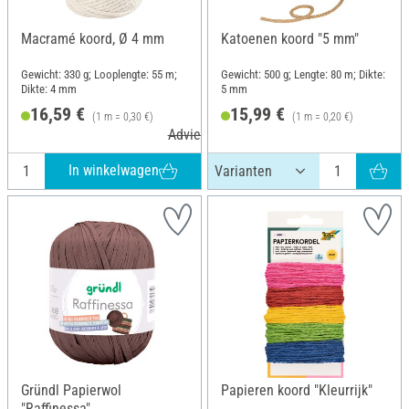
Macramé koord, Ø 4 mm
Katoenen koord "5 mm"
Gewicht: 330 g; Looplengte: 55 m;
Gewicht: 500 g; Lengte: 80 m; Dikte:
Dikte: 4 mm
5 mm
16,59 €
15,99 €
(1 m = 0,30 €)
(1 m = 0,20 €)
Adviesprijs 19,02 €
In winkelwagen
Gründl Papierwol
Papieren koord "Kleurrijk"
"Raffinessa"