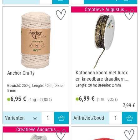
Creatieve Augustus
Katoenen koord met lurex
Anchor Crafty
en kneedbare draadkern,
Antraciet/Goud
Lengte: 20 m; Breedte: 2 mm
Gewicht: 250 g; Lengte: 40 m; Dikte:
5 mm
6,99 €
6,95 €
(1 m = 0,35 €)
(1 kg = 27,80 €)
7,99 €
Antraciet/Goud
Creatieve Augustus