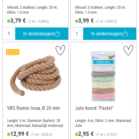
Inhoud: 2 stukken; Lengte: 25 m;
Inhoud: 3 stukken; Lengte: 25 m;
Dikte: 1.5 mm
Dikte: 1.5 mm
3,79 €
3,99 €
(1 m = 0,08 €)
(1 m = 0,05 €)
In winkelwagen
In winkelwagen
VBS Ramie touw, Ø 20 mm
Jute koord "Pastel"
Lengte: 3 m; Diameter (buiten): 20
Lengte: 4 m; Dikte: 2 mm; Materiaal:
mm; Materiaal: Natuurlijk materiaal
Jute
12,99 €
2,95 €
(1 m = 4,33 €)
(1 m = 0,15 €)