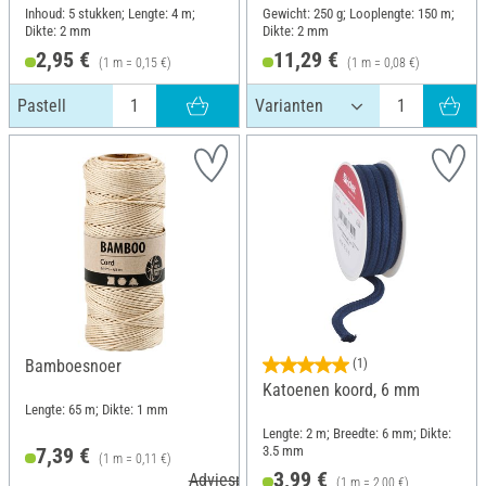
Inhoud: 5 stukken; Lengte: 4 m;
Gewicht: 250 g; Looplengte: 150 m;
Dikte: 2 mm
Dikte: 2 mm
2,95 €
11,29 €
(1 m = 0,15 €)
(1 m = 0,08 €)
Pastell
Bamboesnoer
(1)
Katoenen koord, 6 mm
Lengte: 65 m; Dikte: 1 mm
Lengte: 2 m; Breedte: 6 mm; Dikte:
3.5 mm
7,39 €
(1 m = 0,11 €)
3,99 €
Adviesprijs 8,54 €
(1 m = 2,00 €)