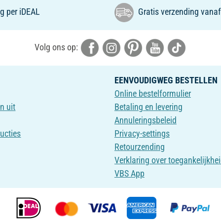
g per iDEAL
Gratis verzending vanaf
Volg ons op:
EENVOUDIGWEG BESTELLEN
Online bestelformulier
n uit
Betaling en levering
Annuleringsbeleid
ructies
Privacy-settings
Retourzending
Verklaring over toegankelijkhe
VBS App