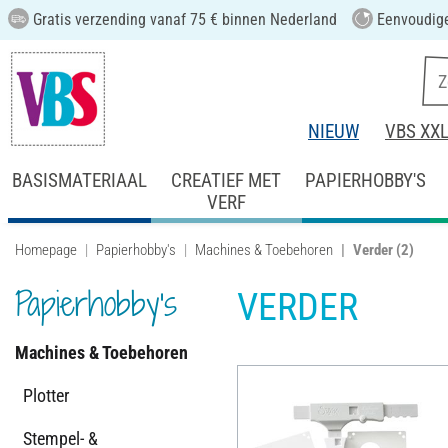
Gratis verzending vanaf 75 € binnen Nederland
Eenvoudige
NIEUW
VBS XX
BASISMATERIAAL
CREATIEF MET
PAPIERHOBBY'S
VERF
Homepage
Papierhobby's
Machines & Toebehoren
Verder
(2)
Papierhobby's
VERDER
Machines & Toebehoren
Plotter
Stempel- &