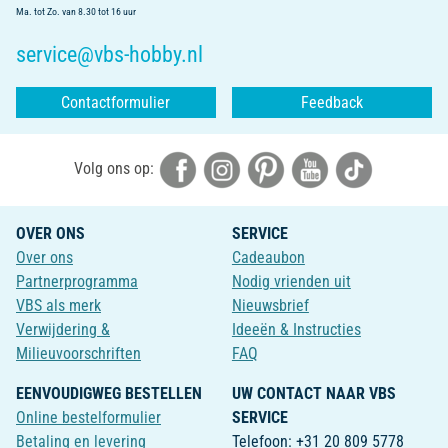
Ma. tot Zo. van 8.30 tot 16 uur
service@vbs-hobby.nl
Contactformulier
Feedback
Volg ons op:
OVER ONS
SERVICE
Over ons
Cadeaubon
Partnerprogramma
Nodig vrienden uit
VBS als merk
Nieuwsbrief
Verwijdering &
Ideeën & Instructies
Milieuvoorschriften
FAQ
EENVOUDIGWEG BESTELLEN
UW CONTACT NAAR VBS
Online bestelformulier
SERVICE
Betaling en levering
Telefoon: +31 20 809 5778