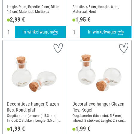
Lengte: 9 cm; Breedte: 9 cm; Dikte:
Breedte: 4.5 cm; Hoogte: 8 cm;
1.5 cm; Materiaal: Multiplex
Materiaal: Hout
2,99 €
1,95 €
In winkelwagen
In winkelwagen
Decoratieve hanger Glazen
Decoratieve hanger Glazen
fles, Rond, plat
fles, Kogel
Oogdiameter (binnenin): 5.3 mm;
Oogdiameter (binnenin): 5.3 mm;
Inhoud: 2 stukken; Lengte: 2.5 cm;
Inhoud: 2 stukken; Lengte: 2.3 cm;
Breedte: 2 cm; Materiaal: Glas
Diameter (buiten): 1.7 cm;
1,99 €
1,99 €
Materiaal: Glas