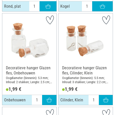
Rond, plat
Kogel
Decoratieve hanger Glazen
Decoratieve hanger Glazen
fles, Onbehouwen
fles, Cilinder, Klein
Oogdiameter (binnenin): 5.3 mm;
Oogdiameter (binnenin): 5.5 mm;
Inhoud: 2 stukken; Lengte: 2.5 cm;
Inhoud: 3 stukken; Lengte: 2.2 cm;
Breedte: 1.5 cm; Materiaal: Glas
Diameter (buiten): 1.1 cm;
1,99 €
1,99 €
Materiaal: Glas
Onbehouwen
Cilinder, Klein