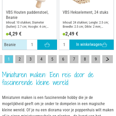
VBS Houten paddenstoel,
VBS Hekselement, 24 stuks
Beanie
Inhoud: 10 stukken; Diameter
Inhoud: 24 stukken; Lengte: 2.5 cm;
(buiten): 2.7 cm; Hoogte: 4 cm;
Breedte: 2.5 cm; Dikte: 2 mm;
Materiaal: Ruw hout
Materiaal: Multiplex
4,29 €
2,49 €
In winkelwagen
Beanie
1
2
3
4
5
6
7
8
9
Miniaturen maken: Een reis door de
fascinerende kleine wereld
Miniaturen maken is een fascinerende hobby die je de
mogelijkheid geeft om je onder te dompelen in een magische
kleine wereld. Of je nu een diorama voor je poppenhuis wilt maken