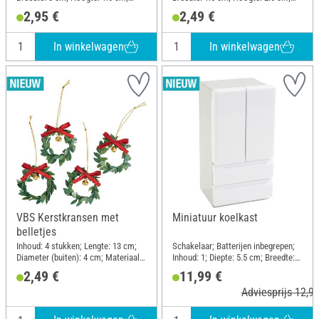
Materiaal: Kunststof
Materiaal: Hout, Multiplex
2,95 €
2,49 €
In winkelwagen
In winkelwagen
VBS Kerstkransen met
Miniatuur koelkast
belletjes
Inhoud: 4 stukken; Lengte: 13 cm;
Schakelaar; Batterijen inbegrepen;
Diameter (buiten): 4 cm; Materiaal:
Inhoud: 1; Diepte: 5.5 cm; Breedte:
Kunststof, Metaal, Draad
6.3 cm; Hoogte: 12 cm; Materiaal:
2,49 €
11,99 €
Kunststof
Adviesprijs 12,95