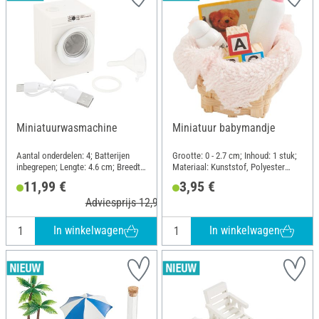
Miniatuurwasmachine
Miniatuur babymandje
Aantal onderdelen: 4; Batterijen
Grootte: 0 - 2.7 cm; Inhoud: 1 stuk;
inbegrepen; Lengte: 4.6 cm; Breedte:
Materiaal: Kunststof, Polyester
5.1 cm; Hoogte: 7 cm; Materiaal:
(PES), Hout, Natuurlijk materiaal,
11,99 €
3,95 €
Metaal, Kunststof
Karton
Adviesprijs 12,95 €
In winkelwagen
In winkelwagen