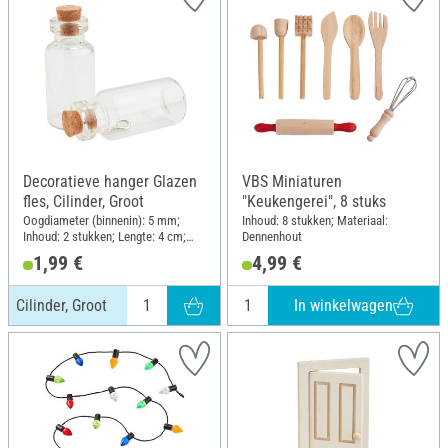
Decoratieve hanger Glazen
VBS Miniaturen
fles, Cilinder, Groot
"Keukengerei", 8 stuks
Oogdiameter (binnenin): 5 mm;
Inhoud: 8 stukken; Materiaal:
Inhoud: 2 stukken; Lengte: 4 cm;
Dennenhout
Diameter (buiten): 1.8 cm;
1,99 €
4,99 €
Materiaal: Glas
In winkelwagen
Cilinder, Groot