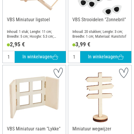
VBS Miniatuur ligstoel
VBS Strooidelen "Zonnebril"
Inhoud: 1 stuk; Lengte: 11 cm;
Inhoud: 20 stukken; Lengte: 3 cm;
Breedte: 5 cm; Hoogte: 5.3 cm;
Breedte: 1 cm; Materiaal: Kunststof
Dikte: 0.5 cm; Materiaal: Hout,
2,95 €
3,99 €
Polyester (PES)
In winkelwagen
In winkelwagen
VBS Miniatuur raam "Lykke"
Miniatuur wegwijzer