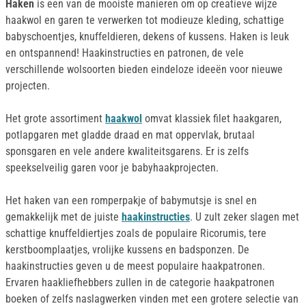
Haken
is een van de mooiste manieren om op creatieve wijze
haakwol en garen te verwerken tot modieuze kleding, schattige
babyschoentjes, knuffeldieren, dekens of kussens. Haken is leuk
en ontspannend! Haakinstructies en patronen, de vele
verschillende wolsoorten bieden eindeloze ideeën voor nieuwe
projecten.
Het grote assortiment
haakwol
omvat klassiek filet haakgaren,
potlapgaren met gladde draad en mat oppervlak, brutaal
sponsgaren en vele andere kwaliteitsgarens. Er is zelfs
speekselveilig garen voor je babyhaakprojecten.
Het haken van een romperpakje of babymutsje is snel en
gemakkelijk met de juiste
haakinstructies
. U zult zeker slagen met
schattige knuffeldiertjes zoals de populaire Ricorumis, tere
kerstboomplaatjes, vrolijke kussens en badsponzen. De
haakinstructies geven u de meest populaire haakpatronen.
Ervaren haakliefhebbers zullen in de categorie haakpatronen
boeken of zelfs naslagwerken vinden met een grotere selectie van