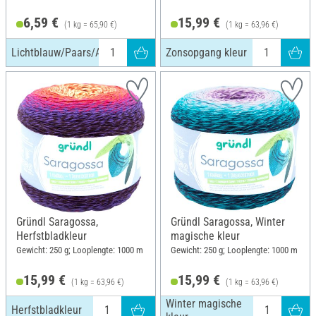
6,59 €
15,99 €
(1 kg = 65,90 €)
(1 kg = 63,96 €)
Lichtblauw/Paars/Appelgroen
Zonsopgang kleur
Gründl Saragossa,
Gründl Saragossa, Winter
Herfstbladkleur
magische kleur
Gewicht: 250 g; Looplengte: 1000 m
Gewicht: 250 g; Looplengte: 1000 m
15,99 €
15,99 €
(1 kg = 63,96 €)
(1 kg = 63,96 €)
Winter magische
Herfstbladkleur