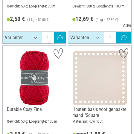
Gewicht: 50 g; Looplengte: 70 m
Gewicht: 300 g; Looplengte: 100 m
2,50 €
12,69 €
(1 kg = 50,00 €)
(1 kg = 42,30 €)
Advie
Durable Cosy Fine
Houten basis voor gehaakte
mand "Square
Gewicht: 50 g; Looplengte: 105 m
Materiaal: Ruw hout
3,59 €
vanaf 1,99 €