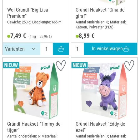
Wol Gründl "Big Lisa
Gründl Haakset "Gina de
Premium"
giraf"
Gewicht: 250 g; Looplengte: 665 m
Aantal onderdelen: 6; Materiaal:
Katoen, Polyester (PES)
7,49 €
8,99 €
(1 kg = 29,96 €)
In winkelwagen
Gründl Haakset "Timmy de
Gründl Haakset "Eddy de
tijger"
ezel"
Aantal onderdelen: 6; Materiaal:
Aantal onderdelen: 7; Materiaal: