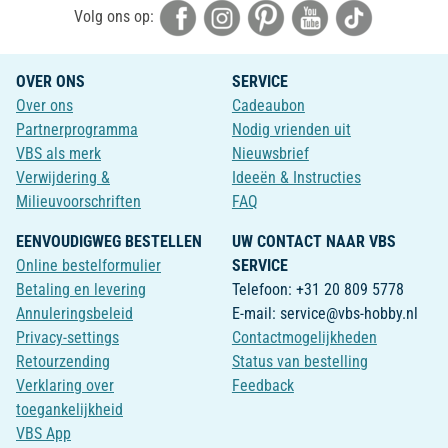
Volg ons op:
OVER ONS
SERVICE
Over ons
Cadeaubon
Partnerprogramma
Nodig vrienden uit
VBS als merk
Nieuwsbrief
Verwijdering &
Ideeën & Instructies
Milieuvoorschriften
FAQ
EENVOUDIGWEG BESTELLEN
UW CONTACT NAAR VBS
Online bestelformulier
SERVICE
Betaling en levering
Telefoon: +31 20 809 5778
Annuleringsbeleid
E-mail: service@vbs-hobby.nl
Privacy-settings
Contactmogelijkheden
Retourzending
Status van bestelling
Verklaring over
Feedback
toegankelijkheid
VBS App