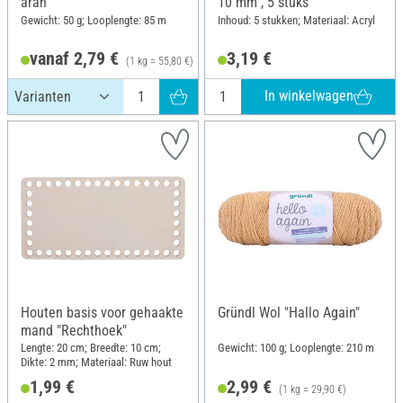
aran
10 mm", 5 stuks
Gewicht: 50 g; Looplengte: 85 m
Inhoud: 5 stukken; Materiaal: Acryl
vanaf 2,79 €
3,19 €
(1 kg = 55,80 €)
In winkelwagen
Houten basis voor gehaakte
Gründl Wol "Hallo Again"
mand "Rechthoek"
Lengte: 20 cm; Breedte: 10 cm;
Gewicht: 100 g; Looplengte: 210 m
Dikte: 2 mm; Materiaal: Ruw hout
1,99 €
2,99 €
(1 kg = 29,90 €)