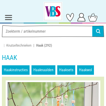
Knutseltechnieken
Haak
(292)
HAAK
Haakinstructies
Haaknaalden
Haaksets
Haakwol