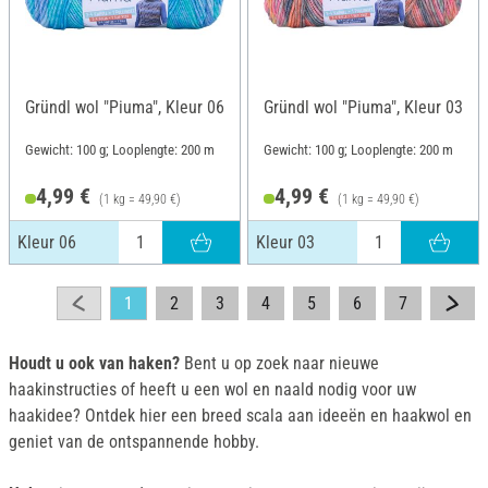
Gründl wol "Piuma", Kleur 06
Gründl wol "Piuma", Kleur 03
Gewicht: 100 g; Looplengte: 200 m
Gewicht: 100 g; Looplengte: 200 m
4,99 €
4,99 €
(1 kg = 49,90 €)
(1 kg = 49,90 €)
Kleur 06
Kleur 03
1
2
3
4
5
6
7
Houdt u ook van haken?
Bent u op zoek naar nieuwe
haakinstructies of heeft u een wol en naald nodig voor uw
haakidee? Ontdek hier een breed scala aan ideeën en haakwol en
geniet van de ontspannende hobby.