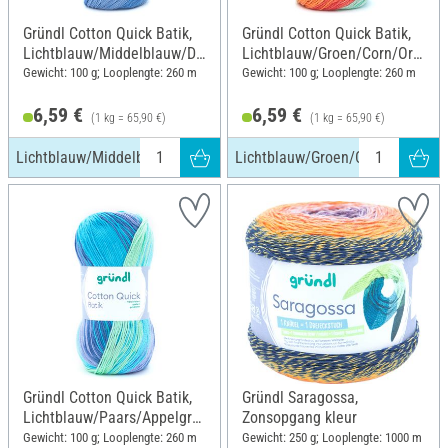
Gründl Cotton Quick Batik,
Gründl Cotton Quick Batik,
Lichtblauw/Middelblauw/Do
Lichtblauw/Groen/Corn/Ora
nkerblauw
nje
Gewicht: 100 g; Looplengte: 260 m
Gewicht: 100 g; Looplengte: 260 m
6,59 €
6,59 €
(1 kg = 65,90 €)
(1 kg = 65,90 €)
Lichtblauw/Middelblauw/Donkerblauw
Lichtblauw/Groen/Corn/Oranje
Gründl Cotton Quick Batik,
Gründl Saragossa,
Lichtblauw/Paars/Appelgro
Zonsopgang kleur
en
Gewicht: 100 g; Looplengte: 260 m
Gewicht: 250 g; Looplengte: 1000 m