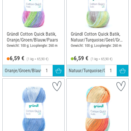
Gründl Cotton Quick Batik,
Gründl Cotton Quick Batik,
Oranje/Groen/Blauw/Paars
Natuur/Turquoise/Geel/Gro
en
Gewicht: 100 g; Looplengte: 260 m
Gewicht: 100 g; Looplengte: 260 m
6,59 €
6,59 €
(1 kg = 65,90 €)
(1 kg = 65,90 €)
Oranje/Groen/Blauw/Paars
Natuur/Turquoise/Geel/Groen