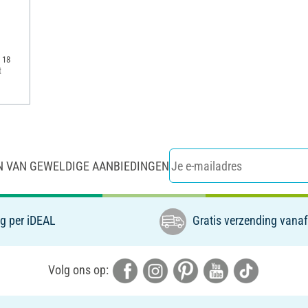
 18
t
N VAN GEWELDIGE AANBIEDINGEN
g per iDEAL
Gratis verzending vanaf
Volg ons op: