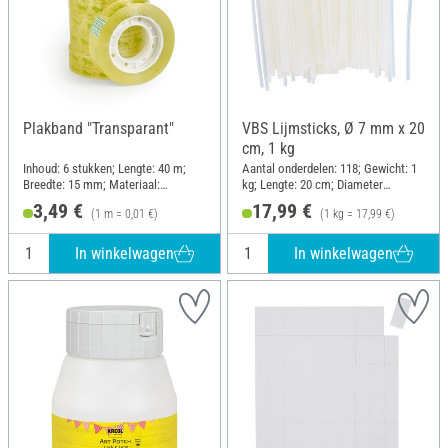
Plakband "Transparant"
VBS Lijmsticks, Ø 7 mm x 20
cm, 1 kg
Inhoud: 6 stukken; Lengte: 40 m;
Aantal onderdelen: 118; Gewicht: 1
Breedte: 15 mm; Materiaal:
kg; Lengte: 20 cm; Diameter
Kunststof
(buiten): 7 mm
3,49 €
17,99 €
(1 m = 0,01 €)
(1 kg = 17,99 €)
In winkelwagen
In winkelwagen