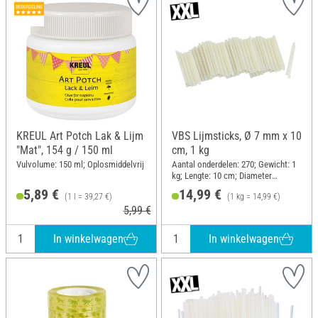
KREUL Art Potch Lak & Lijm
VBS Lijmsticks, Ø 7 mm x 10
"Mat", 154 g / 150 ml
cm, 1 kg
Vulvolume: 150 ml; Oplosmiddelvrij
Aantal onderdelen: 270; Gewicht: 1
kg; Lengte: 10 cm; Diameter
(buiten): 7 mm
5,89 €
14,99 €
(1 l = 39,27 €)
(1 kg = 14,99 €)
5,99 €
In winkelwagen
In winkelwagen