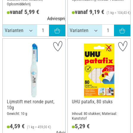
Oplosmiddelvrij
vanaf 5,99 €
vanaf 9,19 €
(1 kg = 104,43 €)
Adviesprijs 6,99 €
Lijmstift met ronde punt,
UHU patafix, 80 stuks
10g
Gewicht: 10 g
Inhoud: 80 stukken; Materiaal:
Kunststof
4,59 €
5,29 €
(1 kg = 459,00 €)
Adviesprijs 5,46 €