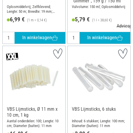
"Glimmer", 159 g / 150 ml
Oplosmiddelvrij; Zelfklevend;
Vulvolume: 150 ml; Oplosmiddelvrij
Lengte: 50 m; Breedte: 19 mm;
Materiaal: Naturkautschuk, Papier
6,99 €
5,79 €
(1 m = 0,14 €)
(1 l = 38,60 €)
Adviespr
In winkelwagen
In winkelwagen
VBS Lijmsticks, Ø 11 mm x
VBS Lijmsticks, 6 stuks
10 cm, 1 kg
Aantal onderdelen: 100; Lengte: 10
Inhoud: 6 stukken; Lengte: 100 mm;
cm; Diameter (buiten): 11 mm
Diameter (buiten): 11 mm