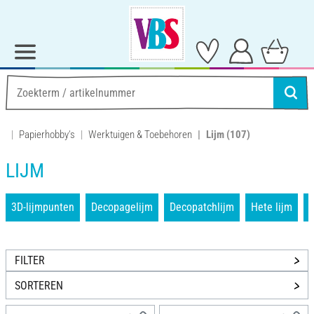
Papierhobby's
Werktuigen & Toebehoren
Lijm
(107)
LIJM
3D-lijmpunten
Decopagelijm
Decopatchlijm
Hete lijm
K
FILTER
SORTEREN