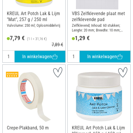
KREUL Art Potch Lak & Lijm
VBS Zelfklevende plaat met
"Mat", 257 g / 250 ml
zelfklevende pad
Vulvolume: 250 ml; Oplosmiddelvrij
Zelfklevend; Inhoud: 60 stukken;
Lengte: 20 mm; Breedte: 10 mm;
Dikte: 2 mm; Materiaal: Kunststof
7,79 €
1,29 €
(1 l = 31,16 €)
7,89 €
In winkelwagen
In winkelwagen
Crepe-Plakband, 50 m
KREUL Art Potch Lak & Lijm