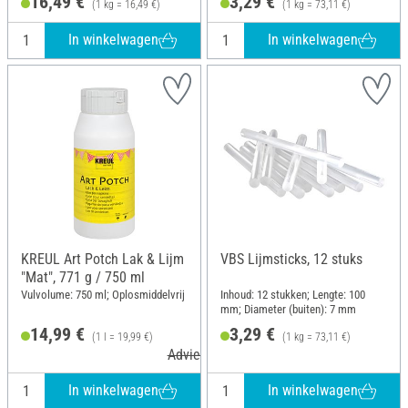
16,49 €
3,29 €
(1 kg = 16,49 €)
(1 kg = 73,11 €)
In winkelwagen
In winkelwagen
KREUL Art Potch Lak & Lijm
VBS Lijmsticks, 12 stuks
"Mat", 771 g / 750 ml
Vulvolume: 750 ml; Oplosmiddelvrij
Inhoud: 12 stukken; Lengte: 100
mm; Diameter (buiten): 7 mm
14,99 €
3,29 €
(1 l = 19,99 €)
(1 kg = 73,11 €)
Adviesprijs 17,99 €
In winkelwagen
In winkelwagen