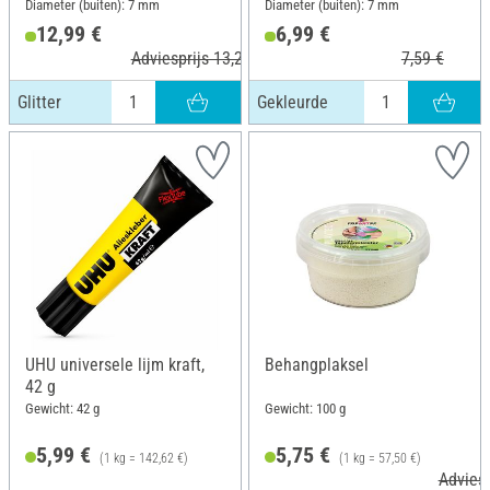
Diameter (buiten): 7 mm
Diameter (buiten): 7 mm
12,99 €
6,99 €
Adviesprijs 13,26 €
7,59 €
Glitter
Gekleurde
UHU universele lijm kraft,
Behangplaksel
42 g
Gewicht: 42 g
Gewicht: 100 g
5,99 €
5,75 €
(1 kg = 142,62 €)
(1 kg = 57,50 €)
Adviesp