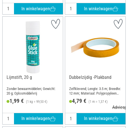
In winkelwagen
In winkelwagen
Lijmstift, 20 g
Dubbelzijdig -Plakband
Zonder bewaarmiddelen; Gewicht:
Zelfklevend; Lengte: 3.5 m; Breedte:
20 g; Oplosmiddelvrij
12 mm; Materiaal: Polypropyleen
(PP)
1,99 €
4,79 €
(1 kg = 99,50 €)
(1 m = 1,37 €)
Adviespr
In winkelwagen
In winkelwagen