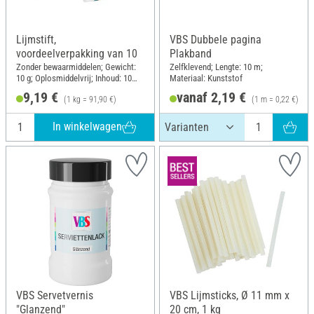
Lijmstift,
VBS Dubbele pagina
voordeelverpakking van 10
Plakband
Zonder bewaarmiddelen; Gewicht:
Zelfklevend; Lengte: 10 m;
10 g; Oplosmiddelvrij; Inhoud: 10
Materiaal: Kunststof
stukken
9,19 €
vanaf 2,19 €
(1 kg = 91,90 €)
(1 m = 0,22 €)
In winkelwagen
VBS Servetvernis
VBS Lijmsticks, Ø 11 mm x
"Glanzend"
20 cm, 1 kg