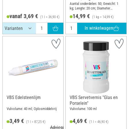
Aantal onderdelen: 50; Gewicht: 1
kg; Lengte: 20 cm; Diameter
(buiten): 11 mm
vanaf 3,69 €
14,99 €
(1 l = 36,90 €)
(1 kg = 14,99 €)
In winkelwagen
VBS Edelsteenlijm
VBS Servetvernis "Glas en
Porselein"
Vulvolume: 40 ml; Oplosmiddelvrij
Vulvolume: 100 ml
3,49 €
4,69 €
(1 l = 87,25 €)
(1 l = 46,90 €)
Adviesprijs 7,31 €