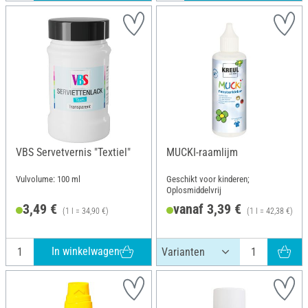
VBS Servetvernis "Textiel"
MUCKI-raamlijm
Vulvolume: 100 ml
Geschikt voor kinderen;
Oplosmiddelvrij
3,49 €
vanaf 3,39 €
(1 l = 34,90 €)
(1 l = 42,38 €)
A
In winkelwagen