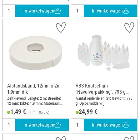
In winkelwagen
In winkelwagen
Afstandsband, 12mm x 2m,
VBS Knutsellijm
1,9mm dik
"Navulverpakking", 795 g,
incl. 20 lege flessen
Zelfklevend; Lengte: 2 m; Breedte:
Aantal onderdelen: 21; Gewicht: 795
12 mm; Dikte: 1.9 mm; Materiaal:
g; Oplosmiddelvrij
Kunststof
1,49 €
24,99 €
(1 m = 0,75 €)
In winkelwagen
In winkelwagen