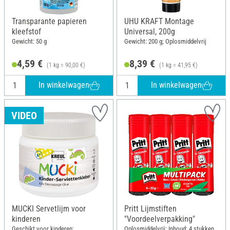
Transparante papieren
UHU KRAFT Montage
kleefstof
Universal, 200g
Gewicht: 50 g
Gewicht: 200 g; Oplosmiddelvrij
4,59 €
8,39 €
(1 kg = 90,00 €)
(1 kg = 41,95 €)
In winkelwagen
In winkelwagen
VIDEO
MUCKI Servetlijm voor
Pritt Lijmstiften
kinderen
"Voordeelverpakking"
Geschikt voor kinderen;
Oplosmiddelvrij; Inhoud: 4 stukken