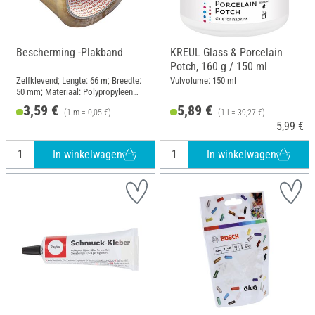
Bescherming -Plakband
KREUL Glass & Porcelain
Potch, 160 g / 150 ml
Zelfklevend; Lengte: 66 m; Breedte:
Vulvolume: 150 ml
50 mm; Materiaal: Polypropyleen
(PP)
3,59 €
5,89 €
(1 m = 0,05 €)
(1 l = 39,27 €)
5,99 €
In winkelwagen
In winkelwagen