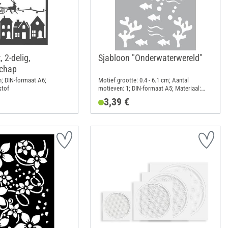
, 2-delig,
Sjabloon "Onderwaterwereld"
schap
n; DIN-formaat A6;
Motief grootte: 0.4 - 6.1 cm; Aantal
stof
motieven: 1; DIN-formaat A5; Materiaal:
Polyester (PES)
3,39 €