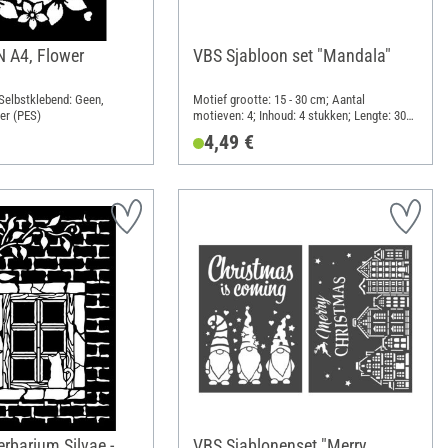
N A4, Flower
VBS Sjabloon set "Mandala"
Selbstklebend: Geen,
Motief grootte: 15 - 30 cm; Aantal
ter (PES)
motieven: 4; Inhoud: 4 stukken; Lengte: 30
cm; Breedte: 30 cm; Materiaal:
4,49 €
Polyethyleentereftalaat (PET)
rbarium Silvae -
VBS Sjablonenset "Merry