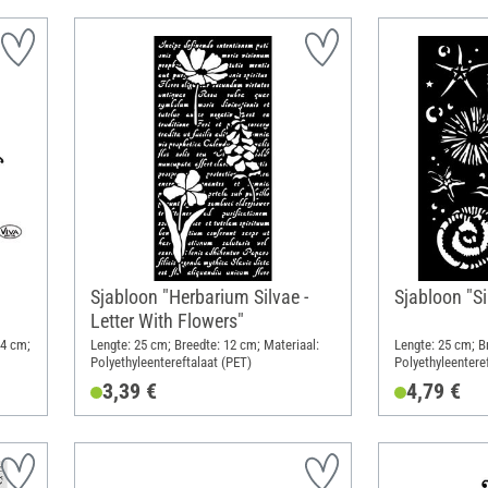
"
Sjabloon "Herbarium Silvae -
Sjabloon "Sil
Letter With Flowers"
24 cm;
Lengte: 25 cm; Breedte: 12 cm; Materiaal:
Lengte: 25 cm; B
Polyethyleentereftalaat (PET)
Polyethyleentere
3,39 €
4,79 €