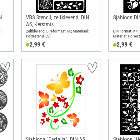
N
VBS Stencil, zelfklevend, DIN
Sjabloon DI
A5, Kerstmis
:
Zelfklevend; DIN-formaat A5; Materiaal:
DIN Format: A4, 
Polyester (PES)
Material: Polyes
2,99 €
2,99 €
Sjabloon "Farfalla", DIN A5
Sjabloon "He