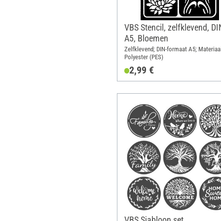
VBS Stencil, zelfklevend, DI
A5, Bloemen
Zelfklevend; DIN-formaat A5; Materiaal
Polyester (PES)
2,99 €
VBS Sjabloon set