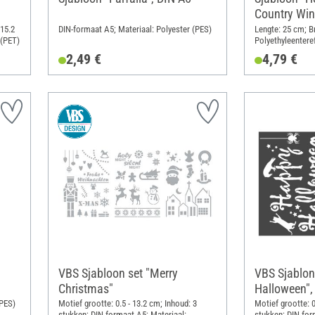
Country Wi
 15.2
DIN-formaat A5; Materiaal: Polyester (PES)
Lengte: 25 cm; B
 (PET)
Polyethyleentere
2,49 €
4,79 €
VBS Sjabloon set "Merry
VBS Sjablon
Christmas"
Halloween",
(PES)
Motief grootte: 0.5 - 13.2 cm; Inhoud: 3
Motief grootte: 0
stukken; DIN-formaat A5; Materiaal:
stukken; DIN-for