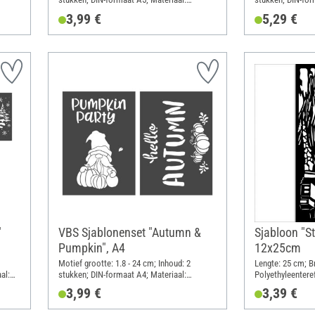
Polyester (PES)
Polyester (PES)
3,99 €
5,29 €
"
VBS Sjablonenset "Autumn &
Sjabloon "Sti
Pumpkin", A4
12x25cm
Motief grootte: 1.8 - 24 cm; Inhoud: 2
Lengte: 25 cm; B
al:
stukken; DIN-formaat A4; Materiaal:
Polyethyleentere
Polyester (PES)
3,99 €
3,39 €