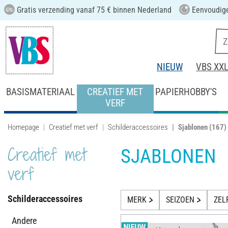
Gratis verzending vanaf 75 € binnen Nederland
Eenvoudige
NIEUW
VBS XX
BASISMATERIAAL
CREATIEF MET
PAPIERHOBBY'S
VERF
Homepage
Creatief met verf
Schilderaccessoires
Sjablonen
(167)
Creatief met
SJABLONEN
verf
Schilderaccessoires
MERK
SEIZOEN
ZEL
Andere