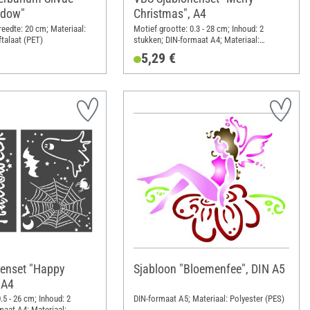
ndow"
Christmas", A4
reedte: 20 cm; Materiaal:
Motief grootte: 0.3 - 28 cm; Inhoud: 2
ftalaat (PET)
stukken; DIN-formaat A4; Materiaal:
Polyester (PES)
5,29 €
enset "Happy
Sjabloon "Bloemenfee", DIN A5
 A4
.5 - 26 cm; Inhoud: 2
DIN-formaat A5; Materiaal: Polyester (PES)
maat A4; Materiaal: