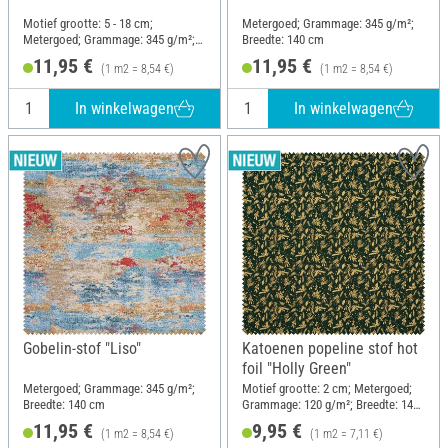
Motief grootte: 5 - 18 cm;
Metergoed; Grammage: 345 g/m²;
Metergoed; Grammage: 345 g/m²;
Breedte: 140 cm
Breedte: 140 cm
11,95 €
11,95 €
(1 m2 = 8,54 €)
(1 m2 = 8,54 €)
In winkelwagen
In winkelwagen
Gobelin-stof "Liso"
Katoenen popeline stof hot
foil "Holly Green"
Metergoed; Grammage: 345 g/m²;
Motief grootte: 2 cm; Metergoed;
Breedte: 140 cm
Grammage: 120 g/m²; Breedte: 140
cm
11,95 €
9,95 €
(1 m2 = 8,54 €)
(1 m2 = 7,11 €)