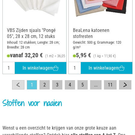
VBS Zijden sjaals "Pongé
BeaLena katoenen
05", 28 x 28 cm, 12 stuks
stofresten
Inhoud: 12 stukken; Lengte: 28 cm;
Gewicht: 500 g; Grammage: 120
Breedte: 28 cm
g/m²
vanaf 32,20 €
5,95 €
(1 m2 = 36,05 €)
(1 kg = 11,90 €)
In winkelwagen
In winkelwagen
1
2
3
4
5
...
11
Stoffen voor naaien
Wenst u een overzicht te krijgen van onze grote keuze aan