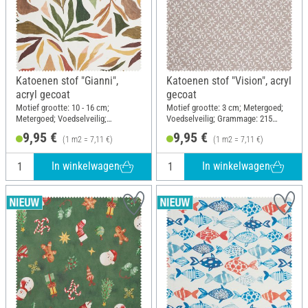
Katoenen stof "Gianni",
Katoenen stof "Vision", acryl
acryl gecoat
gecoat
Motief grootte: 10 - 16 cm;
Motief grootte: 3 cm; Metergoed;
Metergoed; Voedselveilig;
Voedselveilig; Grammage: 215
Grammage: 215 g/m²; Breedte: 140
g/m²; Breedte: 140 cm
9,95 €
9,95 €
(1 m2 = 7,11 €)
(1 m2 = 7,11 €)
cm
In winkelwagen
In winkelwagen