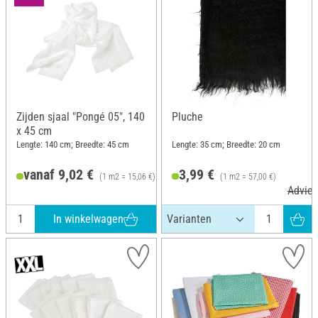
Zijden sjaal "Pongé 05", 140
Pluche
x 45 cm
Lengte: 140 cm; Breedte: 45 cm
Lengte: 35 cm; Breedte: 20 cm
vanaf 9,02 €
3,99 €
(1 m2 = 15,06 €)
(1 m2 = 57,00 €)
Advies
In winkelwagen