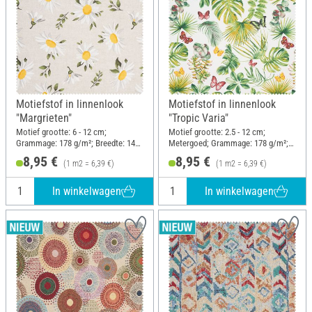
Motiefstof in linnenlook
Motiefstof in linnenlook
"Margrieten"
"Tropic Varia"
Motief grootte: 6 - 12 cm;
Motief grootte: 2.5 - 12 cm;
Grammage: 178 g/m²; Breedte: 140
Metergoed; Grammage: 178 g/m²;
cm
Breedte: 140 cm
8,95 €
8,95 €
(1 m2 = 6,39 €)
(1 m2 = 6,39 €)
In winkelwagen
In winkelwagen