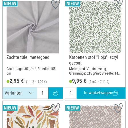
Zachte tule, metergoed
Katoenen stof "Hoja", acryl
gecoat
Grammage: 35 g/m²; Breedte: 155
Metergoed; Voedselveilig;
cm
Grammage: 215 g/m²; Breedte: 140
cm
2,95 €
9,95 €
(1 m2 = 1,90 €)
(1 m2 = 7,11 €)
In winkelwagen