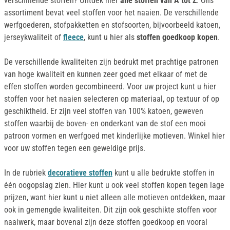
verschillende stoffen? Ontdek hier
alle stoffen van A tot Z
. Ons
assortiment bevat veel stoffen voor het naaien. De verschillende
werfgoederen, stofpakketten en stofsoorten, bijvoorbeeld katoen,
jerseykwaliteit of
fleece
, kunt u hier als
stoffen goedkoop kopen
.
De verschillende kwaliteiten zijn bedrukt met prachtige patronen
van hoge kwaliteit en kunnen zeer goed met elkaar of met de
effen stoffen worden gecombineerd. Voor uw project kunt u hier
stoffen voor het naaien selecteren op materiaal, op textuur of op
geschiktheid. Er zijn veel stoffen van 100% katoen, geweven
stoffen waarbij de boven- en onderkant van de stof een mooi
patroon vormen en werfgoed met kinderlijke motieven. Winkel hier
voor uw stoffen tegen een geweldige prijs.
In de rubriek
decoratieve stoffen
kunt u alle bedrukte stoffen in
één oogopslag zien. Hier kunt u ook veel stoffen kopen tegen lage
prijzen, want hier kunt u niet alleen alle motieven ontdekken, maar
ook in gemengde kwaliteiten. Dit zijn ook geschikte stoffen voor
naaiwerk, maar bovenal zijn deze stoffen goedkoop en vooral