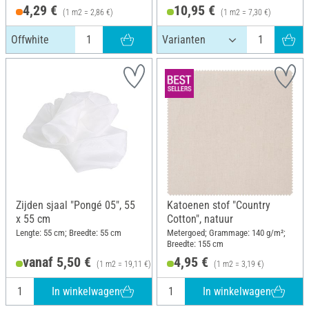
4,29 €
10,95 €
(1 m2 = 2,86 €)
(1 m2 = 7,30 €)
Offwhite
Zijden sjaal "Pongé 05", 55
Katoenen stof "Country
x 55 cm
Cotton", natuur
Lengte: 55 cm; Breedte: 55 cm
Metergoed; Grammage: 140 g/m²;
Breedte: 155 cm
vanaf 5,50 €
4,95 €
(1 m2 = 19,11 €)
(1 m2 = 3,19 €)
In winkelwagen
In winkelwagen