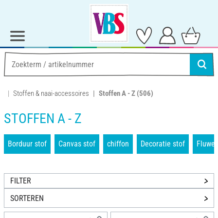
Stoffen & naai-accessoires
Stoffen A - Z
(506)
STOFFEN A - Z
Borduur stof
Canvas stof
chiffon
Decoratie stof
Fluwel
FILTER
SORTEREN