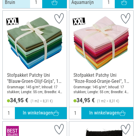
Bruin
Aquamarijn
Stofpakket Patchy Uni
Stofpakket Patchy Uni
"Blauw-Groen-Olijf-Grijs", 17
"Roze-Rood-Oranje-Geel", 17
stekken
stekken
Grammage: 145 g/m²; Inhoud: 17
Grammage: 145 g/m²; Inhoud: 17
stukken; Lengte: 55 cm; Breedte: 45
stukken; Lengte: 55 cm; Breedte: 45
cm
cm
34,95 €
34,95 €
(1 m2 = 8,31 €)
(1 m2 = 8,31 €)
In winkelwagen
In winkelwagen