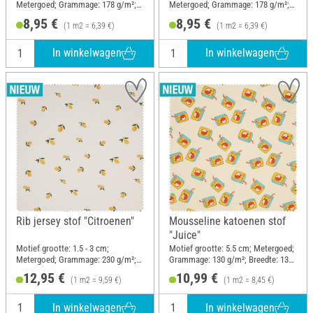
Metergoed; Grammage: 178 g/m²;
Metergoed; Grammage: 178 g/m²;
Breedte: 140 cm
Breedte: 140 cm
8,95 €
8,95 €
(1 m2 = 6,39 €)
(1 m2 = 6,39 €)
In winkelwagen
In winkelwagen
Rib jersey stof "Citroenen"
Mousseline katoenen stof
"Juice"
Motief grootte: 1.5 - 3 cm;
Motief grootte: 5.5 cm; Metergoed;
Metergoed; Grammage: 230 g/m²;
Grammage: 130 g/m²; Breedte: 130
Breedte: 135 cm
cm
12,95 €
10,99 €
(1 m2 = 9,59 €)
(1 m2 = 8,45 €)
In winkelwagen
In winkelwagen