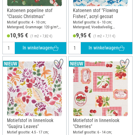
Katoenen popeline stof
Katoenen stof "Flowing
"Classic Christmas"
Fishes", acryl gecoat
Motief grootte: 4 - 10 cm;
Motief grootte: 6 - 10 cm;
Metergoed; Grammage: 120 g/m²;
Metergoed; Voedselveilig;
Breedte: 140 cm
Grammage: 215 g/m²; Breedte: 140
10,95 €
9,95 €
(1 m2 = 7,82 €)
(1 m2 = 7,11 €)
cm
In winkelwagen
In winkelwagen
Motiefstof in linnenlook
Motiefstof in linnenlook
"Guajira Leaves"
"Cherries"
Motief grootte: 4.5 - 17 cm;
Motief grootte: 6 - 14 cm;