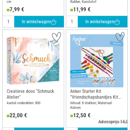
cm
Rubber, Kunststof
7,99 €
11,99 €
In winkelwagen
In winkelwagen
Creatieve doos "Schmuck
Anker Starter Kit
Atelier"
"Vriendschapsbandjes Kit
Regenboog"
Aantal onderdelen: 800
Inhoud: 8 stukken; Materiaal:
Katoen
22,00 €
12,50 €
Adviesprijs 14,00