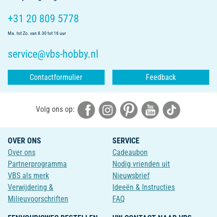
+31 20 809 5778
Ma. tot Zo. van 8.30 tot 16 uur
service@vbs-hobby.nl
Contactformulier
Feedback
Volg ons op:
OVER ONS
SERVICE
Over ons
Cadeaubon
Partnerprogramma
Nodig vrienden uit
VBS als merk
Nieuwsbrief
Verwijdering &
Ideeën & Instructies
Milieuvoorschriften
FAQ