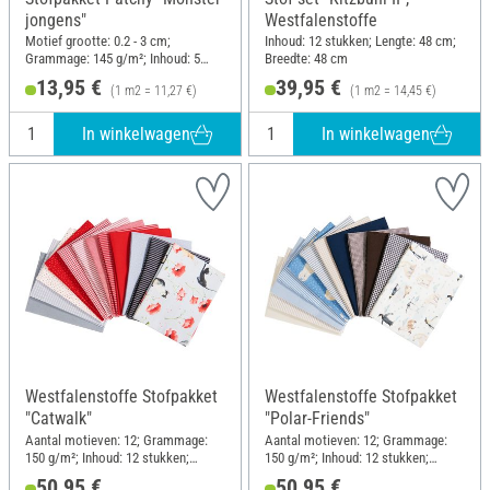
jongens"
Westfalenstoffe
Motief grootte: 0.2 - 3 cm;
Inhoud: 12 stukken; Lengte: 48 cm;
Grammage: 145 g/m²; Inhoud: 5
Breedte: 48 cm
stukken; Lengte: 55 cm; Breedte: 45
13,95 €
39,95 €
(1 m2 = 11,27 €)
(1 m2 = 14,45 €)
cm
In winkelwagen
In winkelwagen
Westfalenstoffe Stofpakket
Westfalenstoffe Stofpakket
"Catwalk"
"Polar-Friends"
Aantal motieven: 12; Grammage:
Aantal motieven: 12; Grammage:
150 g/m²; Inhoud: 12 stukken;
150 g/m²; Inhoud: 12 stukken;
Lengte: 48 cm; Breedte: 48 cm
Lengte: 48 cm; Breedte: 48 cm
50,95 €
50,95 €