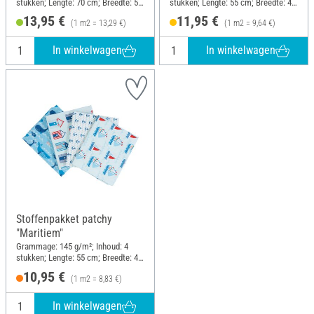
stukken; Lengte: 70 cm; Breedte: 50
stukken; Lengte: 55 cm; Breedte: 45
cm
cm
13,95 €
11,95 €
(1 m2 = 13,29 €)
(1 m2 = 9,64 €)
In winkelwagen
In winkelwagen
Stoffenpakket patchy
"Maritiem"
Grammage: 145 g/m²; Inhoud: 4
stukken; Lengte: 55 cm; Breedte: 45
cm
10,95 €
(1 m2 = 8,83 €)
In winkelwagen