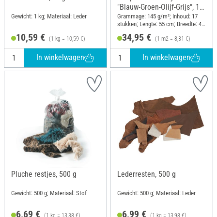
"Blauw-Groen-Olijf-Grijs", 17
stekken
Gewicht: 1 kg; Materiaal: Leder
Grammage: 145 g/m²; Inhoud: 17
stukken; Lengte: 55 cm; Breedte: 45
cm
10,59 €
34,95 €
(1 kg = 10,59 €)
(1 m2 = 8,31 €)
In winkelwagen
In winkelwagen
Pluche restjes, 500 g
Lederresten, 500 g
Gewicht: 500 g; Materiaal: Stof
Gewicht: 500 g; Materiaal: Leder
6,69 €
6,99 €
(1 kg = 13,38 €)
(1 kg = 13,98 €)