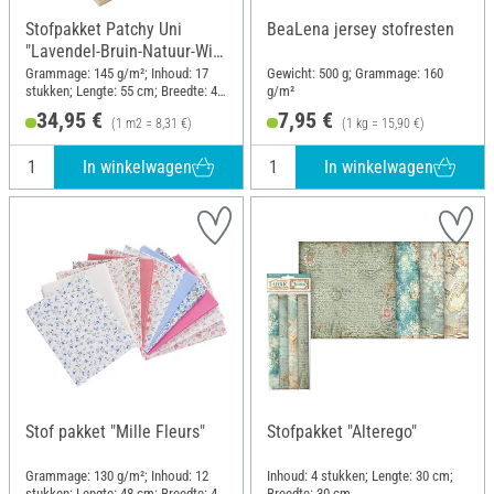
Stofpakket Patchy Uni
BeaLena jersey stofresten
"Lavendel-Bruin-Natuur-Wit",
17 stekken
Grammage: 145 g/m²; Inhoud: 17
Gewicht: 500 g; Grammage: 160
stukken; Lengte: 55 cm; Breedte: 45
g/m²
cm
34,95 €
7,95 €
(1 m2 = 8,31 €)
(1 kg = 15,90 €)
In winkelwagen
In winkelwagen
Stof pakket "Mille Fleurs"
Stofpakket "Alterego"
Grammage: 130 g/m²; Inhoud: 12
Inhoud: 4 stukken; Lengte: 30 cm;
stukken; Lengte: 48 cm; Breedte: 48
Breedte: 30 cm