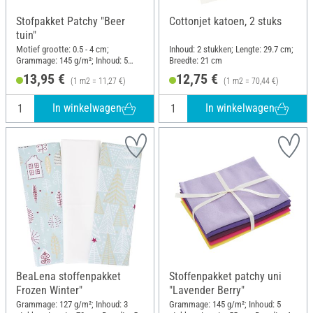
Stofpakket Patchy "Beer
Cottonjet katoen, 2 stuks
tuin"
Motief grootte: 0.5 - 4 cm;
Inhoud: 2 stukken; Lengte: 29.7 cm;
Grammage: 145 g/m²; Inhoud: 5
Breedte: 21 cm
stukken; Lengte: 55 cm; Breedte: 45
13,95 €
12,75 €
(1 m2 = 11,27 €)
(1 m2 = 70,44 €)
cm
In winkelwagen
In winkelwagen
BeaLena stoffenpakket
Stoffenpakket patchy uni
Frozen Winter"
"Lavender Berry"
Grammage: 127 g/m²; Inhoud: 3
Grammage: 145 g/m²; Inhoud: 5