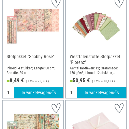
Stofpakket "Shabby Rose"
Westfalenstoffe Stofpakket
"Florenz"
Inhoud: 4 stukken; Lengte: 30 cm;
Aantal motieven: 12; Grammage:
Breedte: 30 cm
150 g/m²; Inhoud: 12 stukken;
Lengte: 48 cm; Breedte: 48 cm
8,49 €
50,95 €
(1 m2 = 23,58 €)
(1 m2 = 18,43 €)
In winkelwagen
In winkelwagen