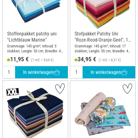
Stoffenpakket patchy uni
Stofpakket Patchy Uni
"Lichtblauw Marine"
"Roze-Rood-Oranje-Geel", 17
stekken
Grammage: 145 g/m²; Inhoud: 5
Grammage: 145 g/m²; Inhoud: 17
stukken; Lengte: 55 cm; Breedte: 45
stukken; Lengte: 55 cm; Breedte: 45
cm
cm
11,95 €
34,95 €
(1 m2 = 9,64 €)
(1 m2 = 8,31 €)
In winkelwagen
In winkelwagen