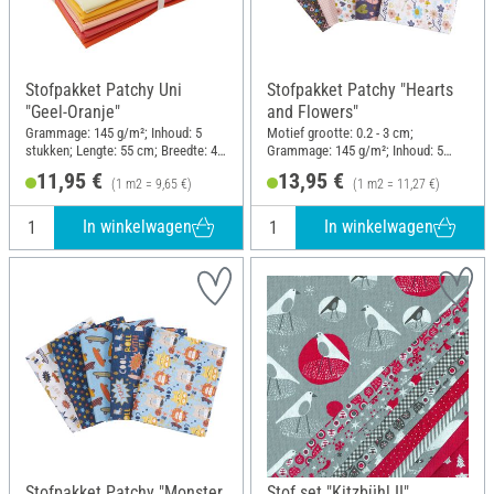
Stofpakket Patchy Uni
Stofpakket Patchy "Hearts
"Geel-Oranje"
and Flowers"
Grammage: 145 g/m²; Inhoud: 5
Motief grootte: 0.2 - 3 cm;
stukken; Lengte: 55 cm; Breedte: 45
Grammage: 145 g/m²; Inhoud: 5
cm
stukken; Lengte: 55 cm; Breedte: 45
11,95 €
13,95 €
(1 m2 = 9,65 €)
(1 m2 = 11,27 €)
cm
In winkelwagen
In winkelwagen
Stofpakket Patchy "Monster
Stof set "Kitzbühl II",