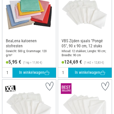
BeaLena katoenen
VBS Zijden sjaals "Pongé
stofresten
05", 90 x 90 cm, 12 stuks
Gewicht: 500 g; Grammage: 120
Inhoud: 12 stukken; Lengte: 90 cm;
g/m²
Breedte: 90 cm
5,95 €
124,69 €
(1 kg = 11,90 €)
(1 m2 = 12,83 €)
In winkelwagen
In winkelwagen