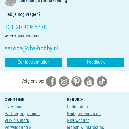
Eenvoudige retourzending
Heb je nog vragen?
+31 20 809 5778
Ma. tot Zo. van 8.30 tot 16 uur
service@vbs-hobby.nl
Contactformulier
Feedback
Volg ons op:
OVER ONS
SERVICE
Over ons
Cadeaubon
Partnerprogramma
Nodig vrienden uit
VBS als merk
Nieuwsbrief
Verwijdering &
Ideeën & Instructies