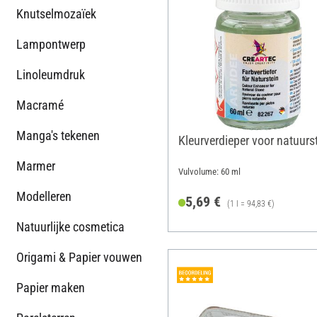
Knutselmozaïek
Lampontwerp
Linoleumdruk
Macramé
Manga's tekenen
Kleurverdieper voor natuurs
Marmer
Vulvolume: 60 ml
Modelleren
5,69 €
(1 l = 94,83 €)
Natuurlijke cosmetica
Origami & Papier vouwen
Papier maken