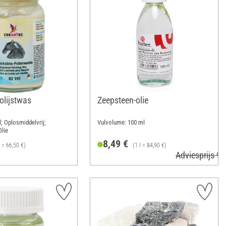
olijstwas
Zeepsteen-olie
; Oplosmiddelvrij;
Vulvolume: 100 ml
Olie
8,49 €
l = 66,50 €)
(1 l = 84,90 €)
Adviesprijs 9,