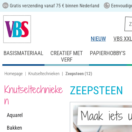
Gratis verzending vanaf 75 € binnen Nederland
Eenvoudige
NIEUW
VBS XX
BASISMATERIAAL
CREATIEF MET
PAPIERHOBBY'S
VERF
Homepage
Knutseltechnieken
Zeepsteen
(12)
Knutseltechnieke
ZEEPSTEEN
n
Maak iets u
Aquarel
Bakken