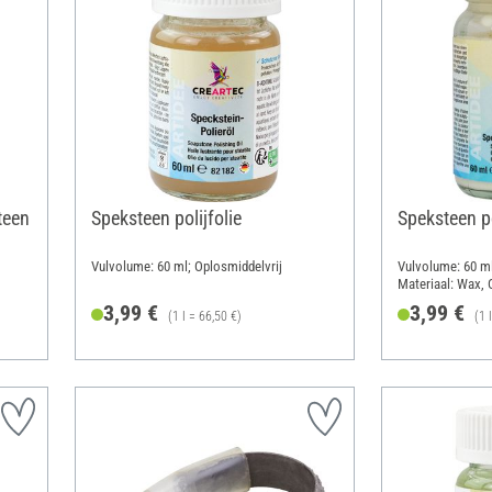
teen
Speksteen polijfolie
Speksteen p
Vulvolume: 60 ml; Oplosmiddelvrij
Vulvolume: 60 ml
Materiaal: Wax, 
3,99 €
3,99 €
(1 l = 66,50 €)
(1 