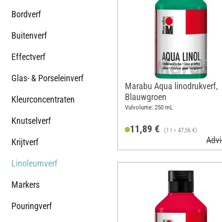
Bordverf
Buitenverf
Effectverf
Glas- & Porseleinverf
Marabu Aqua linodrukverf,
Blauwgroen
Kleurconcentraten
Vulvolume: 250 mL
Knutselverf
11,89 €
(1 l = 47,56 €)
Advi
Krijtverf
Linoleumverf
Markers
Pouringverf