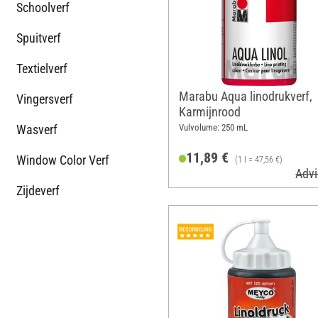
Schoolverf
Spuitverf
Textielverf
Marabu Aqua linodrukverf,
Vingersverf
Karmijnrood
Wasverf
Vulvolume: 250 mL
11,89 €
Window Color Verf
(1 l = 47,56 €)
Advi
Zijdeverf