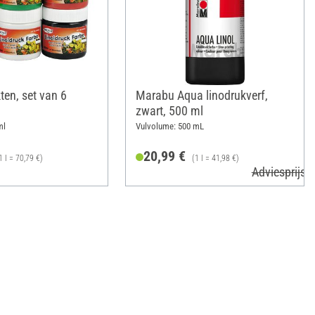
ten, set van 6
Marabu Aqua linodrukverf,
zwart, 500 ml
ml
Vulvolume: 500 mL
20,99 €
1 l = 70,79 €)
(1 l = 41,98 €)
Adviesprijs 