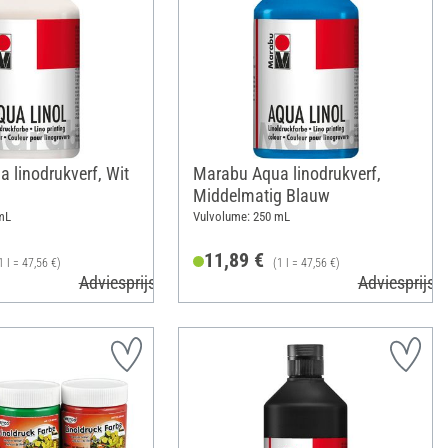
 linodrukverf, Wit
Marabu Aqua linodrukverf,
Middelmatig Blauw
mL
Vulvolume: 250 mL
11,89 €
1 l = 47,56 €)
(1 l = 47,56 €)
Adviesprijs 13,99 €
Adviesprijs 