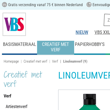
Gratis verzending vanaf 75 € binnen Nederland
Eenvoudige
NIEUW
VBS XX
BASISMATERIAAL
CREATIEF MET
PAPIERHOBBY'S
VERF
Homepage
Creatief met verf
Verf
Linoleumverf
(9)
Creatief met
LINOLEUMVE
verf
Verf
Artiestenverf