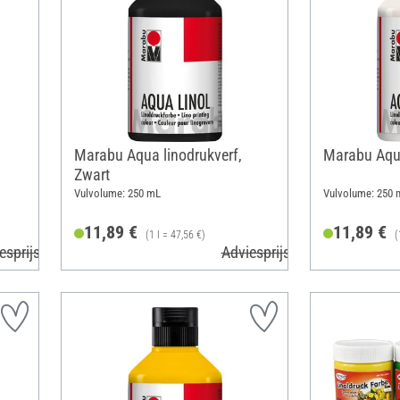
Marabu Aqua linodrukverf,
Marabu Aqua
Zwart
Vulvolume: 250 mL
Vulvolume: 250 
11,89 €
11,89 €
(1 l = 47,56 €)
(
esprijs 13,99 €
Adviesprijs 13,99 €