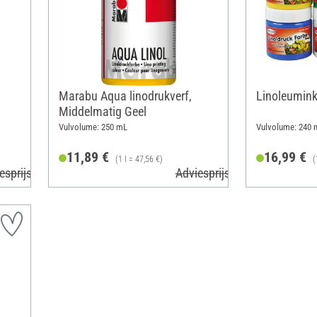
Marabu Aqua linodrukverf,
Linoleumink
Middelmatig Geel
Vulvolume: 250 mL
Vulvolume: 240 
11,89 €
16,99 €
(1 l = 47,56 €)
(
esprijs 13,99 €
Adviesprijs 13,99 €