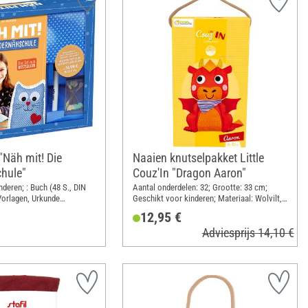
 "Näh mit! Die
Naaien knutselpakket Little
hule"
Couz'In "Dragon Aaron"
deren; : Buch (48 S., DIN
Aantal onderdelen: 32; Grootte: 33 cm;
Vorlagen, Urkunde
Geschikt voor kinderen; Materiaal: Wolvilt,
erschein, Stoff für ein
Watten, Kunststof
12,95 €
knadeln, Textilstift; DIN-
Adviesprijs 14,10 €