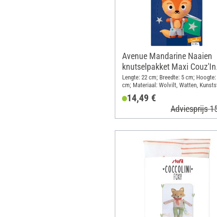
Avenue Mandarine Naaien
knutselpakket Maxi Couz'In
"Fox Sacha"
Lengte: 22 cm; Breedte: 5 cm; Hoogte:
cm; Materiaal: Wolvilt, Watten, Kunsts
14,49 €
Adviesprijs 1