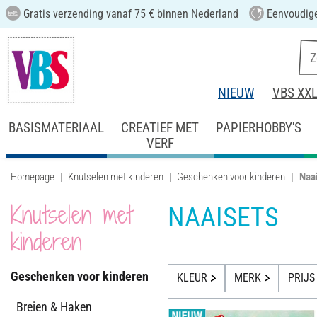
Gratis verzending vanaf 75 € binnen Nederland
Eenvoudige
NIEUW
VBS XX
BASISMATERIAAL
CREATIEF MET
PAPIERHOBBY'S
VERF
Homepage
Knutselen met kinderen
Geschenken voor kinderen
Naa
Knutselen met
NAAISETS
kinderen
Geschenken voor kinderen
KLEUR
MERK
PRIJS
Breien & Haken