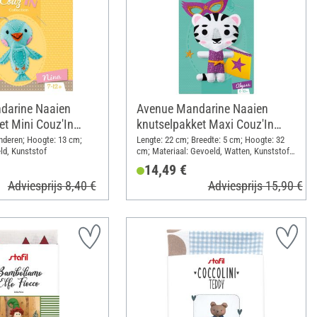
darine Naaien
Avenue Mandarine Naaien
et Mini Couz'In
knutselpakket Maxi Couz'In
"
"Tiger Alyssa"
nderen; Hoogte: 13 cm;
Lengte: 22 cm; Breedte: 5 cm; Hoogte: 32
ld, Kunststof
cm; Materiaal: Gevoeld, Watten, Kunststof,
Stof
14,49 €
Adviesprijs 8,40 €
Adviesprijs 15,90 €