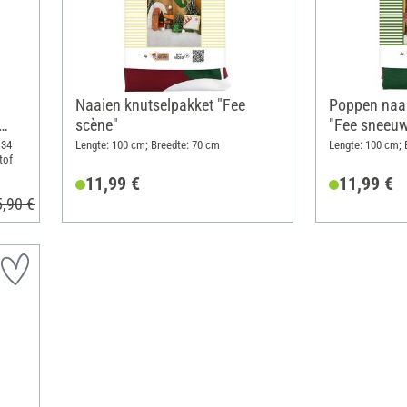
Naaien knutselpakket "Fee
Poppen naai
scène"
"Fee sneeuw
 34
Lengte: 100 cm; Breedte: 70 cm
Lengte: 100 cm; 
tof
11,99 €
11,99 €
5,90 €