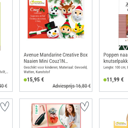
Avenue Mandarine Creative Box
Poppen naa
Naaien Mini Couz'IN
knutselpakk
"Kersthangers"
Geschikt voor kinderen; Materiaal: Gevoeld,
Lengte: 100 cm; 
vilt,
Watten, Kunststof
15,95 €
11,99 €
40 €
Adviesprijs 16,80 €