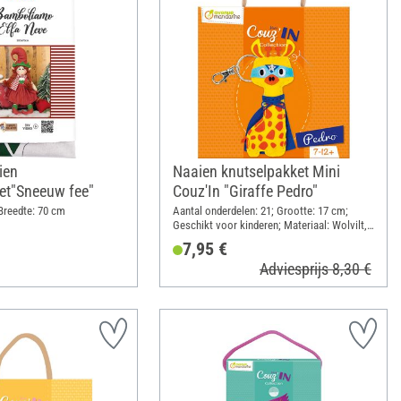
ien
Naaien knutselpakket Mini
et"Sneeuw fee"
Couz'In "Giraffe Pedro"
Breedte: 70 cm
Aantal onderdelen: 21; Grootte: 17 cm;
Geschikt voor kinderen; Materiaal: Wolvilt,
Watten, Kunststof, Metaal
7,95 €
Adviesprijs 8,30 €