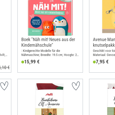
Boek "Näh mit! Neues aus der
Avenue Man
Kindernähschule"
knutselpakk
"Vogel Nina
: Kindgerechte Modelle für die
Geschikt voor ki
vilt,
Nähmaschine; Breedte: 19.5 cm; Hoogte: 25
Materiaal: Gevoe
cm
15,99 €
7,95 €
4,10 €