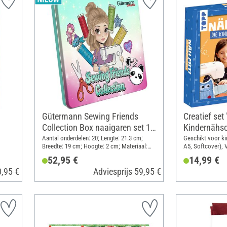
Gütermann Sewing Friends
Creatief set
Collection Box naaigaren set 15
Kindernähsc
x 100 m, incl. accessoires
Aantal onderdelen: 20; Lengte: 21.3 cm;
Geschikt voor kin
Breedte: 19 cm; Hoogte: 2 cm; Materiaal:
A5, Softcover), 
Polyester (PES), Metaal, Kunststof
Nähmaschinenführ
52,95 €
14,99 €
Modell, Filz, Stec
0,95 €
Adviesprijs 59,95 €
formaat A5