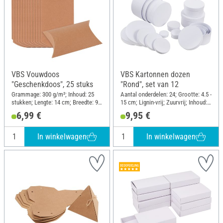
VBS Vouwdoos
VBS Kartonnen dozen
"Geschenkdoos", 25 stuks
"Rond", set van 12
Grammage: 300 g/m²; Inhoud: 25
Aantal onderdelen: 24; Grootte: 4.5 -
stukken; Lengte: 14 cm; Breedte: 9
15 cm; Lignin-vrij; Zuurvrij; Inhoud:
cm; Hoogte: 3.5 cm; Materiaal:
12 stukken; Materiaal: Karton
6,99 €
9,95 €
Karton
In winkelwagen
In winkelwagen