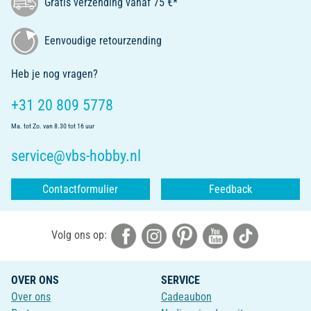
Gratis verzending vanaf 75 €*
Eenvoudige retourzending
Heb je nog vragen?
+31 20 809 5778
Ma. tot Zo. van 8.30 tot 16 uur
service@vbs-hobby.nl
Contactformulier
Feedback
Volg ons op:
OVER ONS
SERVICE
Over ons
Cadeaubon