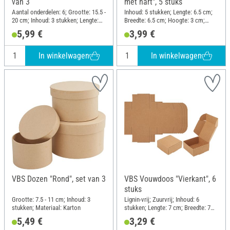
van 3
met hart", 5 stuks
Aantal onderdelen: 6; Grootte: 15.5 -
Inhoud: 5 stukken; Lengte: 6.5 cm;
20 cm; Inhoud: 3 stukken; Lengte:
Breedte: 6.5 cm; Hoogte: 3 cm;
20 cm; Breedte: 20 cm; Hoogte: 8.5
Materiaal: Kraftpapier
5,99 €
3,99 €
cm; Materiaal: Karton
In winkelwagen
In winkelwagen
VBS Dozen "Rond", set van 3
VBS Vouwdoos "Vierkant", 6
stuks
Grootte: 7.5 - 11 cm; Inhoud: 3
Lignin-vrij; Zuurvrij; Inhoud: 6
stukken; Materiaal: Karton
stukken; Lengte: 7 cm; Breedte: 7
cm; Hoogte: 3 cm; Materiaal: Papier
5,49 €
3,29 €