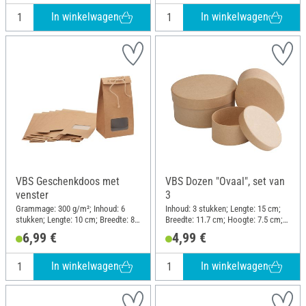
In winkelwagen
In winkelwagen
VBS Geschenkdoos met
VBS Dozen "Ovaal", set van
venster
3
Grammage: 300 g/m²; Inhoud: 6
Inhoud: 3 stukken; Lengte: 15 cm;
stukken; Lengte: 10 cm; Breedte: 8
Breedte: 11.7 cm; Hoogte: 7.5 cm;
cm; Hoogte: 19 cm; Materiaal:
Materiaal: Karton
6,99 €
4,99 €
Kraftpapier
In winkelwagen
In winkelwagen