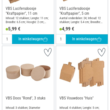
VBS Lucifersdoosje
VBS Lucifersdoosje
"Kraftpapier", 11 cm
"Kraftpapier", 5 cm
Inhoud: 12 stukken; Lengte: 11 cm;
Aantal onderdelen: 24; Inhoud: 12
Breedte: 6.5 cm; Hoogte: 2 cm;
stukken; Lengte: 5.4 cm; Breedte:
Materiaal: Papier
3.6 cm; Hoogte: 1.5 cm; Materiaal:
5,99 €
4,99 €
Papier
In winkelwagen
In winkelwagen
VBS Doos "Rond", 3 stuks
VBS Vouwdoos "Huis"
Inhoud: 3 stukken; Diameter
Inhoud: 4 stukken; Lengte: 5 cm;