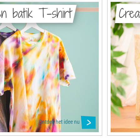
n batik T-shirt
Crea
Ontdek het idee nu