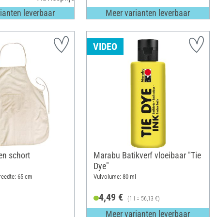
ianten leverbaar
Meer varianten leverbaar
VIDEO
n schort
Marabu Batikverf vloeibaar "Tie
Dye"
reedte: 65 cm
Vulvolume: 80 ml
4,49 €
(1 l = 56,13 €)
Meer varianten leverbaar