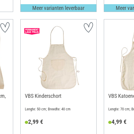
Meer varianten leverbaar
Meer var
cm,
VBS Kinderschort
VBS Katoene
Lengte: 50 cm; Breedte: 40 cm
Lengte: 70 cm; B
2,99 €
4,99 €