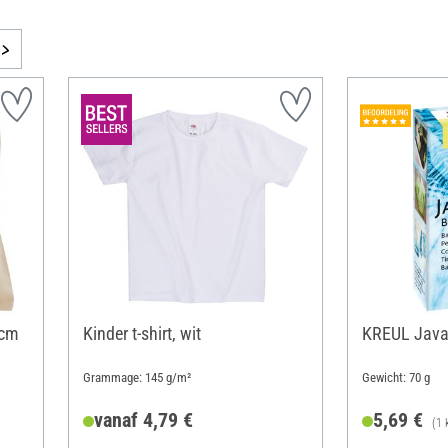
 cm
Kinder t-shirt, wit
KREUL Javan
Grammage: 145 g/m²
Gewicht: 70 g
vanaf 4,79 €
5,69 €
(1 