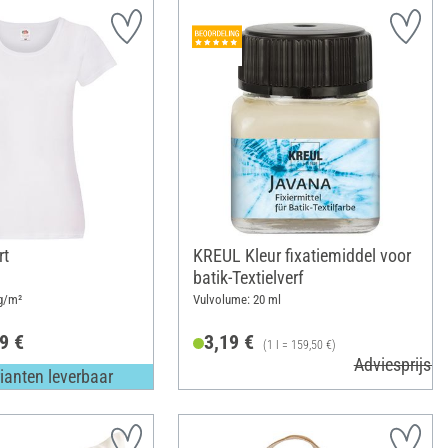
rt
KREUL Kleur fixatiemiddel voor
batik-Textielverf
g/m²
Vulvolume: 20 ml
9 €
3,19 €
(1 l = 159,50 €)
Adviesprijs 3
ianten leverbaar