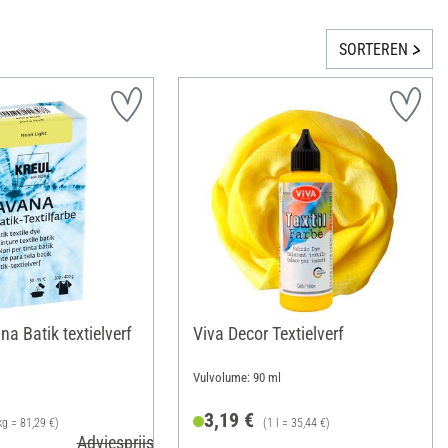
SORTEREN
a Batik textielverf
Viva Decor Textielverf
Vulvolume: 90 ml
3,19 €
kg = 81,29 €)
(1 l = 35,44 €)
Adviesprijs 6,99 €