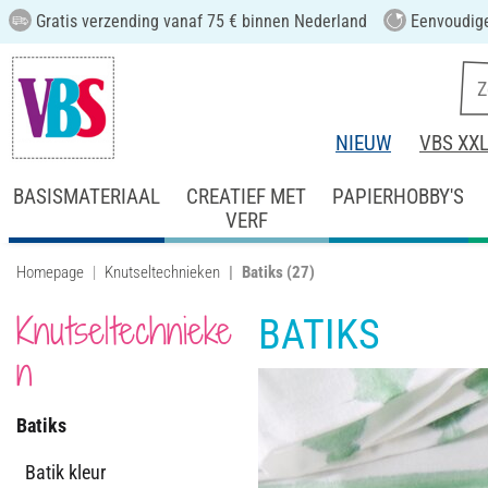
Gratis verzending vanaf 75 € binnen Nederland
Eenvoudige
NIEUW
VBS XX
BASISMATERIAAL
CREATIEF MET
PAPIERHOBBY'S
VERF
Homepage
Knutseltechnieken
Batiks
(27)
Knutseltechnieke
BATIKS
n
Batiks
Batik kleur