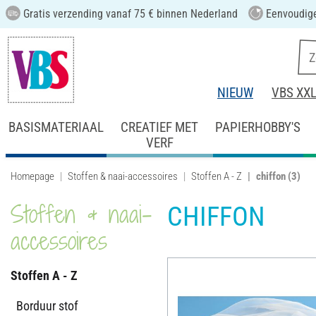
Gratis verzending vanaf 75 € binnen Nederland
Eenvoudige
NIEUW
VBS XX
BASISMATERIAAL
CREATIEF MET
PAPIERHOBBY'S
VERF
Homepage
Stoffen & naai-accessoires
Stoffen A - Z
chiffon
(3)
Stoffen & naai-
CHIFFON
accessoires
Stoffen A - Z
Borduur stof