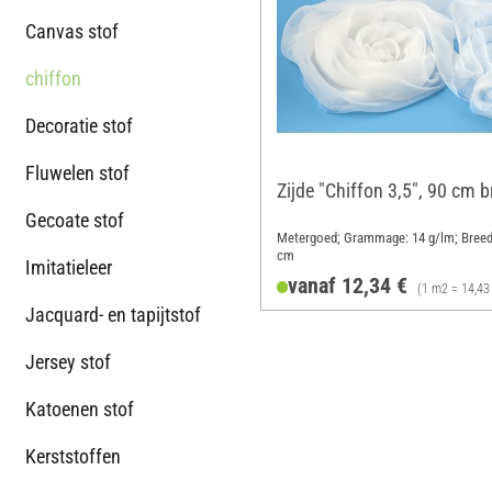
Canvas stof
chiffon
Decoratie stof
Fluwelen stof
Zijde "Chiffon 3,5", 90 cm b
Gecoate stof
Metergoed; Grammage: 14 g/lm; Breed
cm
Imitatieleer
vanaf 12,34 €
(1 m2 = 14,43
Jacquard- en tapijtstof
Jersey stof
Katoenen stof
Kerststoffen