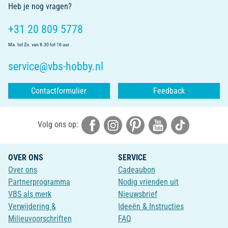
Heb je nog vragen?
+31 20 809 5778
Ma. tot Zo. van 8.30 tot 16 uur
service@vbs-hobby.nl
Contactformulier
Feedback
Volg ons op:
OVER ONS
SERVICE
Over ons
Cadeaubon
Partnerprogramma
Nodig vrienden uit
VBS als merk
Nieuwsbrief
Verwijdering &
Ideeën & Instructies
Milieuvoorschriften
FAQ