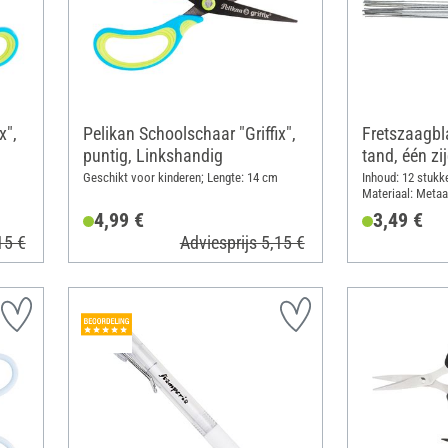
x",
Pelikan Schoolschaar "Griffix",
Fretszaagbl
puntig, Linkshandig
tand, één zi
Geschikt voor kinderen; Lengte: 14 cm
Inhoud: 12 stukk
Materiaal: Metaa
4,99 €
3,49 €
15 €
Adviesprijs 5,15 €