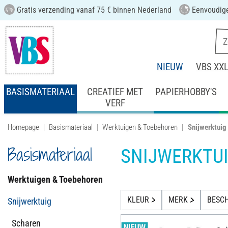
Gratis verzending vanaf 75 € binnen Nederland
Eenvoudige
NIEUW
VBS XX
BASISMATERIAAL
CREATIEF MET
PAPIERHOBBY'S
VERF
Homepage
Basismateriaal
Werktuigen & Toebehoren
Snijwerktuig
Basismateriaal
SNIJWERKTU
Werktuigen & Toebehoren
KLEUR
MERK
BESCH
Snijwerktuig
Scharen