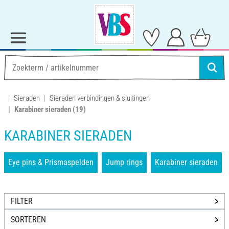
Sieraden
Sieraden verbindingen & sluitingen
Karabiner sieraden
(19)
KARABINER SIERADEN
Eye pins & Prismaspelden
Jump rings
Karabiner sieraden
FILTER
SORTEREN