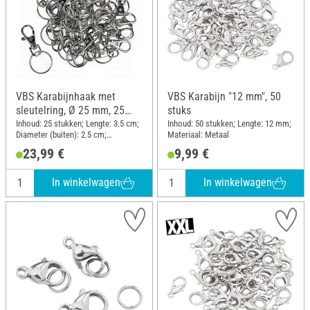
VBS Karabijnhaak met
VBS Karabijn "12 mm", 50
sleutelring, Ø 25 mm, 25
stuks
stuks
Inhoud: 25 stukken; Lengte: 3.5 cm;
Inhoud: 50 stukken; Lengte: 12 mm;
Diameter (buiten): 2.5 cm;
Materiaal: Metaal
Materiaal: Metaal
23,99 €
9,99 €
In winkelwagen
In winkelwagen