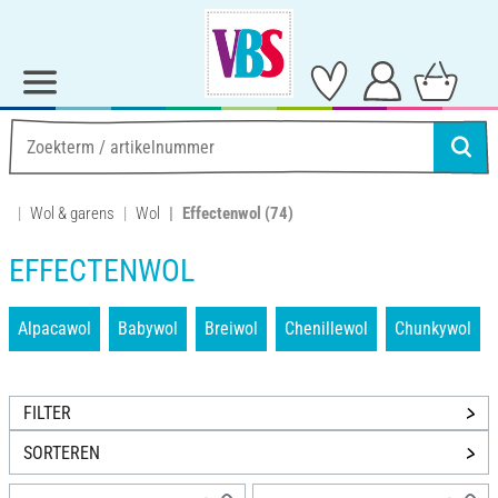
Wol & garens
Wol
Effectenwol
(74)
EFFECTENWOL
Alpacawol
Babywol
Breiwol
Chenillewol
Chunkywol
FILTER
SORTEREN