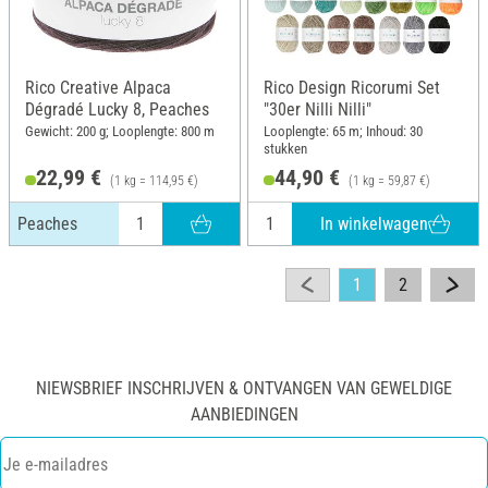
Rico Creative Alpaca
Rico Design Ricorumi Set
Dégradé Lucky 8, Peaches
"30er Nilli Nilli"
Gewicht: 200 g; Looplengte: 800 m
Looplengte: 65 m; Inhoud: 30
stukken
22,99 €
44,90 €
(1 kg = 114,95 €)
(1 kg = 59,87 €)
In winkelwagen
Peaches
1
2
NIEWSBRIEF INSCHRIJVEN & ONTVANGEN VAN GEWELDIGE
AANBIEDINGEN