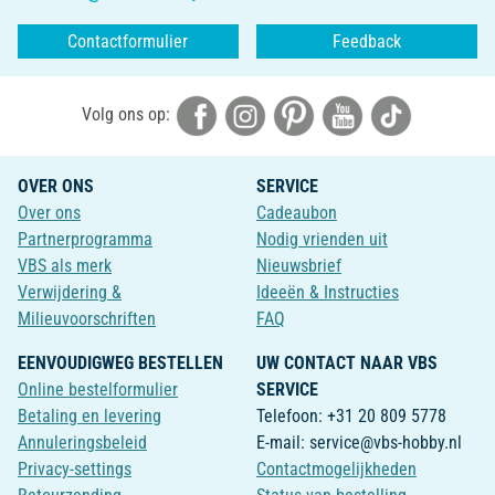
Contactformulier
Feedback
Volg ons op:
OVER ONS
SERVICE
Over ons
Cadeaubon
Partnerprogramma
Nodig vrienden uit
VBS als merk
Nieuwsbrief
Verwijdering &
Ideeën & Instructies
Milieuvoorschriften
FAQ
EENVOUDIGWEG BESTELLEN
UW CONTACT NAAR VBS
Online bestelformulier
SERVICE
Betaling en levering
Telefoon: +31 20 809 5778
Annuleringsbeleid
E-mail: service@vbs-hobby.nl
Privacy-settings
Contactmogelijkheden