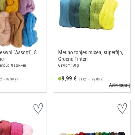
swol "Assorti", 8
Merino topjes mixen, superfijn,
ic
Groene-Tinten
Inhoud: 8 stukken
Gewicht: 50 g
9,99 €
kg = 99,90 €)
(1 kg = 199,80 €)
Adviesprijs 