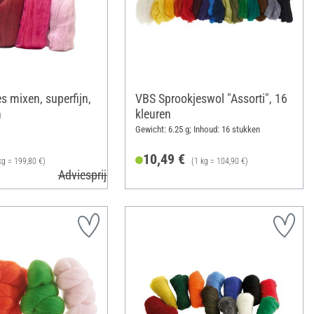
s mixen, superfijn,
VBS Sprookjeswol "Assorti", 16
n
kleuren
Gewicht: 6.25 g; Inhoud: 16 stukken
10,49 €
kg = 199,80 €)
(1 kg = 104,90 €)
Adviesprijs 10,99 €