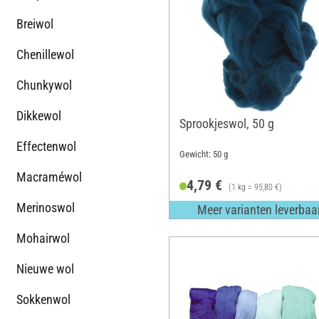
Breiwol
Chenillewol
Chunkywol
Dikkewol
Sprookjeswol, 50 g
Effectenwol
Gewicht: 50 g
Macraméwol
4,79 €
(1 kg = 95,80 €)
Merinoswol
Meer varianten leverbaa
Mohairwol
Nieuwe wol
Sokkenwol