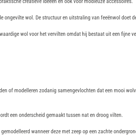
 praktische creatieve ideeën en ook voor modieuze accessoires.
 ongevilte wol. De structuur en uitstraling van feeënwol doet 
waardige wol voor het vervilten omdat hij bestaat uit een fijne
kneden of modelleren zodanig samengevlochten dat een mooi wolvi
wordt een onderscheid gemaakt tussen nat en droog vilten.
rm gemodelleerd wanneer deze met zeep op een zachte ondergron