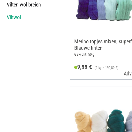
Vilten wol breien
Viltwol
Merino topjes mixen, superfi
Blauwe tinten
Gewicht: 50 g
9,99 €
(1 kg = 199,80 €)
Adv