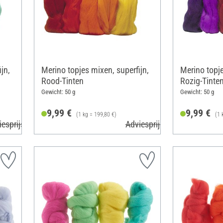
jn,
Merino topjes mixen, superfijn,
Merino topje
Rood-Tinten
Rozig-Tinte
Gewicht: 50 g
Gewicht: 50 g
9,99 €
9,99 €
(1 kg = 199,80 €)
(1 
iesprijs 10,99 €
Adviesprijs 10,99 €