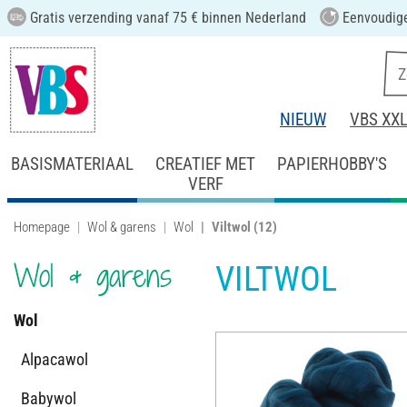
Gratis verzending vanaf 75 € binnen Nederland
Eenvoudige
NIEUW
VBS XX
BASISMATERIAAL
CREATIEF MET
PAPIERHOBBY'S
VERF
Homepage
Wol & garens
Wol
Viltwol
(12)
Wol & garens
VILTWOL
Wol
Alpacawol
Babywol