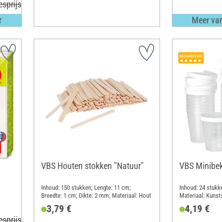
esprijs 3,60 €
r
Meer var
VBS Houten stokken "Natuur"
VBS Minibek
Inhoud: 150 stukken; Lengte: 11 cm;
Inhoud: 24 stukk
Breedte: 1 cm; Dikte: 2 mm; Materiaal: Hout
Materiaal: Kunst
3,79 €
4,19 €
esprijs 2,95 €