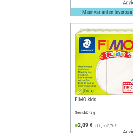
Advi
Meer varianten leverbaa
FIMO kids
Gewicht: 42 g
2,09 €
(1 kg = 49,76 €)
Advi