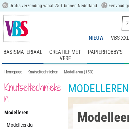
Gratis verzending vanaf 75 € binnen Nederland
Eenvoudige
NIEUW
VBS XX
BASISMATERIAAL
CREATIEF MET
PAPIERHOBBY'S
VERF
Homepage
Knutseltechnieken
Modelleren
(153)
Knutseltechnieke
MODELLEREN
n
Modelleren
Modelleer
Modelleerklei