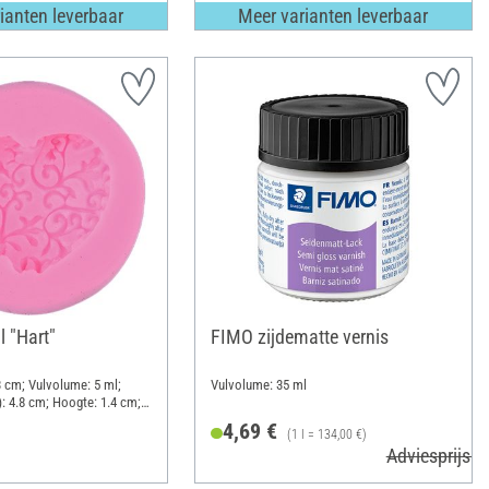
ianten leverbaar
Meer varianten leverbaar
l "Hart"
FIMO zijdematte vernis
3 cm; Vulvolume: 5 ml;
Vulvolume: 35 ml
): 4.8 cm; Hoogte: 1.4 cm;
nen
4,69 €
(1 l = 134,00 €)
Adviesprijs 7