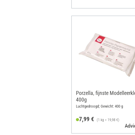
Porzella, fijnste Modelleerkle
400g
Luchtgedroogd; Gewicht: 400 g
7,99 €
(1 kg = 19,98 €)
Advi