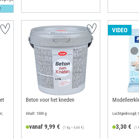
r
VIDEO
et
Beton voor het kneden
Modelleerkle
n;
Inhalt: 1500 g
Luchtgedroogd; G
vanaf 9,99 €
3,30 €
(1 kg = 6,66 €)
(1 