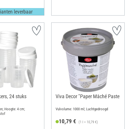
ianten leverbaar
ers, 24 stuks
Viva Decor "Paper Mâché Paste
en; Hoogte: 4 cm;
Vulvolume: 1000 ml; Luchtgedroogd
stof
10,79 €
(1 l = 10,79 €)