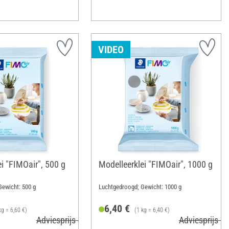
VIDEO
i "FIMOair", 500 g
Modelleerklei "FIMOair", 1000 g
ewicht: 500 g
Luchtgedroogd; Gewicht: 1000 g
6,40 €
kg = 6,60 €)
(1 kg = 6,40 €)
Adviesprijs 4,75 €
Adviesprijs 9,