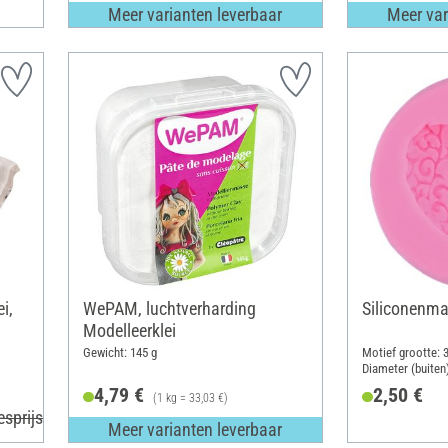
Meer varianten leverbaar
Meer var
i,
WePAM, luchtverharding
Siliconenma
Modelleerklei
Gewicht: 145 g
Motief grootte: 
Diameter (buiten
Materiaal: Silico
4,79 €
2,50 €
(1 kg = 33,03 €)
esprijs 9,99 €
Meer varianten leverbaar