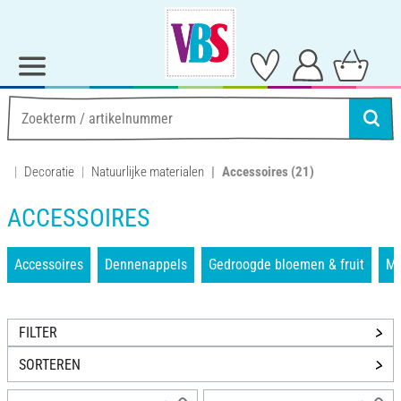
Decoratie
Natuurlijke materialen
Accessoires
(21)
ACCESSOIRES
Accessoires
Dennenappels
Gedroogde bloemen & fruit
M
FILTER
SORTEREN