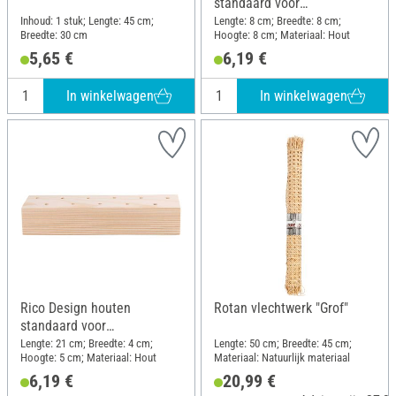
standaard voor
droogbloemen, 8 x 8 x 8 cm
Inhoud: 1 stuk; Lengte: 45 cm;
Lengte: 8 cm; Breedte: 8 cm;
Breedte: 30 cm
Hoogte: 8 cm; Materiaal: Hout
5,65 €
6,19 €
In winkelwagen
In winkelwagen
Rico Design houten
Rotan vlechtwerk "Grof"
standaard voor
droogbloemen, 21 x 4 x 5
Lengte: 21 cm; Breedte: 4 cm;
Lengte: 50 cm; Breedte: 45 cm;
Hoogte: 5 cm; Materiaal: Hout
Materiaal: Natuurlijk materiaal
cm
6,19 €
20,99 €