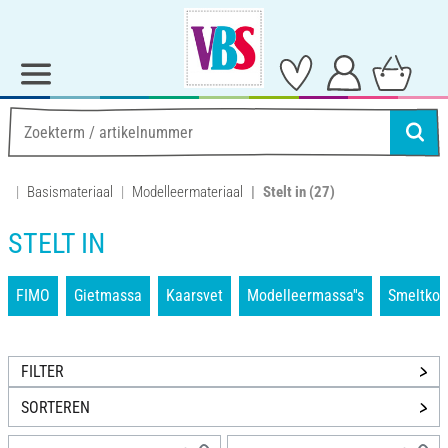
Basismateriaal
Modelleermateriaal
Stelt in
(27)
STELT IN
FIMO
Gietmassa
Kaarsvet
Modelleermassa''s
Smeltkor
FILTER
SORTEREN