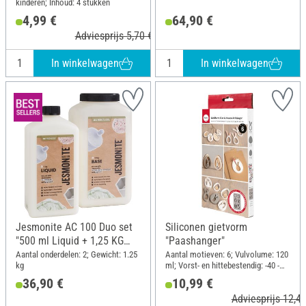
kinderen; Inhoud: 4 stukken
4,99 €
64,90 €
Adviesprijs 5,70 €
In winkelwagen
In winkelwagen
Jesmonite AC 100 Duo set
Siliconen gietvorm
"500 ml Liquid + 1,25 KG
"Paashanger"
Base"
Aantal onderdelen: 2; Gewicht: 1.25
Aantal motieven: 6; Vulvolume: 120
kg
ml; Vorst- en hittebestendig: -40 -
240 °C; Lengte: 26.2 cm; Breedte:
36,90 €
10,99 €
14.5 cm; Materiaal: Siliconen
Adviesprijs 12,49