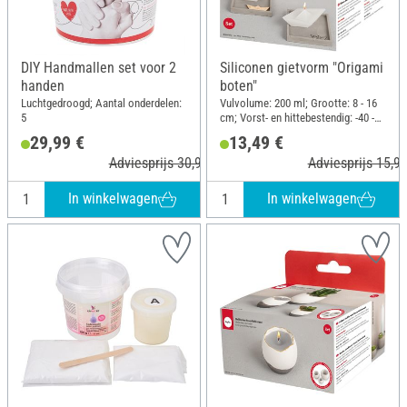
DIY Handmallen set voor 2
Siliconen gietvorm "Origami
handen
boten"
Luchtgedroogd; Aantal onderdelen:
Vulvolume: 200 ml; Grootte: 8 - 16
5
cm; Vorst- en hittebestendig: -40 -
240 °C; Inhoud: 3 stukken;
29,99 €
13,49 €
Materiaal: Siliconen
Adviesprijs 30,99 €
Adviesprijs 15,99
In winkelwagen
In winkelwagen