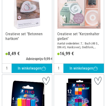
Creatieve set "Betonnen
Creatieve set "Kerzenhalter
hartkom"
gießen"
Aantal onderdelen: 7; : Buch (48 S.,
DIN A5, Hardcover), Gießform,
Kreativ-Beton in weiß, Farbpulver in
8,49 €
16,99 €
Terrakotta, Schwarz und Gelb,
Adviesprijs 9,99 €
Acrylmarker in Schwarz; DIN-
formaat A5
In winkelwagen
In winkelwagen