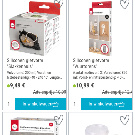
Siliconen gietvorm
Siliconen gietvorm
"Slakkenhuis"
"Vuurtorens"
Vulvolume: 200 ml; Vorst- en
Aantal motieven: 3; Vulvolume: 320
hittebestendig: -40 - 240 °C; Lengte:
ml; Vorst- en hittebestendig: -40 -
14.8 cm; Breedte: 10 cm; Hoogte:
240 °C; Lengte: 26 cm; Breedte: 14.5
9,49 €
10,99 €
6.3 cm; Materiaal: Siliconen
cm; Materiaal: Siliconen
Adviesprijs 10,99 €
Adviesprijs 12,49
In winkelwagen
In winkelwagen