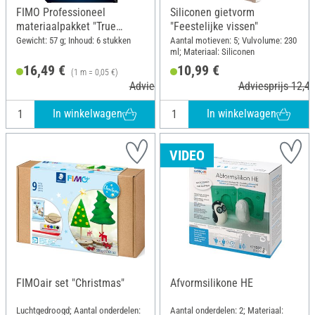
FIMO Professioneel
Siliconen gietvorm
materiaalpakket "True
"Feestelijke vissen"
Colours"
Gewicht: 57 g; Inhoud: 6 stukken
Aantal motieven: 5; Vulvolume: 230
ml; Materiaal: Siliconen
16,49 €
10,99 €
(1 m = 0,05 €)
Adviesprijs 21,50 €
Adviesprijs 12,49
In winkelwagen
In winkelwagen
VIDEO
FIMOair set "Christmas"
Afvormsilikone HE
Luchtgedroogd; Aantal onderdelen:
Aantal onderdelen: 2; Materiaal: