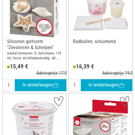
Siliconen gietvorm
Badballen, schuimend
"Zeesterren & Schelpen"
Aantal motieven: 3; Vulvolume: 175
ml; Vorst- en hittebestendig: -40 -
240 °C; Materiaal: Siliconen
15,49 €
16,39 €
Adviesprijs 17,99 €
Adviesprijs 19,90
In winkelwagen
In winkelwagen