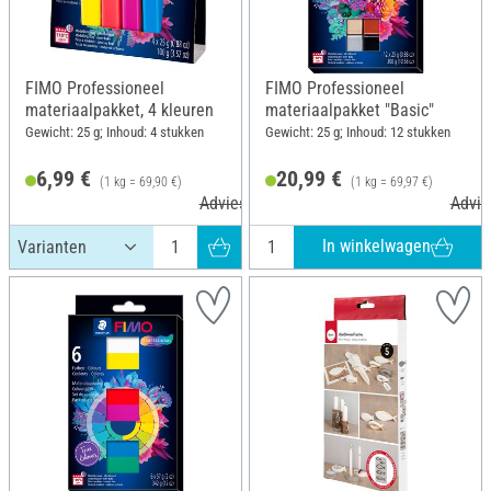
FIMO Professioneel
FIMO Professioneel
materiaalpakket, 4 kleuren
materiaalpakket "Basic"
Gewicht: 25 g; Inhoud: 4 stukken
Gewicht: 25 g; Inhoud: 12 stukken
6,99 €
20,99 €
(1 kg = 69,90 €)
(1 kg = 69,97 €)
Adviesprijs 9,15 €
Advie
In winkelwagen