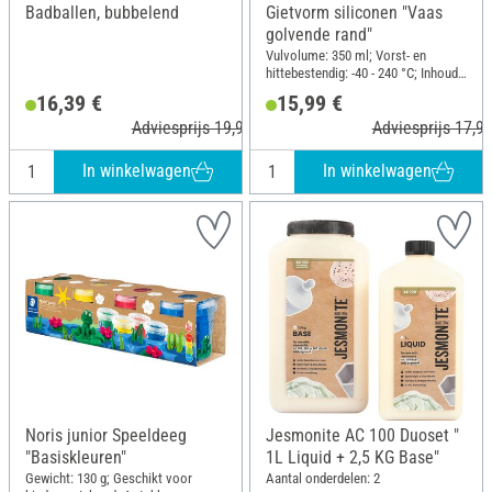
Badballen, bubbelend
Gietvorm siliconen "Vaas
golvende rand"
Vulvolume: 350 ml; Vorst- en
hittebestendig: -40 - 240 °C; Inhoud:
3 stukken; Materiaal: Siliconen
16,39 €
15,99 €
Adviesprijs 19,90 €
Adviesprijs 17,99
In winkelwagen
In winkelwagen
Noris junior Speeldeeg
Jesmonite AC 100 Duoset "
"Basiskleuren"
1L Liquid + 2,5 KG Base"
Gewicht: 130 g; Geschikt voor
Aantal onderdelen: 2