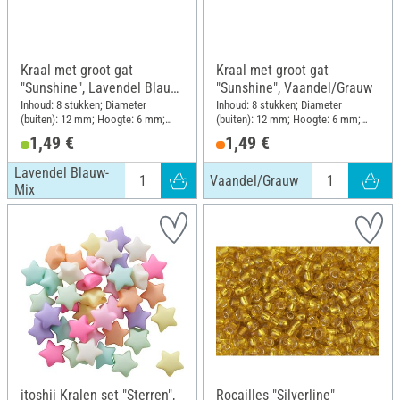
Kraal met groot gat
Kraal met groot gat
"Sunshine", Lavendel Blauw-
"Sunshine", Vaandel/Grauw
Mix
Inhoud: 8 stukken; Diameter
Inhoud: 8 stukken; Diameter
(buiten): 12 mm; Hoogte: 6 mm;
(buiten): 12 mm; Hoogte: 6 mm;
Materiaal: Kunststof
Materiaal: Kunststof
1,49 €
1,49 €
Lavendel Blauw-
Vaandel/Grauw
Mix
itoshii Kralen set "Sterren",
Rocailles "Silverline"