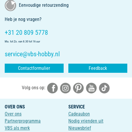
Eenvoudige retourzending
Heb je nog vragen?
+31 20 809 5778
Ma. tot Zo. van 8.30 tot 16 uur
service@vbs-hobby.nl
Contactformulier
Feedback
Volg ons op:
OVER ONS
SERVICE
Over ons
Cadeaubon
Partnerprogramma
Nodig vrienden uit
VBS als merk
Nieuwsbrief