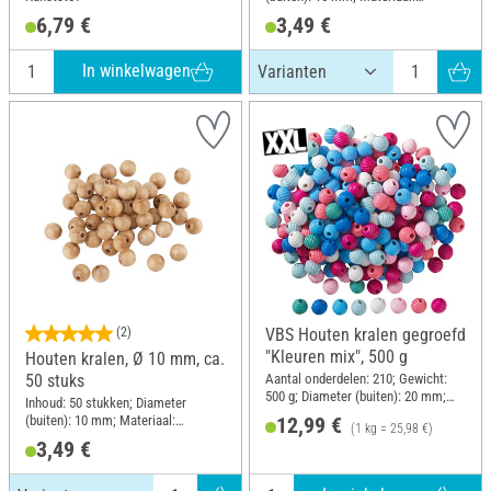
Beukenhout
6,79 €
3,49 €
In winkelwagen
(2)
VBS Houten kralen gegroefd
"Kleuren mix", 500 g
Houten kralen, Ø 10 mm, ca.
Aantal onderdelen: 210; Gewicht:
50 stuks
500 g; Diameter (buiten): 20 mm;
Inhoud: 50 stukken; Diameter
Materiaal: Hout
(buiten): 10 mm; Materiaal:
12,99 €
(1 kg = 25,98 €)
Beukenhout
3,49 €