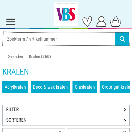
Sieraden
Kralen
(260)
KRALEN
Acrylkralen
Deco & wax kralen
Glaskralen
Grote gat krale
FILTER
SORTEREN