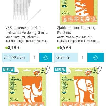
VBS Universele pipetten
Sjablonen voor kinderen,
met schaalverdeling, 3 ml,
Kerstmis
50 stuks
Vulvolume: 3 mL; Inhoud: 50
Aantal motieven: 6; Inhoud: 6
stukken; Lengte: 18.5 cm; Materiaal:
stukken; Lengte: 15 cm; Breedte: 15
Kunststof
cm; Materiaal: Kunststof
3,19 €
5,99 €
3 ml, 50 stuks
Kerstmis