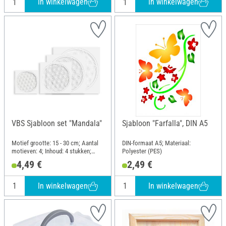
In winkelwagen
In winkelwagen
VBS Sjabloon set "Mandala"
Sjabloon "Farfalla", DIN A5
Motief grootte: 15 - 30 cm; Aantal
DIN-formaat A5; Materiaal:
motieven: 4; Inhoud: 4 stukken;
Polyester (PES)
Lengte: 30 cm; Breedte: 30 cm;
4,49 €
2,49 €
Materiaal: Polyethyleentereftalaat
(PET)
In winkelwagen
In winkelwagen