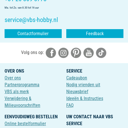
Ma. tot Zo. van 8.30 tot 16 uur
service@vbs-hobby.nl
Contactformulier
Feedback
Volg ons op:
OVER ONS
SERVICE
Over ons
Cadeaubon
Partnerprogramma
Nodig vrienden uit
VBS als merk
Nieuwsbrief
Verwijdering &
Ideeën & Instructies
Milieuvoorschriften
FAQ
EENVOUDIGWEG BESTELLEN
UW CONTACT NAAR VBS
Online bestelformulier
SERVICE