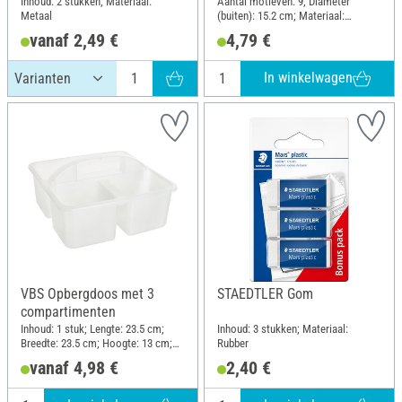
Inhoud: 2 stukken; Materiaal:
Aantal motieven: 9; Diameter
Metaal
(buiten): 15.2 cm; Materiaal:
Polyethyleentereftalaat (PET)
vanaf 2,49 €
4,79 €
In winkelwagen
VBS Opbergdoos met 3
STAEDTLER Gom
compartimenten
Inhoud: 1 stuk; Lengte: 23.5 cm;
Inhoud: 3 stukken; Materiaal:
Breedte: 23.5 cm; Hoogte: 13 cm;
Rubber
Materiaal: Kunststof
vanaf 4,98 €
2,40 €