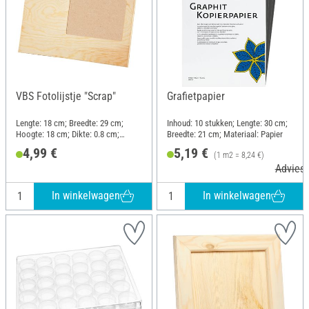
VBS Fotolijstje "Scrap"
Grafietpapier
Lengte: 18 cm; Breedte: 29 cm;
Inhoud: 10 stukken; Lengte: 30 cm;
Hoogte: 18 cm; Dikte: 0.8 cm;
Breedte: 21 cm; Materiaal: Papier
Materiaal: Glas, Dennenhout
4,99 €
5,19 €
(1 m2 = 8,24 €)
Adviesp
In winkelwagen
In winkelwagen