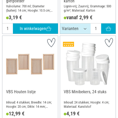
gietpoeder
karton
Vulvolume: 700 ml; Diameter
Lignin-vrij; Zuurvrij; Grammage: 500
(buiten): 14 cm; Hoogte: 10.5 cm;
g/m²; Materiaal: Karton
Materiaal: Polyvinylchloride (PVC)
3,19 €
vanaf 2,99 €
In winkelwagen
VBS Houten listje
VBS Minibekers, 24 stuks
Inhoud: 4 stukken; Breedte: 14 cm;
Inhoud: 24 stukken; Hoogte: 4 cm;
Hoogte: 20 cm; Dikte: 14 mm;
Materiaal: Kunststof
Materiaal: MDF-hout, Ruw hout
12,99 €
4,19 €