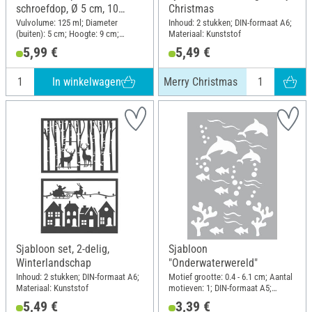
schroefdop, Ø 5 cm, 10
Christmas
stuks
Vulvolume: 125 ml; Diameter
Inhoud: 2 stukken; DIN-formaat A6;
(buiten): 5 cm; Hoogte: 9 cm;
Materiaal: Kunststof
Materiaal: Polyethyleentereftalaat
5,99 €
5,49 €
(PET)
In winkelwagen
Merry Christmas
Sjabloon set, 2-delig,
Sjabloon
Winterlandschap
"Onderwaterwereld"
Inhoud: 2 stukken; DIN-formaat A6;
Motief grootte: 0.4 - 6.1 cm; Aantal
Materiaal: Kunststof
motieven: 1; DIN-formaat A5;
Materiaal: Polyester (PES)
5,49 €
3,39 €