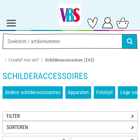
Creatief met verf
Schilderaccessoires
(243)
SCHILDERACCESSOIRES
Andere schilderaccessoires
Apparaten
Fotolijst
Lege voer
FILTER
SORTEREN