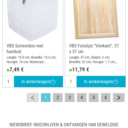
VBS Sorteerbox met
VBS Fotolijst "Vierkant", 37
handvat
x 37 cm
Lengte: 15.5 cm; Breedte: 15.5 cm;
Lengte: 37 cm; Diepte: 2 cm;
Hoogte: 13 cm; Materiaal:
Breedte: 37 cm; Hoogte: 1.7 cm;
Kunststof
Materiaal: Dennenhout
7,49 €
11,79 €
In winkelwagen
In winkelwagen
1
2
3
4
5
6
NIEWSBRIEF INSCHRIJVEN & ONTVANGEN VAN GEWELDIGE