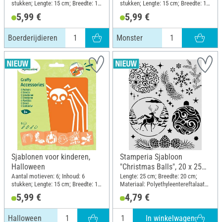
stukken; Lengte: 15 cm; Breedte: 15
stukken; Lengte: 15 cm; Breedte: 15
cm; Materiaal: Kunststof
cm; Materiaal: Kunststof
5,99 €
5,99 €
Boerderijdieren
Monster
Sjablonen voor kinderen,
Stamperia Sjabloon
Halloween
"Christmas Balls", 20 x 25
cm
Aantal motieven: 6; Inhoud: 6
Lengte: 25 cm; Breedte: 20 cm;
stukken; Lengte: 15 cm; Breedte: 15
Materiaal: Polyethyleentereftalaat
cm; Materiaal: Kunststof
(PET)
5,99 €
4,79 €
In winkelwagen
Halloween