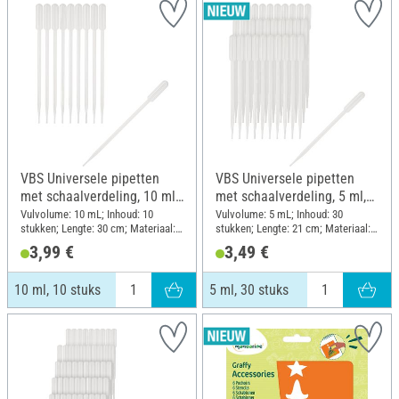
VBS Universele pipetten
VBS Universele pipetten
met schaalverdeling, 10 ml,
met schaalverdeling, 5 ml,
10 stuks
30 stuks
Vulvolume: 10 mL; Inhoud: 10
Vulvolume: 5 mL; Inhoud: 30
stukken; Lengte: 30 cm; Materiaal:
stukken; Lengte: 21 cm; Materiaal:
Kunststof
Kunststof
3,99 €
3,49 €
10 ml, 10 stuks
5 ml, 30 stuks