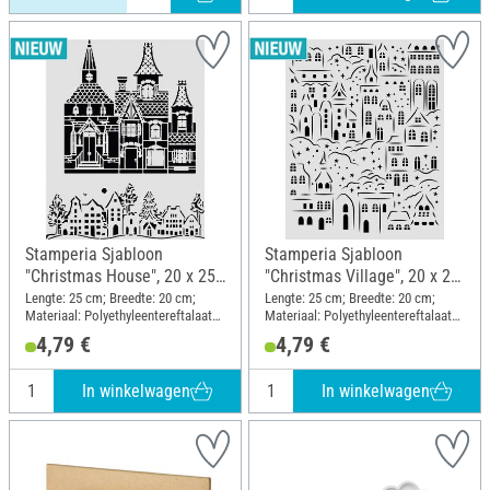
Stamperia Sjabloon
Stamperia Sjabloon
"Christmas House", 20 x 25
"Christmas Village", 20 x 25
cm
cm
Lengte: 25 cm; Breedte: 20 cm;
Lengte: 25 cm; Breedte: 20 cm;
Materiaal: Polyethyleentereftalaat
Materiaal: Polyethyleentereftalaat
(PET)
(PET)
4,79 €
4,79 €
In winkelwagen
In winkelwagen