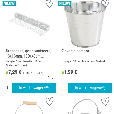
Draadgaas, gegalvaniseerd,
Zinken bloempot
13x13mm, 100x40cm,
zilvergrijs
Lengte: 1 m; Breedte: 40 cm;
Hoogte: 10 cm; Materiaal: Metaal
Materiaal: Draad
7,29 €
1,59 €
(1 m2 = 18,23 €)
Adviesprijs 8,59 €
In winkelwagen
In winkelwagen