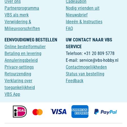
Over ons
Cadeaubon
Partnerprogramma
Nodig vrienden uit
VBS als merk
Nieuwsbrief
Verwijdering &
Ideeën & Instructies
Milieuvoorschriften
FAQ
EENVOUDIGWEG BESTELLEN
UW CONTACT NAAR VBS
Online bestelformulier
SERVICE
Betaling en levering
Telefoon: +31 20 809 5778
Annuleringsbeleid
E-mail: service@vbs-hobby.nl
Privacy-settings
Contactmogelijkheden
Retourzending
Status van bestelling
Verklaring over
Feedback
toegankelijkheid
VBS App