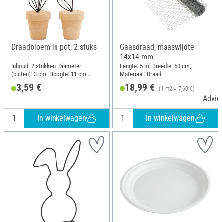
Draadbloem in pot, 2 stuks
Gaasdraad, maaswijdte
14x14 mm
Inhoud: 2 stukken; Diameter
Lengte: 5 m; Breedte: 50 cm;
(buiten): 3 cm; Hoogte: 11 cm;
Materiaal: Draad
Materiaal: Draad, Hout
3,59 €
18,99 €
(1 m2 = 7,60 €)
Advies
In winkelwagen
In winkelwagen