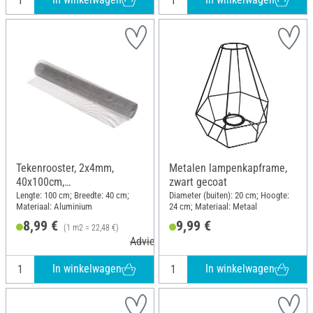
Tekenrooster, 2x4mm,
Metalen lampenkapframe,
40x100cm,
zwart gecoat
aluminiumkleurig
Lengte: 100 cm; Breedte: 40 cm;
Diameter (buiten): 20 cm; Hoogte:
Materiaal: Aluminium
24 cm; Materiaal: Metaal
8,99 €
9,99 €
(1 m2 = 22,48 €)
Adviesprijs 11,80 €
In winkelwagen
In winkelwagen