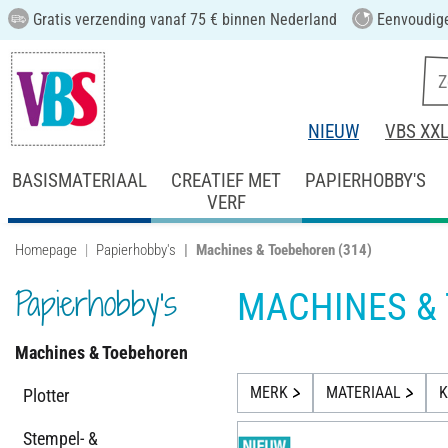
Gratis verzending vanaf 75 € binnen Nederland
Eenvoudige
NIEUW
VBS XX
BASISMATERIAAL
CREATIEF MET
PAPIERHOBBY'S
VERF
Homepage
Papierhobby's
Machines & Toebehoren
(314)
Papierhobby's
MACHINES &
Machines & Toebehoren
MERK
MATERIAAL
K
Plotter
Stempel- &