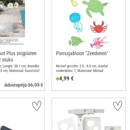
hot Plus snijplaten
Ponssjabloon "Zeedieren"
2 stuks
; Lengte: 38.1 cm; Breedte:
Motief grootte: 2.5 - 4.5 cm; Aantal
.3 cm; Materiaal: Kunststof
onderdelen: 7; Materiaal: Metaal
4,99 €
Adviesprijs 36,99 €