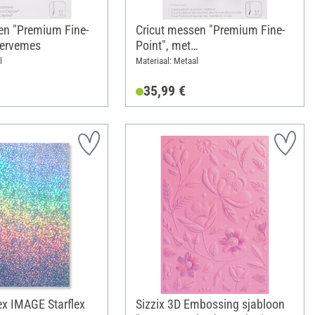
en "Premium Fine-
Cricut messen "Premium Fine-
eservemes
Point", met
mesbehuizing/houder
l
Materiaal: Metaal
35,99 €
x IMAGE Starflex
Sizzix 3D Embossing sjabloon