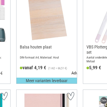
Balsa houten plaat
VBS Plotter
set
DIN-formaat A4; Materiaal: Hout
Aantal onderdelen
e:
Metaal
vanaf 4,19 €
5,99 €
(1 m2 = 66,51 €)
Adviesprijs 5,20 €
 €
Meer varianten leverbaar