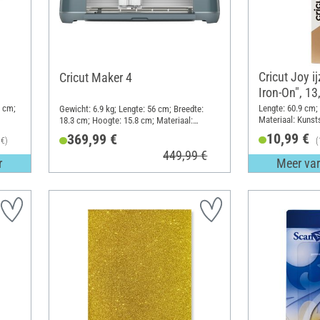
Cricut Joy i
Cricut Maker 4
Iron-On", 13
5 cm;
Lengte: 60.9 cm;
Gewicht: 6.9 kg; Lengte: 56 cm; Breedte:
Materiaal: Kunst
18.3 cm; Hoogte: 15.8 cm; Materiaal:
Kunststof
10,99 €
369,99 €
 €)
(
449,99 €
r
Meer var