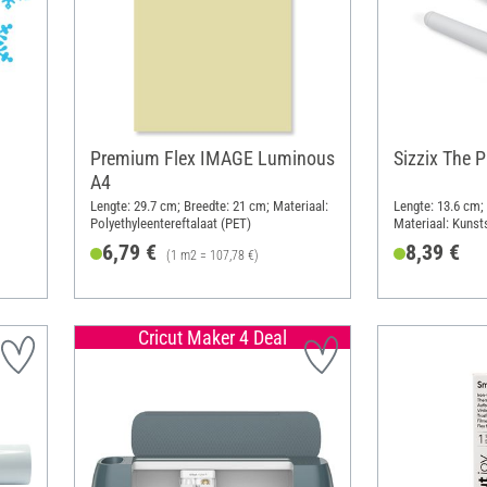
Premium Flex IMAGE Luminous
Sizzix The P
A4
Lengte: 29.7 cm; Breedte: 21 cm; Materiaal:
Lengte: 13.6 cm; 
Polyethyleentereftalaat (PET)
Materiaal: Kunst
6,79 €
8,39 €
(1 m2 = 107,78 €)
Cricut Maker 4 Deal