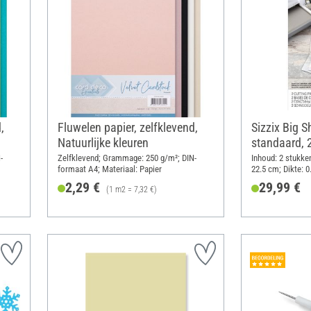
,
Fluwelen papier, zelfklevend,
Sizzix Big S
Natuurlijke kleuren
standaard, 
-
Zelfklevend; Grammage: 250 g/m²; DIN-
Inhoud: 2 stukken
formaat A4; Materiaal: Papier
22.5 cm; Dikte: 0
2,29 €
29,99 €
(1 m2 = 7,32 €)