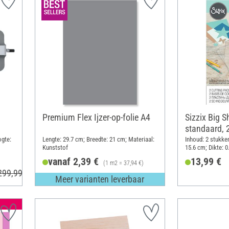
Premium Flex Ijzer-op-folie A4
Sizzix Big S
standaard, 
ogte:
Lengte: 29.7 cm; Breedte: 21 cm; Materiaal:
Inhoud: 2 stukken
Kunststof
15.6 cm; Dikte: 0
vanaf 2,39 €
13,99 €
(1 m2 = 37,94 €)
 299,99 €
Meer varianten leverbaar