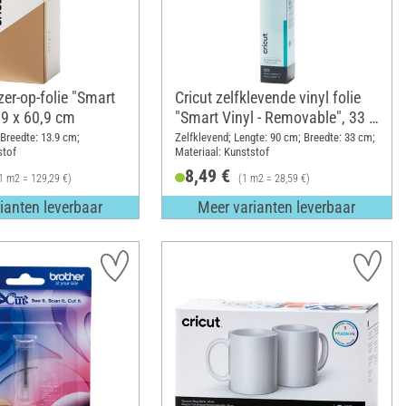
jzer-op-folie "Smart
Cricut zelfklevende vinyl folie
,9 x 60,9 cm
"Smart Vinyl - Removable", 33 x
90 cm
 Breedte: 13.9 cm;
Zelfklevend; Lengte: 90 cm; Breedte: 33 cm;
stof
Materiaal: Kunststof
8,49 €
1 m2 = 129,29 €)
(1 m2 = 28,59 €)
ianten leverbaar
Meer varianten leverbaar