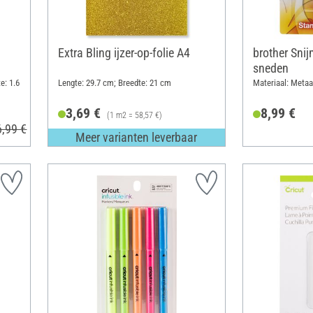
Extra Bling ijzer-op-folie A4
brother Sni
sneden
e: 1.6
Lengte: 29.7 cm; Breedte: 21 cm
Materiaal: Metaa
3,69 €
8,99 €
(1 m2 = 58,57 €)
6,99 €
Meer varianten leverbaar