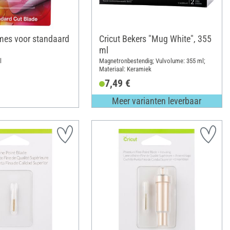
jmes voor standaard
Cricut Bekers "Mug White", 355
ml
l
Magnetronbestendig; Vulvolume: 355 ml;
Materiaal: Keramiek
7,49 €
Meer varianten leverbaar