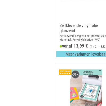
Zelfklevende vinyl folie
glanzend
Zelfklevend; Lengte: 3 m; Breedte: 30.
Materiaal: Polyvinylchloride (PVC)
vanaf 13,99 €
(1 m2 = 13,32
Meer varianten leverbaa