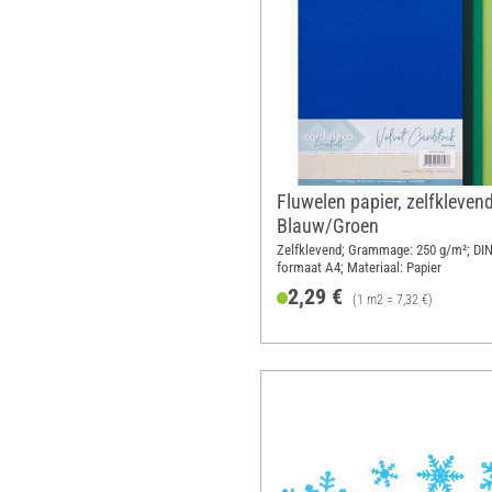
Fluwelen papier, zelfklevend
Blauw/Groen
Zelfklevend; Grammage: 250 g/m²; DIN
formaat A4; Materiaal: Papier
2,29 €
(1 m2 = 7,32 €)