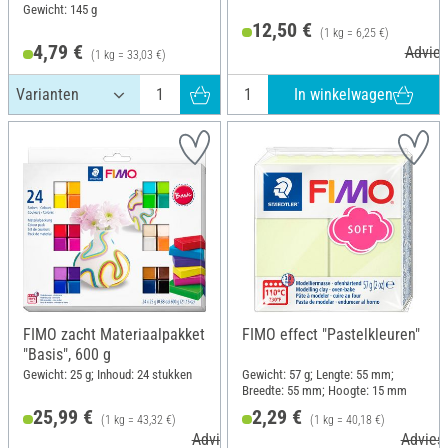
Gewicht: 145 g
12,50 €
(1 kg = 6,25 €)
4,79 €
Advies
(1 kg = 33,03 €)
In winkelwagen
FIMO zacht Materiaalpakket
FIMO effect "Pastelkleuren"
"Basis", 600 g
Gewicht: 25 g; Inhoud: 24 stukken
Gewicht: 57 g; Lengte: 55 mm;
Breedte: 55 mm; Hoogte: 15 mm
25,99 €
2,29 €
(1 kg = 43,32 €)
(1 kg = 40,18 €)
Adviesprijs 37,90 €
Adviesp