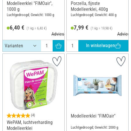
Modelleerklei "FIMOair",
Porzella, fijnste
1000 g
Modelleerklei, 400g
Luchtgedroogd; Gewicht: 1000 g
Luchtgedroogd; Gewicht: 400 g
6,40 €
7,99 €
(1 kg = 6,40 €)
(1 kg = 19,98 €)
Adviesprijs 9,00 €
Adviesp
In winkelwagen
(4)
Modelleerklei "FIMOair"
WePAM, luchtverharding
Luchtgedroogd; Gewicht: 2000 g
Modelleerklei