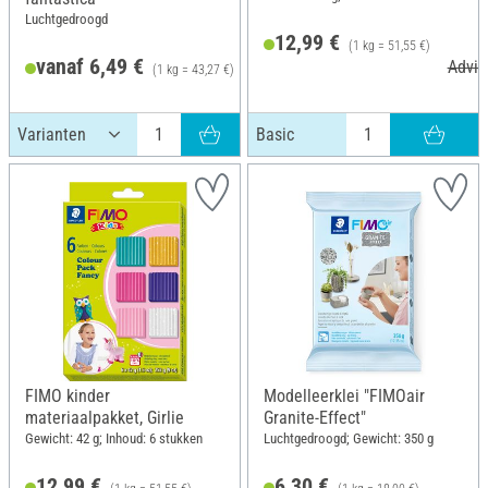
Luchtgedroogd
12,99 €
(1 kg = 51,55 €)
vanaf 6,49 €
Advie
(1 kg = 43,27 €)
Adviesprijs 7,80 €
Basic
FIMO kinder
Modelleerklei "FIMOair
materiaalpakket, Girlie
Granite-Effect"
Gewicht: 42 g; Inhoud: 6 stukken
Luchtgedroogd; Gewicht: 350 g
12,99 €
6,30 €