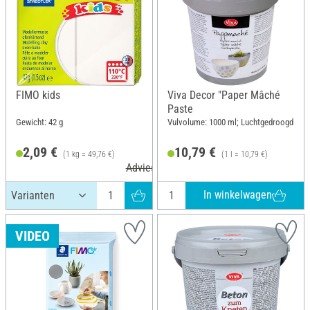
FIMO kids
Viva Decor "Paper Mâché
Paste
Gewicht: 42 g
Vulvolume: 1000 ml; Luchtgedroogd
2,09 €
10,79 €
(1 kg = 49,76 €)
(1 l = 10,79 €)
Adviesprijs 2,95 €
In winkelwagen
VIDEO