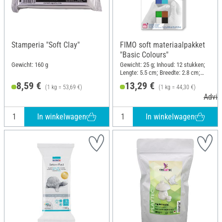
Stamperia "Soft Clay"
FIMO soft materiaalpakket
"Basic Colours"
Gewicht: 160 g
Gewicht: 25 g; Inhoud: 12 stukken;
Lengte: 5.5 cm; Breedte: 2.8 cm;
Hoogte: 1.3 cm
8,59 €
13,29 €
(1 kg = 53,69 €)
(1 kg = 44,30 €)
Advie
In winkelwagen
In winkelwagen