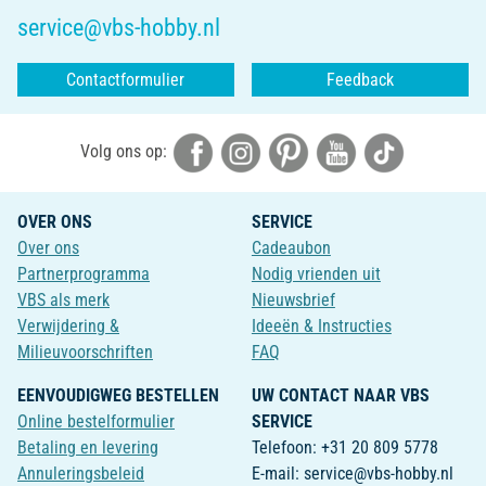
service@vbs-hobby.nl
Contactformulier
Feedback
Volg ons op:
OVER ONS
SERVICE
Over ons
Cadeaubon
Partnerprogramma
Nodig vrienden uit
VBS als merk
Nieuwsbrief
Verwijdering &
Ideeën & Instructies
Milieuvoorschriften
FAQ
EENVOUDIGWEG BESTELLEN
UW CONTACT NAAR VBS
Online bestelformulier
SERVICE
Betaling en levering
Telefoon: +31 20 809 5778
Annuleringsbeleid
E-mail: service@vbs-hobby.nl