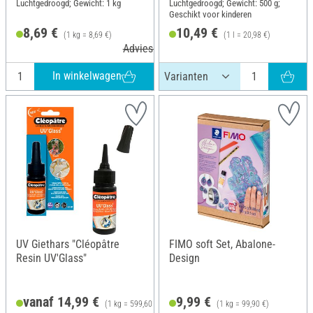
Luchtgedroogd; Gewicht: 1 kg
Luchtgedroogd; Gewicht: 500 g;
Geschikt voor kinderen
8,69 €
10,49 €
(1 kg = 8,69 €)
(1 l = 20,98 €)
Adviesprijs 10,90 €
In winkelwagen
UV Giethars "Cléopâtre
FIMO soft Set, Abalone-
Resin UV'Glass"
Design
vanaf 14,99 €
9,99 €
(1 kg = 599,60 €)
(1 kg = 99,90 €)