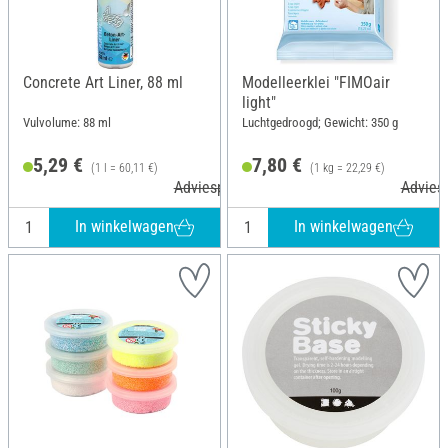
Concrete Art Liner, 88 ml
Modelleerklei "FIMOair
light"
Vulvolume: 88 ml
Luchtgedroogd; Gewicht: 350 g
5,29 €
7,80 €
(1 l = 60,11 €)
(1 kg = 22,29 €)
Adviesprijs 6,40 €
Adviesp
In winkelwagen
In winkelwagen