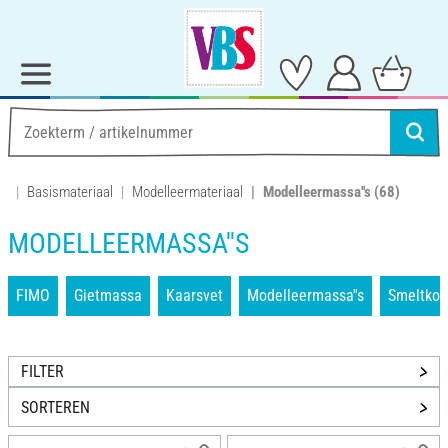
Basismateriaal
Modelleermateriaal
Modelleermassa''s
(68)
MODELLEERMASSA''S
FIMO
Gietmassa
Kaarsvet
Modelleermassa''s
Smeltkor
FILTER
SORTEREN