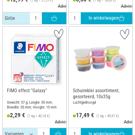
(1 kg = 51,55 €)
(1 kg = 18,00 €)
Adviesprijs 17,50 €
Adviesp
In winkelwagen
Girlie
FIMO effect "Galaxy"
Schuimklei assortiment,
gesorteerd, 10x35g
Gewicht: 57 g; Lengte: 55 mm;
Luchtgedroogd
Breedte: 55 mm; Hoogte: 15 mm
2,29 €
17,49 €
(1 kg = 40,18 €)
(1 kg = 49,97 €)
Adviesprijs 3,60 €
Advie
In winkelwagen