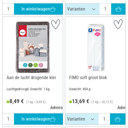
In winkelwagen
Aan de lucht drogende klei
FIMO soft groot blok
Luchtgedroogd; Gewicht: 1 kg
Gewicht: 454 g
8,49 €
13,69 €
(1 kg = 8,49 €)
(1 kg = 30,15 €)
Adviesprijs 9,99 €
Advie
In winkelwagen