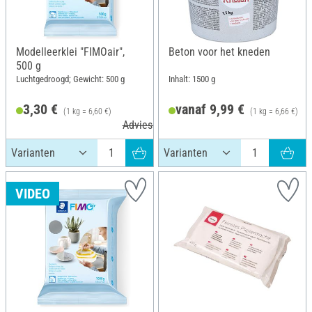
Modelleerklei "FIMOair",
Beton voor het kneden
500 g
Luchtgedroogd; Gewicht: 500 g
Inhalt: 1500 g
3,30 €
vanaf 9,99 €
(1 kg = 6,60 €)
(1 kg = 6,66 €)
Adviesprijs 4,75 €
VIDEO