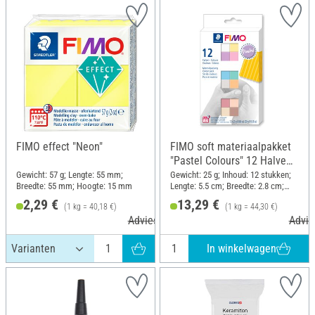
FIMO effect "Neon"
FIMO soft materiaalpakket
"Pastel Colours" 12 Halve
blokken, 300 g
Gewicht: 57 g; Lengte: 55 mm;
Gewicht: 25 g; Inhoud: 12 stukken;
Breedte: 55 mm; Hoogte: 15 mm
Lengte: 5.5 cm; Breedte: 2.8 cm;
Hoogte: 1.3 cm
2,29 €
13,29 €
(1 kg = 40,18 €)
(1 kg = 44,30 €)
Adviesprijs 3,60 €
Advie
In winkelwagen