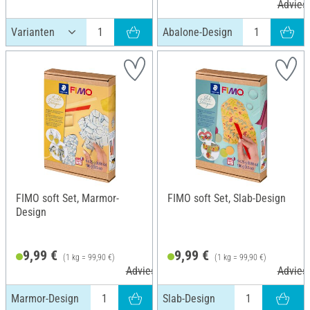
Adviesp
Abalone-Design
FIMO soft Set, Marmor-
FIMO soft Set, Slab-Design
Design
9,99 €
9,99 €
(1 kg = 99,90 €)
(1 kg = 99,90 €)
Adviesprijs 12,45 €
Adviesp
Marmor-Design
Slab-Design