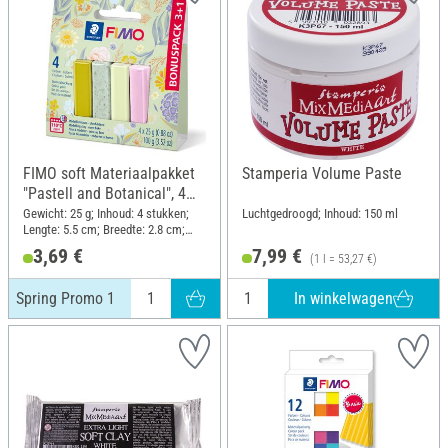
FIMO soft Materiaalpakket
Stamperia Volume Paste
"Pastell and Botanical", 4
kleuren, Spring Promo 1
Gewicht: 25 g; Inhoud: 4 stukken;
Luchtgedroogd; Inhoud: 150 ml
Lengte: 5.5 cm; Breedte: 2.8 cm;
Hoogte: 1.3 cm
3,69 €
7,99 €
(1 l = 53,27 €)
In winkelwagen
Spring Promo 1