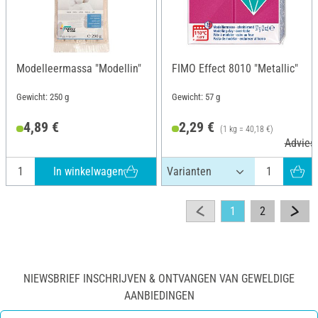
Modelleermassa "Modellin"
FIMO Effect 8010 "Metallic"
Gewicht: 250 g
Gewicht: 57 g
4,89 €
2,29 €
(1 kg = 40,18 €)
Adviesp
In winkelwagen
1
2
NIEWSBRIEF INSCHRIJVEN & ONTVANGEN VAN GEWELDIGE
AANBIEDINGEN