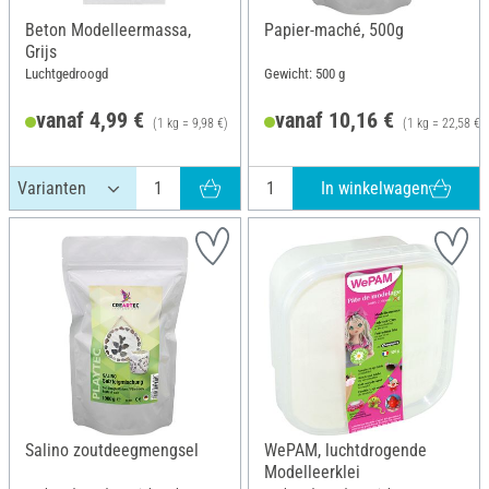
Beton Modelleermassa,
Papier-maché, 500g
Grijs
Luchtgedroogd
Gewicht: 500 g
vanaf 4,99 €
vanaf 10,16 €
(1 kg = 9,98 €)
(1 kg = 22,58 €)
In winkelwagen
Salino zoutdeegmengsel
WePAM, luchtdrogende
Modelleerklei