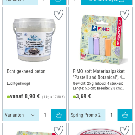
Echt gekneed beton
FIMO soft Materiaalpakket
"Pastell and Botanical", 4
kleuren, Spring Promo 2
Luchtgedroogd
Gewicht: 25 g; Inhoud: 4 stukken;
Lengte: 5.5 cm; Breedte: 2.8 cm;
Hoogte: 1.3 cm
vanaf 8,90 €
3,69 €
(1 kg = 17,80 €)
Adviesprijs 10,90 €
Spring Promo 2