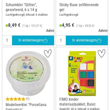
Schuimklei "Glitter",
Sticky Base zelfklevende
gesorteerd, 6 x 14 g
gel
Luchtgedroogd; Inhoud: 6 stukken
Luchtgedroogd
8,49 €
4,95 €
(1 kg = 101,07 €)
(1 kg = 49,50 €)
Adviesprijs 10,92 €
Adviesp
In winkelwagen
In winkelwagen
(1)
FIMO kinder
materiaalpakket, Basic
Modelleerklei "Porcellana
Gewicht: 42 g; Inhoud: 6 stukken
fantastica"