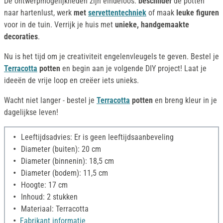
De ontwerpmogelijkheden zijn eindeloos:
beschilder
de potten
naar hartenlust, werk
met
servettentechniek
of maak
leuke figuren
voor in de tuin. Verrijk je huis met
unieke, handgemaakte
decoraties
.
Nu is het tijd om je creativiteit engelenvleugels te geven. Bestel je
Terracotta
potten
en begin aan je volgende DIY project! Laat je
ideeën de vrije loop en creëer iets unieks.
Wacht niet langer - bestel je
Terracotta
potten
en breng kleur in je
dagelijkse leven!
Leeftijdsadvies: Er is geen leeftijdsaanbeveling
Diameter (buiten): 20 cm
Diameter (binnenin): 18,5 cm
Diameter (bodem): 11,5 cm
Hoogte: 17 cm
Inhoud: 2 stukken
Materiaal: Terracotta
Fabrikant informatie