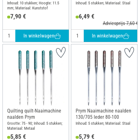
SUK CF 80
Inhoud: 10 stukken; Hoogte: 11.5
Inhoud: 5 stukken; Materiaal: Staal
mm; Materiaal: Kunststof
7,90 €
6,49 €
Adviesprijs 7,60 €
In winkelwagen
In winkelwagen
Quilting quilt-Naaimachine
Prym Naaimachine naalden
naalden Prym
130/705 leder 80-100
Grootte: 75 - 90; Inhoud: 5 stukken;
Inhoud: 5 stukken; Materiaal: Staal
Materiaal: Metaal
5,85 €
5,79 €