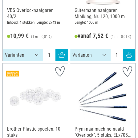
VBS Overlocknaaigaren
Gütermann naaigaren
40/2
Miniking, Nr. 120, 1000 m
Inhoud: 4 stukken; Lengte: 2743 m
Lengte: 1000 m
10,99 €
vanaf 7,52 €
(1 m = 0,01 €)
(1 m = 0,01 €)
A
brother Plastic spoelen, 10
Prym-naaimachine naald
stuks
"Overlock", 5 stuks, ELx705