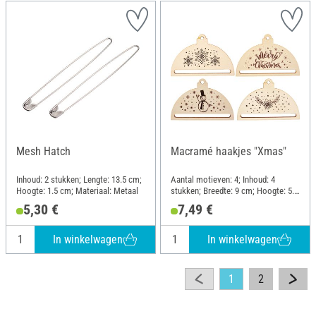
Mesh Hatch
Macramé haakjes "Xmas"
Inhoud: 2 stukken; Lengte: 13.5 cm;
Aantal motieven: 4; Inhoud: 4
Hoogte: 1.5 cm; Materiaal: Metaal
stukken; Breedte: 9 cm; Hoogte: 5.9
cm; Dikte: 3 mm; Materiaal:
5,30 €
7,49 €
Multiplex
In winkelwagen
In winkelwagen
1
2