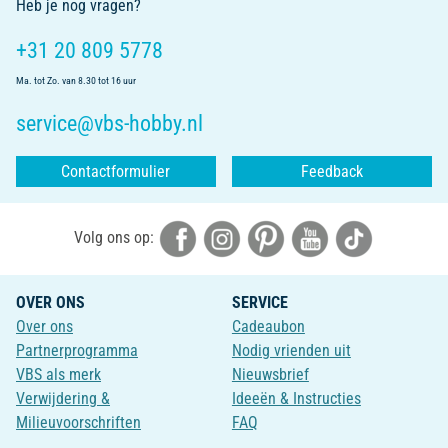
Heb je nog vragen?
+31 20 809 5778
Ma. tot Zo. van 8.30 tot 16 uur
service@vbs-hobby.nl
Contactformulier
Feedback
Volg ons op:
OVER ONS
SERVICE
Over ons
Cadeaubon
Partnerprogramma
Nodig vrienden uit
VBS als merk
Nieuwsbrief
Verwijdering &
Ideeën & Instructies
Milieuvoorschriften
FAQ