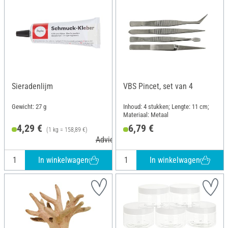
Sieradenlijm
VBS Pincet, set van 4
Gewicht: 27 g
Inhoud: 4 stukken; Lengte: 11 cm;
Materiaal: Metaal
4,29 €
6,79 €
(1 kg = 158,89 €)
Adviesprijs 4,79 €
In winkelwagen
In winkelwagen