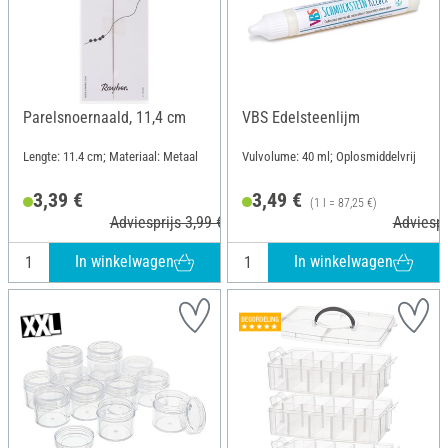
Parelsnoernaald, 11,4 cm
VBS Edelsteenlijm
Lengte: 11.4 cm; Materiaal: Metaal
Vulvolume: 40 ml; Oplosmiddelvrij
3,39 €
3,49 €
(1 l = 87,25 €)
Adviesprijs 3,99 €
Adviespr
In winkelwagen
In winkelwagen