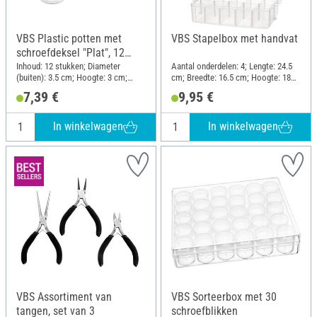
VBS Plastic potten met
VBS Stapelbox met handvat
schroefdeksel "Plat", 12
stuks
Inhoud: 12 stukken; Diameter
Aantal onderdelen: 4; Lengte: 24.5
(buiten): 3.5 cm; Hoogte: 3 cm;
cm; Breedte: 16.5 cm; Hoogte: 18
Materiaal: Kunststof
cm; Materiaal: Polypropyleen (PP)
7,39 €
9,95 €
In winkelwagen
In winkelwagen
VBS Assortiment van
VBS Sorteerbox met 30
tangen, set van 3
schroefblikken