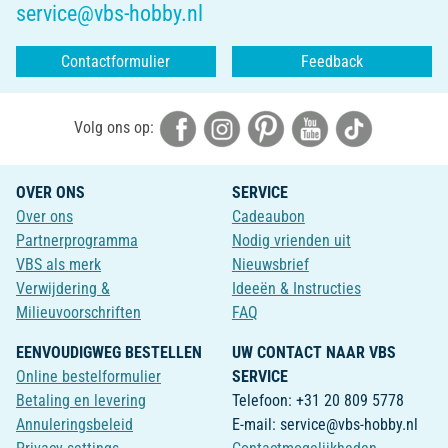
service@vbs-hobby.nl
Contactformulier
Feedback
Volg ons op:
OVER ONS
SERVICE
Over ons
Cadeaubon
Partnerprogramma
Nodig vrienden uit
VBS als merk
Nieuwsbrief
Verwijdering &
Ideeën & Instructies
Milieuvoorschriften
FAQ
EENVOUDIGWEG BESTELLEN
UW CONTACT NAAR VBS
Online bestelformulier
SERVICE
Betaling en levering
Telefoon: +31 20 809 5778
Annuleringsbeleid
E-mail: service@vbs-hobby.nl