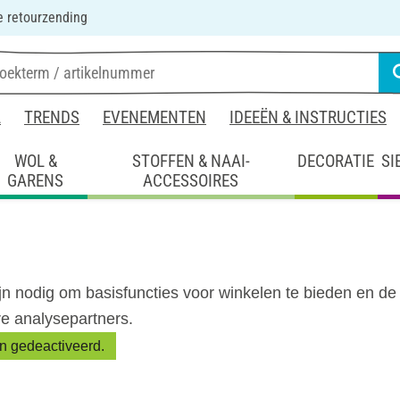
 retourzending
L
TRENDS
EVENEMENTEN
IDEEËN & INSTRUCTIES
WOL &
STOFFEN & NAAI-
DECORATIE
SI
GARENS
ACCESSOIRES
n nodig om basisfuncties voor winkelen te bieden en de 
re analysepartners.
en gedeactiveerd.