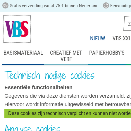
Gratis verzending vanaf 75 € binnen Nederland
Eenvoudige
NIEUW
VBS XX
BASISMATERIAAL
CREATIEF MET
PAPIERHOBBY'S
VERF
Technisch nodige cookies
Essentiële functionaliteiten
Gegevens die via deze diensten worden verzameld, zij
Hiervoor wordt informatie uitgewisseld met betrouwba
Deze cookies zijn technisch verplicht en kunnen niet word
Analyse cookies