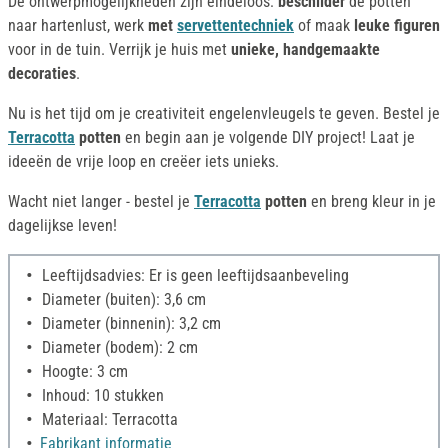
De ontwerpmogelijkheden zijn eindeloos:
beschilder
de potten
naar hartenlust, werk
met
servettentechniek
of maak
leuke figuren
voor in de tuin. Verrijk je huis met
unieke, handgemaakte
decoraties
.
Nu is het tijd om je creativiteit engelenvleugels te geven. Bestel je
Terracotta
potten
en begin aan je volgende DIY project! Laat je
ideeën de vrije loop en creëer iets unieks.
Wacht niet langer - bestel je
Terracotta
potten
en breng kleur in je
dagelijkse leven!
Leeftijdsadvies: Er is geen leeftijdsaanbeveling
Diameter (buiten): 3,6 cm
Diameter (binnenin): 3,2 cm
Diameter (bodem): 2 cm
Hoogte: 3 cm
Inhoud: 10 stukken
Materiaal: Terracotta
Fabrikant informatie