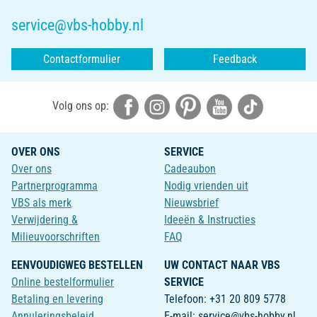
service@vbs-hobby.nl
Contactformulier
Feedback
Volg ons op:
OVER ONS
SERVICE
Over ons
Cadeaubon
Partnerprogramma
Nodig vrienden uit
VBS als merk
Nieuwsbrief
Verwijdering &
Ideeën & Instructies
Milieuvoorschriften
FAQ
EENVOUDIGWEG BESTELLEN
UW CONTACT NAAR VBS
Online bestelformulier
SERVICE
Betaling en levering
Telefoon: +31 20 809 5778
Annuleringsbeleid
E-mail: service@vbs-hobby.nl