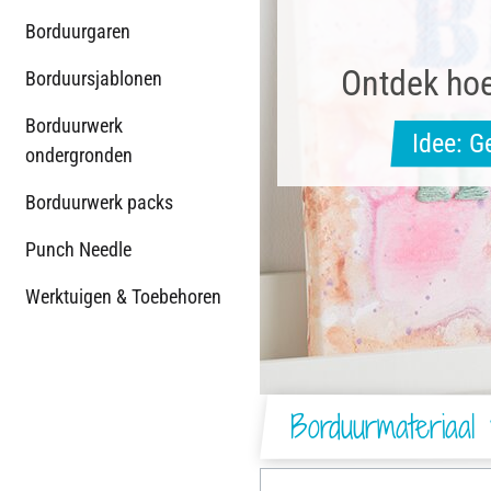
Borduurgaren
Ontdek hoe
Borduursjablonen
Borduurwerk
Idee: G
ondergronden
Borduurwerk packs
Punch Needle
Werktuigen & Toebehoren
Borduurmateriaal