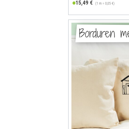
15,49 €
(1 m = 0,05 €)
Borduren m