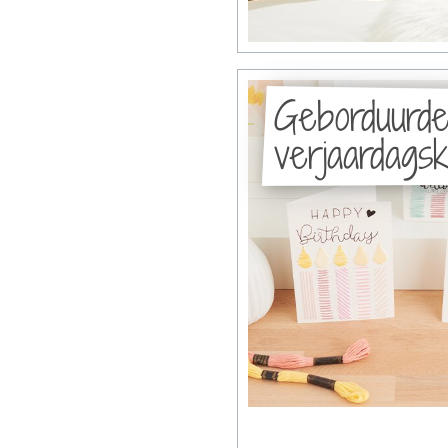
Geborduurd
verjaardags