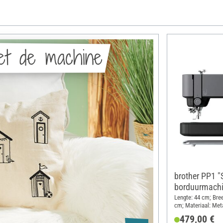
et de machine
brother PP1 "S
borduurmach
Lengte: 44 cm; Bre
cm; Materiaal: Met
479,00 €