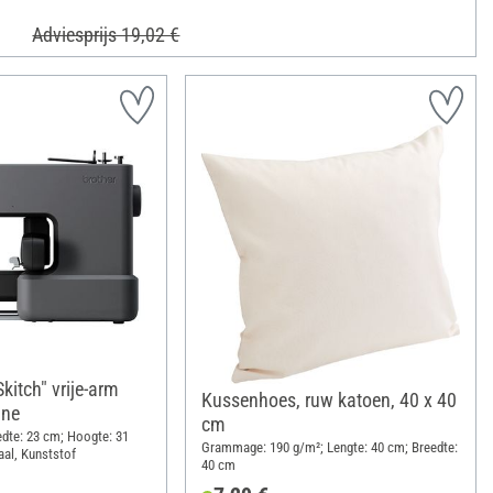
Adviesprijs 19,02 €
kitch" vrije-arm
Kussenhoes, ruw katoen, 40 x 40
ine
cm
edte: 23 cm; Hoogte: 31
Grammage: 190 g/m²; Lengte: 40 cm; Breedte:
aal, Kunststof
40 cm