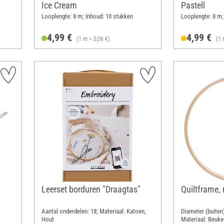
Ice Cream
Pastell
Looplengte: 8 m; Inhoud: 10 stukken
Looplengte: 8 m;
4,99 €
4,99 €
(1 m = 0,06 €)
(1 
Leerset borduren "Draagtas"
Quiltframe,
Aantal onderdelen: 18; Materiaal: Katoen,
Diameter (buiten
Hout
Materiaal: Beuk