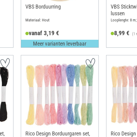
VBS Borduurring
VBS Sticktwi
lussen
Materiaal: Hout
Looplengte: 8 m;
vanaf 3,19 €
8,99 €
(1 
Meer varianten leverbaar
et,
Rico Design Borduurgaren set,
Rico Design