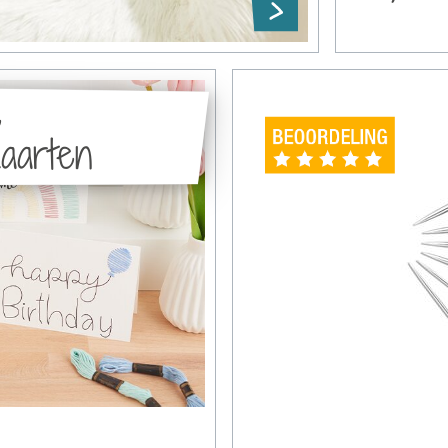
e
kaarten