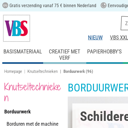
Gratis verzending vanaf 75 € binnen Nederland
Eenvoudige
NIEUW
VBS XX
BASISMATERIAAL
CREATIEF MET
PAPIERHOBBY'S
VERF
Homepage
Knutseltechnieken
Borduurwerk
(96)
Knutseltechnieke
BORDUURWE
n
Borduurwerk
Schilder
Borduren met de machine