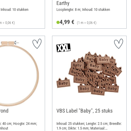
Earthy
 Inhoud: 10 stukken
Looplengte: 8 m; Inhoud: 10 stukken
4,99 €
m = 0,06 €)
(1 m = 0,06 €)
 rond
VBS Label "Baby", 25 stuks
): 40 cm; Hoogte: 24 mm;
Inhoud: 25 stukken; Lengte: 2.5 cm; Breedte:
enhout
1.9 cm; Dikte: 1.5 mm; Materiaal: