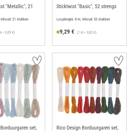
st "Metallic", 21
Sticktwist "Basic", 52 strengs
 Inhoud: 21 stukken
Looplengte: 8 m; Inhoud: 52 stukken
9,29 €
m = 0,05 €)
(1 m = 0,02 €)
 Borduurgaren set,
Rico Design Borduurgaren set,