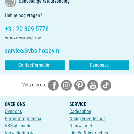
Eenvoudige retourzending
Heb je nog vragen?
+31 20 809 5778
Ma. tot Zo. van 8.30 tot 16 uur
service@vbs-hobby.nl
Contactformulier
Feedback
Volg ons op:
OVER ONS
SERVICE
Over ons
Cadeaubon
Partnerprogramma
Nodig vrienden uit
VBS als merk
Nieuwsbrief
Verwijdering &
Ideeën & Instructies