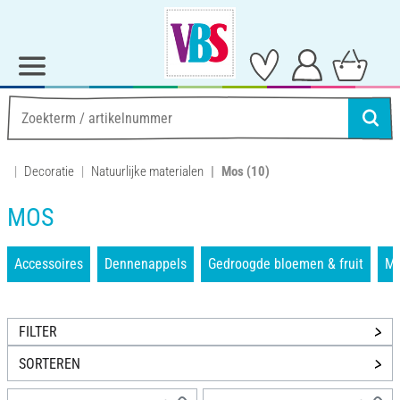
Decoratie
Natuurlijke materialen
Mos
(10)
MOS
Accessoires
Dennenappels
Gedroogde bloemen & fruit
M
FILTER
SORTEREN