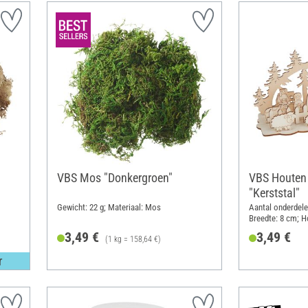
VBS Mos "Donkergroen"
VBS Houten
"Kerststal"
Gewicht: 22 g; Materiaal: Mos
Aantal onderdele
Breedte: 8 cm; H
Materiaal: Multip
3,49 €
3,49 €
(1 kg = 158,64 €)
r