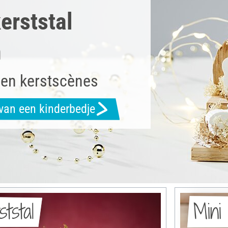
erststal
n
gen kerstscènes
van een kinderbedje
tstal
Mini 