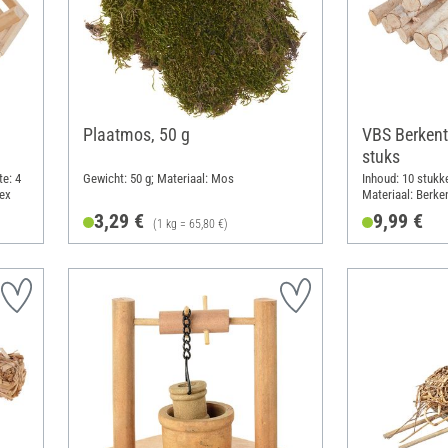
Plaatmos, 50 g
VBS Berkent
stuks
te: 4
Gewicht: 50 g; Materiaal: Mos
Inhoud: 10 stukk
lex
Materiaal: Berke
3,29 €
9,99 €
(1 kg = 65,80 €)