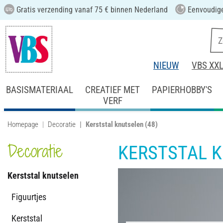
Gratis verzending vanaf 75 € binnen Nederland
Eenvoudige
NIEUW
VBS XX
BASISMATERIAAL
CREATIEF MET
PAPIERHOBBY'S
VERF
Homepage
Decoratie
Kerststal knutselen
(48)
Decoratie
KERSTSTAL 
Kerststal knutselen
Figuurtjes
Kerststal