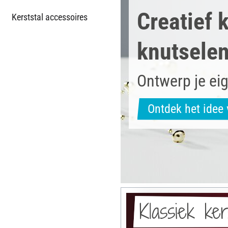
Creatief k
Kerststal accessoires
knutsele
Ontwerp je ei
Ontdek het idee 
Klassiek kers