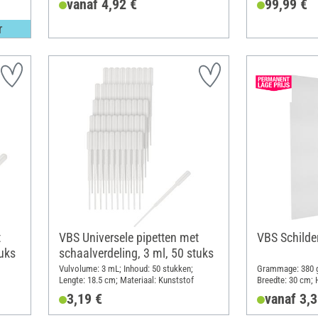
vanaf 4,92 €
99,99 €
r
t
VBS Universele pipetten met
VBS Schilde
tuks
schaalverdeling, 3 ml, 50 stuks
Vulvolume: 3 mL; Inhoud: 50 stukken;
Grammage: 380 g
Lengte: 18.5 cm; Materiaal: Kunststof
Breedte: 30 cm; 
Katoen
3,19 €
vanaf 3,3