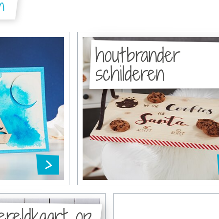
n
houtbrander
schilderen
ereldkaart op