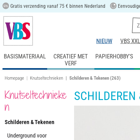
Gratis verzending vanaf 75 € binnen Nederland
Eenvoudige
NIEUW
VBS XX
BASISMATERIAAL
CREATIEF MET
PAPIERHOBBY'S
VERF
Homepage
Knutseltechnieken
Schilderen & Tekenen
(263)
Knutseltechnieke
SCHILDEREN 
n
Schilderen & Tekenen
Underground voor