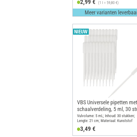
2,99 €
(1 l = 59,80 €)
Meer varianten leverbaa
VBS Universele pipetten me
schaalverdeling, 5 ml, 30 s
Vulvolume: 5 mL; Inhoud: 30 stukken;
Lengte: 21 cm; Materiaal: Kunststof
3,49 €