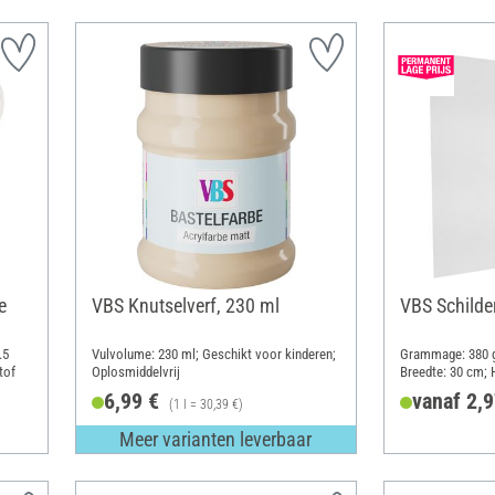
e
VBS Knutselverf, 230 ml
VBS Schilde
.5
Vulvolume: 230 ml; Geschikt voor kinderen;
Grammage: 380 g
tof
Oplosmiddelvrij
Breedte: 30 cm; 
Katoen
6,99 €
vanaf 2,9
(1 l = 30,39 €)
Meer varianten leverbaar