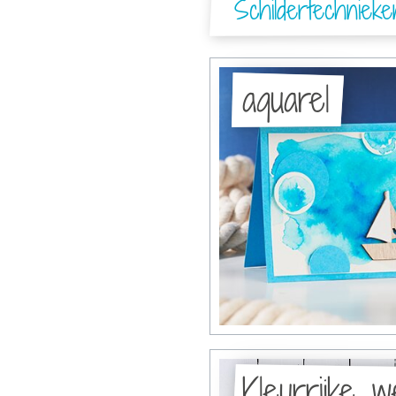
Schildertechnieke
aquarel
Kleurrijke w