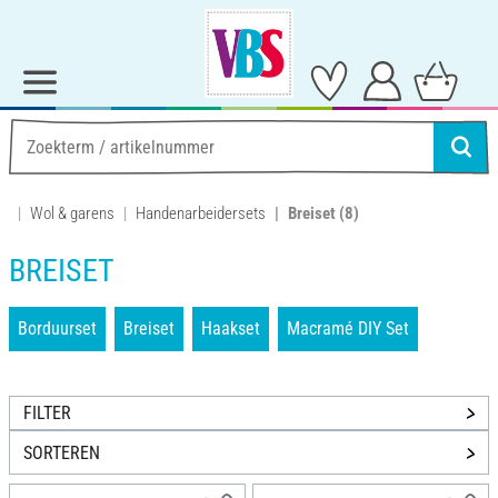
Wol & garens
Handenarbeidersets
Breiset
(8)
BREISET
Borduurset
Breiset
Haakset
Macramé DIY Set
FILTER
SORTEREN