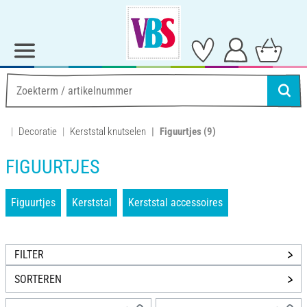
Decoratie
Kerststal knutselen
Figuurtjes
(9)
FIGUURTJES
Figuurtjes
Kerststal
Kerststal accessoires
FILTER
SORTEREN