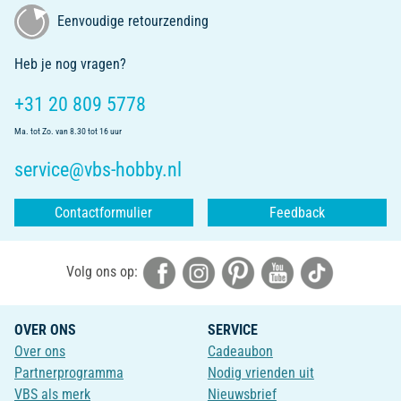
Eenvoudige retourzending
Heb je nog vragen?
+31 20 809 5778
Ma. tot Zo. van 8.30 tot 16 uur
service@vbs-hobby.nl
Contactformulier
Feedback
Volg ons op:
OVER ONS
SERVICE
Over ons
Cadeaubon
Partnerprogramma
Nodig vrienden uit
VBS als merk
Nieuwsbrief